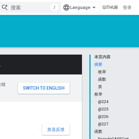
/
GITHUB
登录
本页内容
。
摘要
枚举
函数
含错
类
枚举
@224
@225
@226
@227
发送反馈
函数
EncodeCASECert