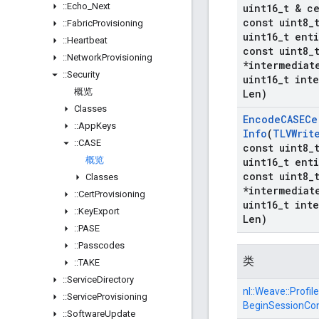
::
Echo
_
Next
uint16
_
t & c
const uint8
_
::
Fabric
Provisioning
uint16
_
t enti
::
Heartbeat
const uint8
_
::
Network
Provisioning
*intermediat
::
Security
uint16
_
t int
概览
Len)
Classes
Encode
CASECe
::
App
Keys
Info
(
TLVWrit
::
CASE
const uint8
_
概览
uint16
_
t enti
const uint8
_
Classes
*intermediat
::
Cert
Provisioning
uint16
_
t int
::
Key
Export
Len)
::
PASE
::
Passcodes
类
::
TAKE
::
Service
Directory
nl::
Weave::
Profile
::
Service
Provisioning
BeginSessionCo
::
Software
Update