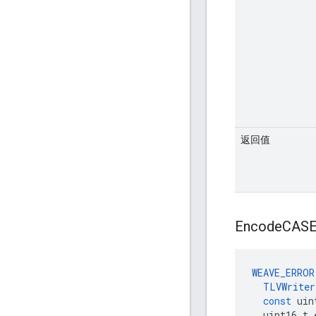
返回值
Encode
CASE
WEAVE_ERROR
TLVWriter
const
uin
uint16_t