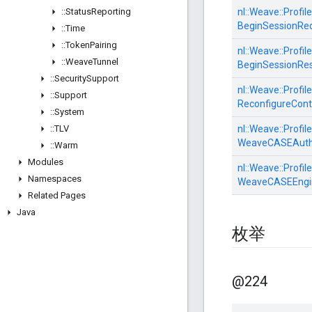
::
Status
Reporting
nl::
Weave::
Profile
BeginSessionRe
::
Time
::
Token
Pairing
nl::
Weave::
Profile
::
Weave
Tunnel
BeginSessionRe
::
Security
Support
nl::
Weave::
Profile
::
Support
ReconfigureCont
::
System
::
TLV
nl::
Weave::
Profile
WeaveCASEAuth
::
Warm
Modules
nl::
Weave::
Profile
Namespaces
WeaveCASEEngi
Related Pages
Java
枚举
@224