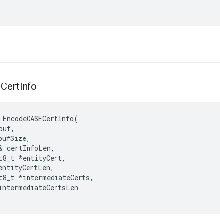
Cert
Info
EncodeCASECertInfo
(
buf
,
bufSize
,
&
certInfoLen
,
t8_t
*
entityCert
,
entityCertLen
,
t8_t
*
intermediateCerts
,
intermediateCertsLen