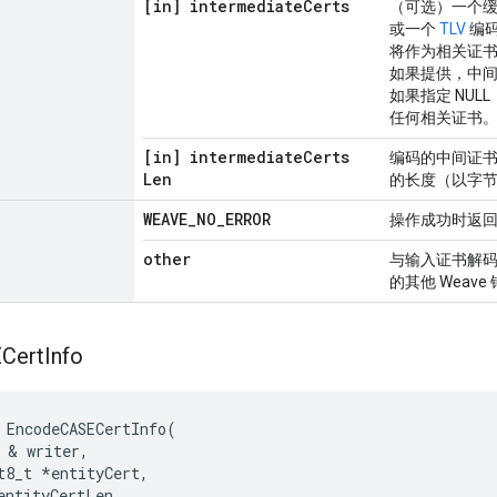
[in] intermediate
Certs
（可选）一个
或一个
TLV
编
将作为相关证
如果提供，中间证
如果指定 NU
任何相关证书
[in] intermediate
Certs
编码的中间证
Len
的长度（以字
WEAVE
_
NO
_
ERROR
操作成功时返
other
与输入证书解
的其他 Weave
Cert
Info
EncodeCASECertInfo
(
&
writer
,
t8_t
*
entityCert
,
entityCertLen
,