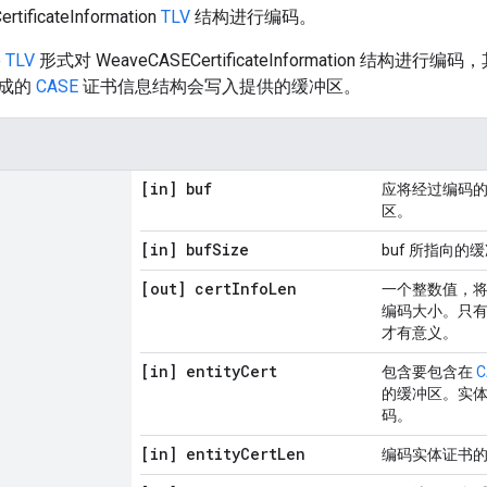
tificateInformation
TLV
结构进行编码。
e
TLV
形式对 WeaveCASECertificateInformation 结
生成的
CASE
证书信息结构会写入提供的缓冲区。
[in] buf
应将经过编码
区。
[in] buf
Size
buf 所指向
[out] cert
Info
Len
一个整数值，
编码大小。只
才有意义。
[in] entity
Cert
包含要包含在
C
的缓冲区。实体证
码。
[in] entity
Cert
Len
编码实体证书