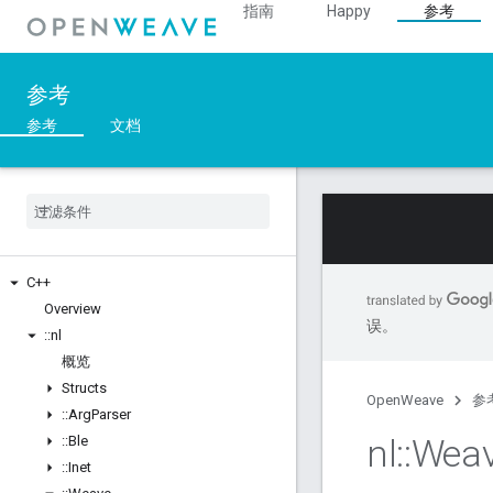
指南
Happy
参考
参考
参考
文档
C++
Overview
误。
::
nl
概览
Structs
OpenWeave
参
::
Arg
Parser
nl
::
Wea
::
Ble
::
Inet