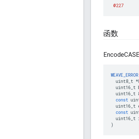
@227
函数
Encode
CASE
WEAVE_ERROR
uint8_t
*
uint16_t
uint16_t
const
uin
uint16_t
const
uin
uint16_t
)