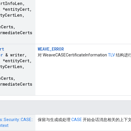
ert
Info
Len
,
t *entity
Cert
,
ty
Cert
Len
,
t
e
Certs
,
ermediate
Certs
rt
WEAVE_ERROR
er
& writer
,
对 WeaveCASECertificateInformation
TLV
结构进
t *entity
Cert
,
ty
Cert
Len
,
t
e
Certs
,
ermediate
Certs
s::
Security::
CASE::
保留与生成或处理
CASE
开始会话消息相关的上下
ntext