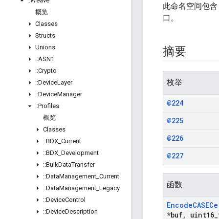
::
Weave
此命名空间包含 
概览
口。
Classes
Structs
Unions
摘要
::
ASN1
::
Crypto
枚举
::
Device
Layer
::
Device
Manager
@224
::
Profiles
概览
@225
Classes
@226
::
BDX
_
Current
::
BDX
_
Development
@227
::
Bulk
Data
Transfer
::
Data
Management
_
Current
函数
::
Data
Management
_
Legacy
::
Device
Control
Encode
CASECe
::
Device
Description
*buf
,
uint16
_