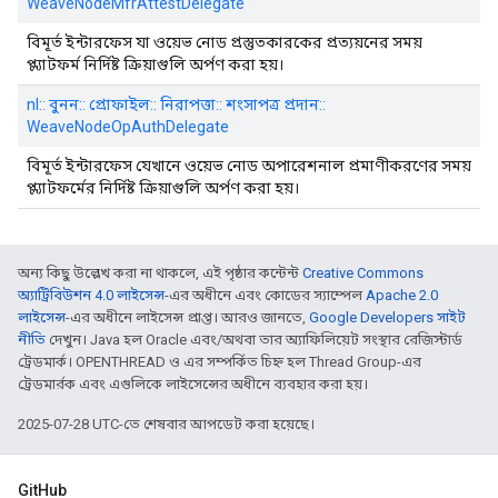
WeaveNodeMfrAttestDelegate
বিমূর্ত ইন্টারফেস যা ওয়েভ নোড প্রস্তুতকারকের প্রত্যয়নের সময়
প্ল্যাটফর্ম নির্দিষ্ট ক্রিয়াগুলি অর্পণ করা হয়।
nl:: বুনন:: প্রোফাইল:: নিরাপত্তা:: শংসাপত্র প্রদান::
WeaveNodeOpAuthDelegate
বিমূর্ত ইন্টারফেস যেখানে ওয়েভ নোড অপারেশনাল প্রমাণীকরণের সময়
প্ল্যাটফর্মের নির্দিষ্ট ক্রিয়াগুলি অর্পণ করা হয়।
অন্য কিছু উল্লেখ করা না থাকলে, এই পৃষ্ঠার কন্টেন্ট
Creative Commons
অ্যাট্রিবিউশন 4.0 লাইসেন্স
-এর অধীনে এবং কোডের স্যাম্পেল
Apache 2.0
লাইসেন্স
-এর অধীনে লাইসেন্স প্রাপ্ত। আরও জানতে,
Google Developers সাইট
নীতি
দেখুন। Java হল Oracle এবং/অথবা তার অ্যাফিলিয়েট সংস্থার রেজিস্টার্ড
ট্রেডমার্ক। OPENTHREAD ও এর সম্পর্কিত চিহ্ন হল Thread Group-এর
ট্রেডমার্রক এবং এগুলিকে লাইসেন্সের অধীনে ব্যবহার করা হয়।
2025-07-28 UTC-তে শেষবার আপডেট করা হয়েছে।
GitHub