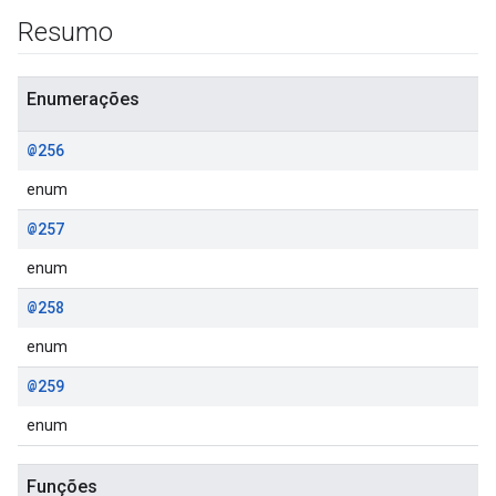
Resumo
Enumerações
@256
enum
@257
enum
@258
enum
@259
enum
Funções