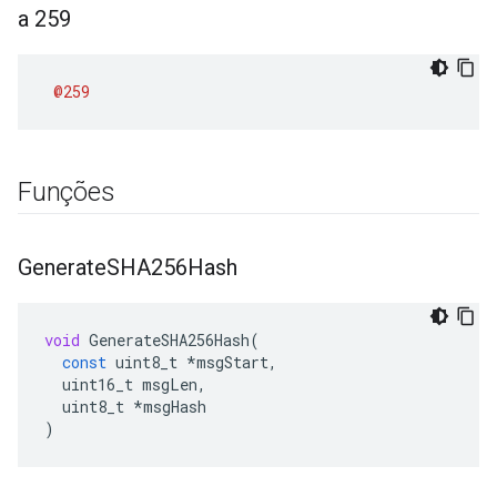
a 259
@259
Funções
Generate
SHA256Hash
void
GenerateSHA256Hash
(
const
uint8_t
*
msgStart
,
uint16_t
msgLen
,
uint8_t
*
msgHash
)