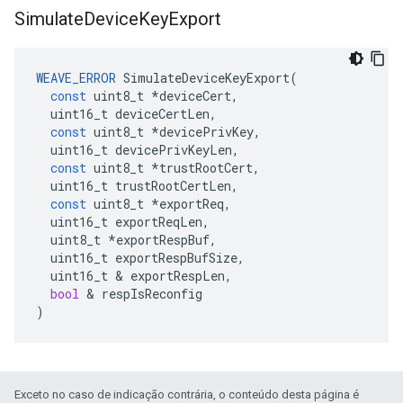
Simulate
Device
Key
Export
WEAVE_ERROR
SimulateDeviceKeyExport
(
const
uint8_t
*
deviceCert
,
uint16_t
deviceCertLen
,
const
uint8_t
*
devicePrivKey
,
uint16_t
devicePrivKeyLen
,
const
uint8_t
*
trustRootCert
,
uint16_t
trustRootCertLen
,
const
uint8_t
*
exportReq
,
uint16_t
exportReqLen
,
uint8_t
*
exportRespBuf
,
uint16_t
exportRespBufSize
,
uint16_t
&
exportRespLen
,
bool
&
respIsReconfig
)
Exceto no caso de indicação contrária, o conteúdo desta página é