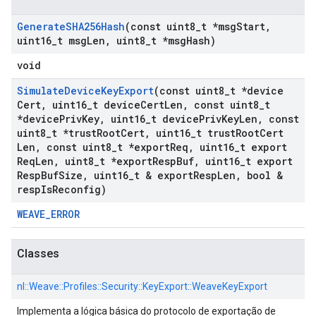
Generate
SHA256Hash
(const uint8
_
t *msg
Start
,
uint16
_
t msg
Len
,
uint8
_
t *msg
Hash)
void
Simulate
Device
Key
Export
(const uint8
_
t *device
Cert
,
uint16
_
t device
Cert
Len
,
const uint8
_
t
*device
Priv
Key
,
uint16
_
t device
Priv
Key
Len
,
const
uint8
_
t *trust
Root
Cert
,
uint16
_
t trust
Root
Cert
Len
,
const uint8
_
t *export
Req
,
uint16
_
t export
Req
Len
,
uint8
_
t *export
Resp
Buf
,
uint16
_
t export
Resp
Buf
Size
,
uint16
_
t & export
Resp
Len
,
bool &
resp
Is
Reconfig)
WEAVE_ERROR
Classes
nl::
Weave::
Profiles::
Security::
KeyExport::
WeaveKeyExport
Implementa a lógica básica do protocolo de exportação de