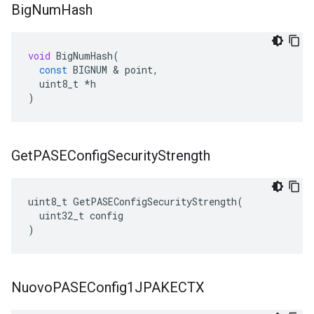
Big
Num
Hash
void
BigNumHash
(
const
BIGNUM
&
point
,
uint8_t
*
h
)
Get
PASEConfig
Security
Strength
uint8_t GetPASEConfigSecurityStrength(

  uint32_t config

)
Nuovo
PASEConfig1JPAKECTX