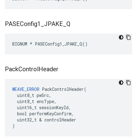
PASEConfig1
_
JPAKE
_
Q
BIGNUM * PASEConfig1_JPAKE_Q()
Pack
Control
Header
WEAVE_ERROR
 PackControlHeader(

  uint8_t pwSrc,

  uint8_t encType,

  uint16_t sessionKeyId,

  bool performKeyConfirm,

  uint32_t & controlHeader

)