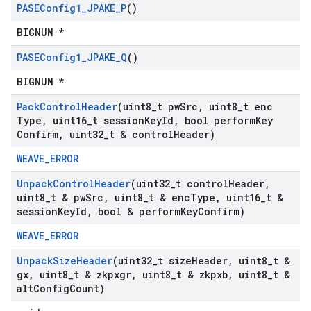
PASEConfig1
_
JPAKE
_
P
()
BIGNUM *
PASEConfig1
_
JPAKE
_
Q
()
BIGNUM *
Pack
Control
Header
(uint8
_
t pw
Src
,
uint8
_
t enc
Type
,
uint16
_
t session
Key
Id
,
bool perform
Key
Confirm
,
uint32
_
t & control
Header)
WEAVE_ERROR
Unpack
Control
Header
(uint32
_
t control
Header
,
uint8
_
t & pw
Src
,
uint8
_
t & enc
Type
,
uint16
_
t &
session
Key
Id
,
bool & perform
Key
Confirm)
WEAVE_ERROR
Unpack
Size
Header
(uint32
_
t size
Header
,
uint8
_
t &
gx
,
uint8
_
t & zkpxgr
,
uint8
_
t & zkpxb
,
uint8
_
t &
alt
Config
Count)