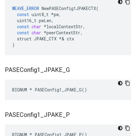
WEAVE_ERROR
NewPASEConfig1JPAKECTX
(
const
uint8_t
*
pw
,
uint16_t
pwLen
,
const
char
*
localContextStr
,
const
char
*
peerContextStr
,
struct
JPAKE_CTX
*&
ctx
)
PASEConfig1
_
JPAKE
_
G
BIGNUM * PASEConfig1_JPAKE_G()
PASEConfig1
_
JPAKE
_
P
BIGNUM * PASEConfig1_JPAKE_P()