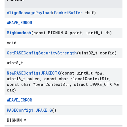
Align
Message
Payload
(
Packet
Buffer
*buf)
WEAVE_ERROR
Big
Num
Hash
(const BIGNUM & point
,
uint8
_
t *h)
void
Get
PASEConfig
Security
Strength
(uint32
_
t config)
uint8_t
New
PASEConfig1JPAKECTX
(const uint8
_
t *pw
,
uint16
_
t pw
Len
,
const char *local
Context
Str
,
const char *peer
Context
Str
,
struct JPAKE
_
CTX *&
ctx)
WEAVE_ERROR
PASEConfig1
_
JPAKE
_
G
()
BIGNUM *