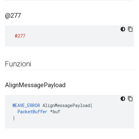
@277
@277
Funzioni
Align
Message
Payload
WEAVE_ERROR
AlignMessagePayload
(
PacketBuffer
*
buf
)