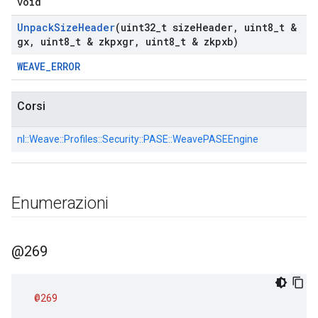
void
Unpack
Size
Header
(uint32
_
t size
Header
,
uint8
_
t &
gx
,
uint8
_
t & zkpxgr
,
uint8
_
t & zkpxb)
WEAVE_ERROR
Corsi
nl::
Weave::
Profiles::
Security::
PASE::
WeavePASEEngine
Enumerazioni
@269
@269