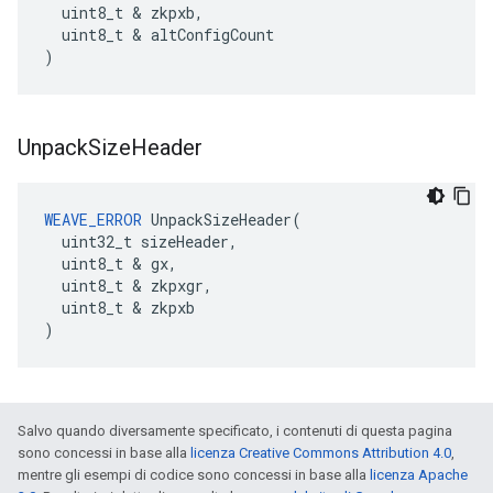
  uint8_t & zkpxb,

  uint8_t & altConfigCount

)
Unpack
Size
Header
WEAVE_ERROR
 UnpackSizeHeader(

  uint32_t sizeHeader,

  uint8_t & gx,

  uint8_t & zkpxgr,

  uint8_t & zkpxb

)
Salvo quando diversamente specificato, i contenuti di questa pagina
sono concessi in base alla
licenza Creative Commons Attribution 4.0
,
mentre gli esempi di codice sono concessi in base alla
licenza Apache