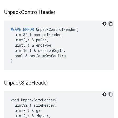
Unpack
Control
Header
WEAVE_ERROR
 UnpackControlHeader(

  uint32_t controlHeader,

  uint8_t & pwSrc,

  uint8_t & encType,

  uint16_t & sessionKeyId,

  bool & performKeyConfirm

)
Unpack
Size
Header
void UnpackSizeHeader(

  uint32_t sizeHeader,

  uint8_t & gx,

  uint8_t & zkpxgr,
