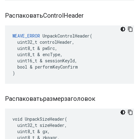
РаспаковатьControl
Header
WEAVE_ERROR
 UnpackControlHeader(

  uint32_t controlHeader,

  uint8_t & pwSrc,

  uint8_t & encType,

  uint16_t & sessionKeyId,

  bool & performKeyConfirm

)
Распаковатьразмерзаголовок
void UnpackSizeHeader(

  uint32_t sizeHeader,

  uint8_t & gx,

  uint8_t & zkpxgr,
