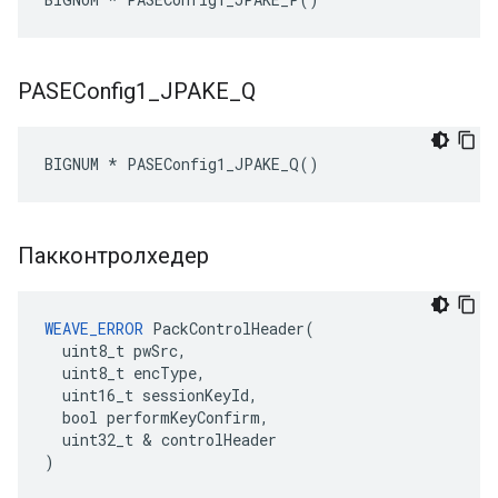
PASEConfig1
_
JPAKE
_
Q
BIGNUM * PASEConfig1_JPAKE_Q()
Пакконтролхедер
WEAVE_ERROR
 PackControlHeader(

  uint8_t pwSrc,

  uint8_t encType,

  uint16_t sessionKeyId,

  bool performKeyConfirm,

  uint32_t & controlHeader

)