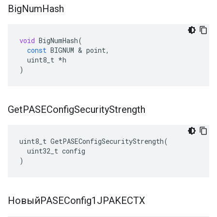
Big
Num
Hash
void
BigNumHash
(
const
BIGNUM
&
point
,
uint8_t
*
h
)
Get
PASEConfig
Security
Strength
uint8_t GetPASEConfigSecurityStrength(

  uint32_t config

)
НовыйPASEConfig1JPAKECTX