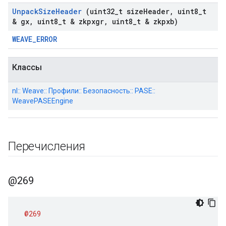
Unpack
Size
Header
(uint32
_
t size
Header
,
uint8
_
t
& gx
,
uint8
_
t & zkpxgr
,
uint8
_
t & zkpxb)
WEAVE_ERROR
Классы
nl:: Weave:: Профили:: Безопасность:: PASE::
WeavePASEEngine
Перечисления
@269
@269