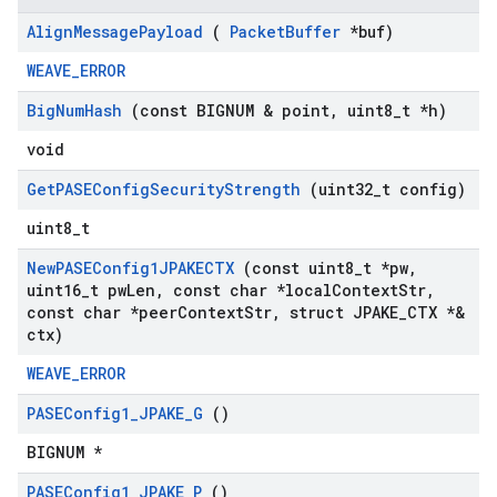
Align
Message
Payload
(
Packet
Buffer
*buf)
WEAVE_ERROR
Big
Num
Hash
(const BIGNUM & point
,
uint8
_
t *h)
void
Get
PASEConfig
Security
Strength
(uint32
_
t config)
uint8_t
New
PASEConfig1JPAKECTX
(const uint8
_
t *pw
,
uint16
_
t pw
Len
,
const char *local
Context
Str
,
const char *peer
Context
Str
,
struct JPAKE
_
CTX *&
ctx)
WEAVE_ERROR
PASEConfig1
_
JPAKE
_
G
()
BIGNUM *
PASEConfig1
_
JPAKE
_
P
()