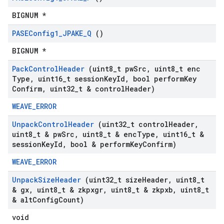
BIGNUM *
PASEConfig1
_
JPAKE
_
Q
()
BIGNUM *
Pack
Control
Header
(uint8
_
t pw
Src
,
uint8
_
t enc
Type
,
uint16
_
t session
Key
Id
,
bool perform
Key
Confirm
,
uint32
_
t & control
Header)
WEAVE_ERROR
Unpack
Control
Header
(uint32
_
t control
Header
,
uint8
_
t & pw
Src
,
uint8
_
t & enc
Type
,
uint16
_
t &
session
Key
Id
,
bool & perform
Key
Confirm)
WEAVE_ERROR
Unpack
Size
Header
(uint32
_
t size
Header
,
uint8
_
t
& gx
,
uint8
_
t & zkpxgr
,
uint8
_
t & zkpxb
,
uint8
_
t
& alt
Config
Count)
void