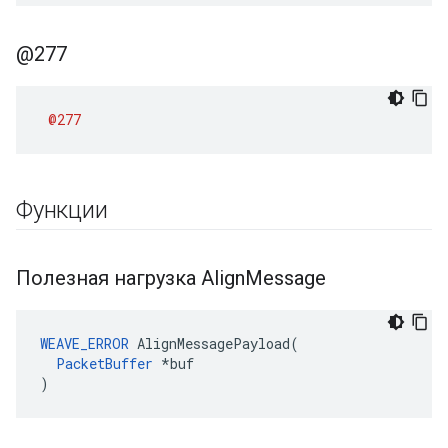
@277
@277
Функции
Полезная нагрузка Align
Message
WEAVE_ERROR
AlignMessagePayload
(
PacketBuffer
*
buf
)