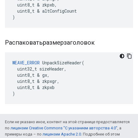
  uint8_t & zkpxb,

  uint8_t & altConfigCount

)
Распаковатьразмерзаголовок
WEAVE_ERROR
 UnpackSizeHeader(

  uint32_t sizeHeader,

  uint8_t & gx,

  uint8_t & zkpxgr,

  uint8_t & zkpxb

)
Если не указано иное, контент на этой странице предоставляется
по
лицензии Creative Commons "С указанием авторства 4.0"
, а
примеры кода – по
лицензии Apache 2.0
. Подробнее об этом