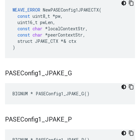
WEAVE_ERROR
NewPASEConfig1JPAKECTX
(
const
uint8_t
*
pw
,
uint16_t
pwLen
,
const
char
*
localContextStr
,
const
char
*
peerContextStr
,
struct
JPAKE_CTX
*&
ctx
)
PASEConfig1
_
JPAKE
_
G
BIGNUM * PASEConfig1_JPAKE_G()
PASEConfig1
_
JPAKE
_
P
BIGNUM * PASEConfig1_JPAKE_P()