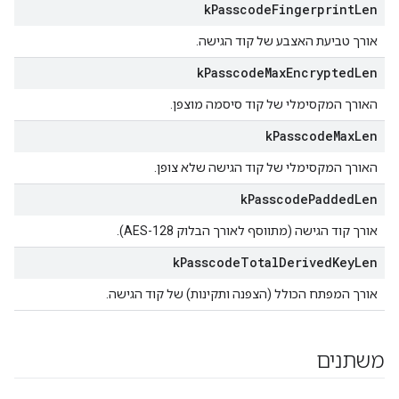
k
Passcode
Fingerprint
Len
אורך טביעת האצבע של קוד הגישה.
k
Passcode
Max
Encrypted
Len
האורך המקסימלי של קוד סיסמה מוצפן.
k
Passcode
Max
Len
האורך המקסימלי של קוד הגישה שלא צופן.
k
Passcode
Padded
Len
אורך קוד הגישה (מתווסף לאורך הבלוק AES-128).
k
Passcode
Total
Derived
Key
Len
אורך המפתח הכולל (הצפנה ותקינות) של קוד הגישה.
משתנים