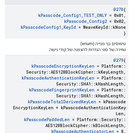
@278
{
k
Passcode
_
Config1
_
TEST
_
ONLY
= 0x01
,
k
Passcode
_
Config2
= 0x02
,
k
Passcode
Config1
_
Key
Id
= Weave
Key
Id
::
k
None
}
טיפוסים בני מנייה (enum)
שזירה של סוגי הגדרות להצפנה של קודי גישה.
@279
{
k
Passcode
Encryption
Key
Len
= Platform
::
Security
::
AES128Block
Cipher
::
k
Key
Length
,
k
Passcode
Authentication
Key
Len
= Platform
::
Security
::
SHA1
::
k
Hash
Length
,
k
Passcode
Fingerprint
Key
Len
= Platform
::
Security
::
SHA1
::
k
Hash
Length
,
k
Passcode
Total
Derived
Key
Len
= k
Passcode
Encryption
Key
Len + k
Passcode
Authentication
Key
Len
,
k
Passcode
Padded
Len
= Platform
::
Security
::
AES128Block
Cipher
::
k
Block
Length
,
k
Passcode
Authenticator
Len
= 8
,