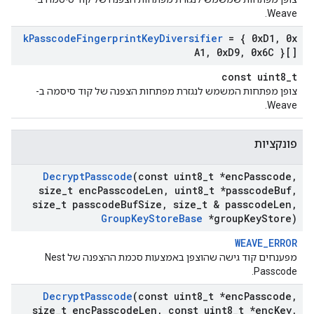
Weave.
k
Passcode
Fingerprint
Key
Diversifier
= { 0x
D1
,
0x
A1
,
0x
D9
,
0x6C }[]
const uint8_t
צופן מפתחות המשמש לנגזרת מפתחות הצפנה של קוד סיסמה ב-
Weave.
פונקציות
Decrypt
Passcode
(const uint8
_
t *enc
Passcode
,
size
_
t enc
Passcode
Len
,
uint8
_
t *passcode
Buf
,
size
_
t passcode
Buf
Size
,
size
_
t & passcode
Len
,
Group
Key
Store
Base
*group
Key
Store)
WEAVE_ERROR
מפענחים קוד גישה שהוצפן באמצעות סכמת ההצפנה של Nest
Passcode.
Decrypt
Passcode
(const uint8
_
t *enc
Passcode
,
size
_
t enc
Passcode
Len
,
const uint8
_
t *enc
Key
,