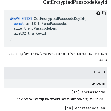
Get
Encrypted
Passcode
Key
Id
WEAVE_ERROR
GetEncryptedPasscodeKeyId
(
const
uint8_t
*
encPasscode
,
size_t
encPasscodeLen
,
uint32_t
&
keyId
)
מאתרים את המזהה של המפתח ששימש להצפנה של קוד גישה
מוצפן.
פרטים
פרמטרים
[in] enc
Passcode
מצביעים על מאגר נתונים זמני שמכיל את קוד הגישה המוצפן.
[in] enc
Passcode
Len