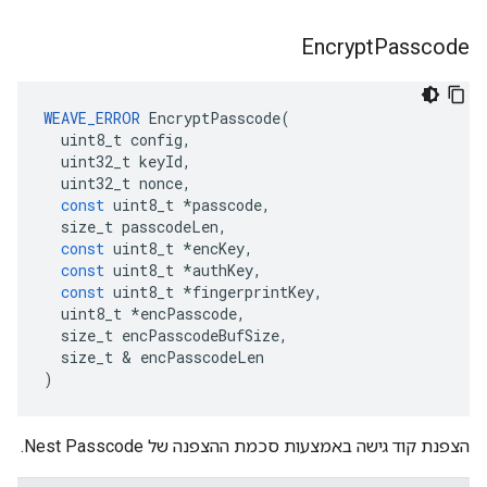
Encrypt
Passcode
WEAVE_ERROR
EncryptPasscode
(
uint8_t
config
,
uint32_t
keyId
,
uint32_t
nonce
,
const
uint8_t
*
passcode
,
size_t
passcodeLen
,
const
uint8_t
*
encKey
,
const
uint8_t
*
authKey
,
const
uint8_t
*
fingerprintKey
,
uint8_t
*
encPasscode
,
size_t
encPasscodeBufSize
,
size_t
&
encPasscodeLen
)
הצפנת קוד גישה באמצעות סכמת ההצפנה של Nest Passcode.