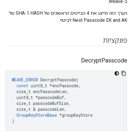
ב-Weave.
הערך הזה מייצג את 4 הבייטים הראשונים של SHA-1 HASH של
Nest Passcode EK and AK לביטוי.
פונקציות
Decrypt
Passcode
WEAVE_ERROR
DecryptPasscode
(
const
uint8_t
*
encPasscode
,
size_t
encPasscodeLen
,
uint8_t
*
passcodeBuf
,
size_t
passcodeBufSize
,
size_t
&
passcodeLen
,
GroupKeyStoreBase
*
groupKeyStore
)