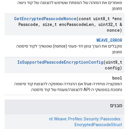
מאתרים את המזהה של המפתח ששימש להצפנה של קוד גישה
מוצפן.
Get
Encrypted
Passcode
Nonce
(const uint8
_
t *enc
Passcode
,
size
_
t enc
Passcode
Len
,
uint32
_
t &
nonce)
WEAVE_ERROR
מקבלים את הערך צופן חד-פעמי (nonce) שמשויך לקוד סיסמה
מוצפן.
Is
Supported
Passcode
Encryption
Config
(uint8
_
t
config)
bool
הפונקציה מחזירה true אם ההגדרה שסופקה להצפנת קוד סיסמה
נתמכת בממשקי ה-API להצפנה/פענוח של קוד סיסמה.
מבנים
nl::
Weave::
Profiles::
Security::
Passcodes::
EncryptedPasscodeStruct