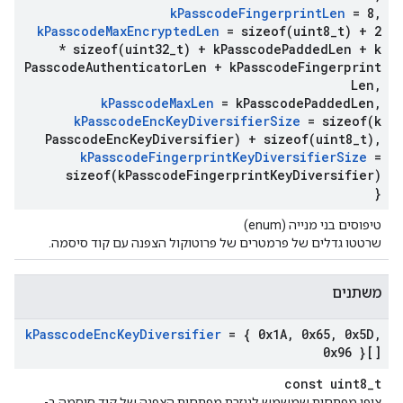
k
Passcode
Fingerprint
Len
= 8
,
k
Passcode
Max
Encrypted
Len
=
sizeof(
uint8
_
t) + 2
*
sizeof(
uint32
_
t) + k
Passcode
Padded
Len + k
Passcode
Authenticator
Len + k
Passcode
Fingerprint
Len
,
k
Passcode
Max
Len
= k
Passcode
Padded
Len
,
k
Passcode
Enc
Key
Diversifier
Size
=
sizeof(
k
Passcode
Enc
Key
Diversifier) +
sizeof(
uint8
_
t)
,
k
Passcode
Fingerprint
Key
Diversifier
Size
=
sizeof(
k
Passcode
Fingerprint
Key
Diversifier)
}
טיפוסים בני מנייה (enum)
שרטטו גדלים של פרמטרים של פרוטוקול הצפנה עם קוד סיסמה.
משתנים
k
Passcode
Enc
Key
Diversifier
= { 0x1A
,
0x65
,
0x5D
,
0x96 }[]
const uint8_t
צופן מפתחות שמשמש לנגזרת מפתחות הצפנה של קוד סיסמה ב-