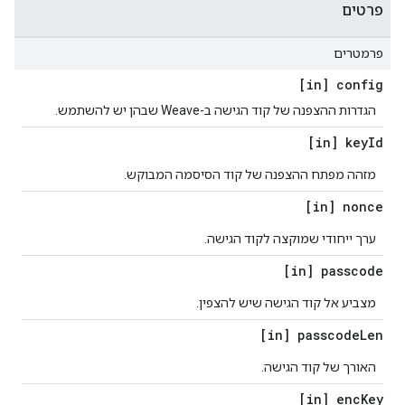
פרטים
פרמטרים
[in] config
הגדרות ההצפנה של קוד הגישה ב-Weave שבהן יש להשתמש.
[in] key
Id
מזהה מפתח ההצפנה של קוד הסיסמה המבוקש.
[in] nonce
ערך ייחודי שמוקצה לקוד הגישה.
[in] passcode
מצביע אל קוד הגישה שיש להצפין.
[in] passcode
Len
האורך של קוד הגישה.
[in] enc
Key