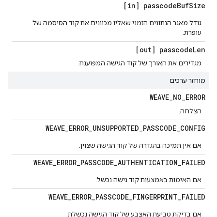
[in] passcode
Buf
Size
גודל מאגר הנתונים הזמני שאליו מכוונים את קוד הסיסמה של
עופרת.
[out] passcode
Len
מגדירים את האורך של קוד הגישה המפוענח.
מוחזר ערכים
WEAVE
_
NO
_
ERROR
הצלחה.
WEAVE
_
ERROR
_
UNSUPPORTED
_
PASSCODE
_
CONFIG
אם אין תמיכה בהגדרה של קוד הגישה שצוין.
WEAVE
_
ERROR
_
PASSCODE
_
AUTHENTICATION
_
FAILED
אם האימות באמצעות קוד גישה נכשל.
WEAVE
_
ERROR
_
PASSCODE
_
FINGERPRINT
_
FAILED
אם בדיקת טביעת האצבע של קוד הגישה נכשלת.