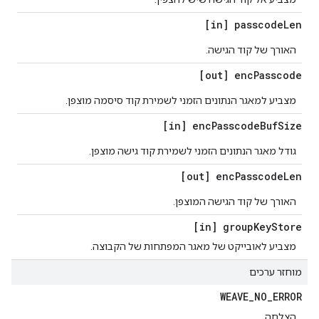
[in] passcode
Len
האורך של קוד הגישה.
[out] enc
Passcode
מצביע למאגר הנתונים הזמני לשמירת קוד סיסמה מוצפן.
[in] enc
Passcode
Buf
Size
גודל מאגר הנתונים הזמני לשמירת קוד גישה מוצפן.
[out] enc
Passcode
Len
האורך של קוד הגישה המוצפן.
[in] group
Key
Store
מצביע לאובייקט של מאגר המפתחות של הקבוצה.
מוחזר ערכים
WEAVE
_
NO
_
ERROR
הצלחה.