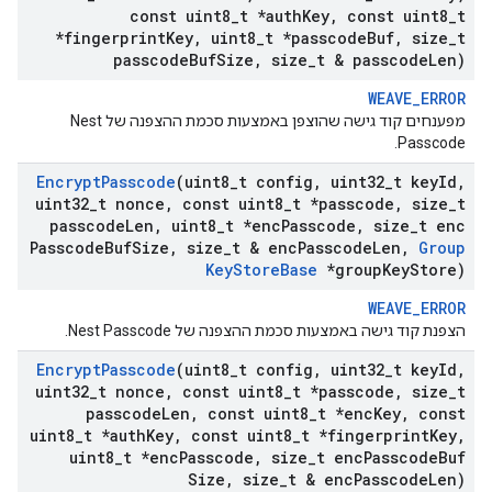
const uint8
_
t *auth
Key
,
const uint8
_
t
*fingerprint
Key
,
uint8
_
t *passcode
Buf
,
size
_
t
passcode
Buf
Size
,
size
_
t & passcode
Len)
WEAVE_ERROR
מפענחים קוד גישה שהוצפן באמצעות סכמת ההצפנה של Nest
Passcode.
Encrypt
Passcode
(uint8
_
t config
,
uint32
_
t key
Id
,
uint32
_
t nonce
,
const uint8
_
t *passcode
,
size
_
t
passcode
Len
,
uint8
_
t *enc
Passcode
,
size
_
t enc
Passcode
Buf
Size
,
size
_
t & enc
Passcode
Len
,
Group
Key
Store
Base
*group
Key
Store)
WEAVE_ERROR
הצפנת קוד גישה באמצעות סכמת ההצפנה של Nest Passcode.
Encrypt
Passcode
(uint8
_
t config
,
uint32
_
t key
Id
,
uint32
_
t nonce
,
const uint8
_
t *passcode
,
size
_
t
passcode
Len
,
const uint8
_
t *enc
Key
,
const
uint8
_
t *auth
Key
,
const uint8
_
t *fingerprint
Key
,
uint8
_
t *enc
Passcode
,
size
_
t enc
Passcode
Buf
Size
,
size
_
t & enc
Passcode
Len)