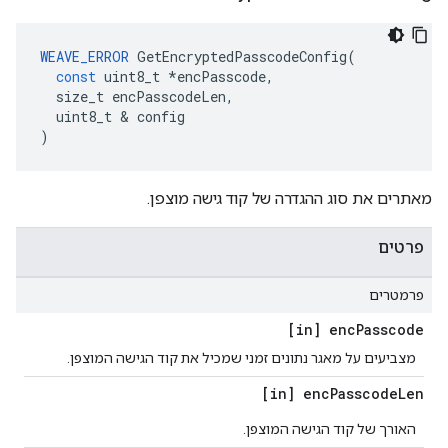
WEAVE_ERROR
GetEncryptedPasscodeConfig
(
const
uint8_t
*
encPasscode
,
size_t
encPasscodeLen
,
uint8_t
&
config
)
מאתרים את סוג ההגדרה של קוד גישה מוצפן.
פרטים
פרמטרים
[in] enc
Passcode
מצביעים על מאגר נתונים זמני שמכיל את קוד הגישה המוצפן.
[in] enc
Passcode
Len
האורך של קוד הגישה המוצפן.