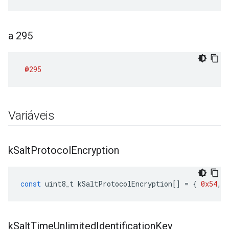
a 295
@295
Variáveis
k
Salt
Protocol
Encryption
const
uint8_t
kSaltProtocolEncryption
[]
=
{
0x54
,
k
Salt
Time
Unlimited
Identification
Key