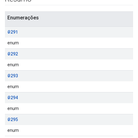
Enumerações
@291
enum
@292
enum
@293
enum
@294
enum
@295
enum