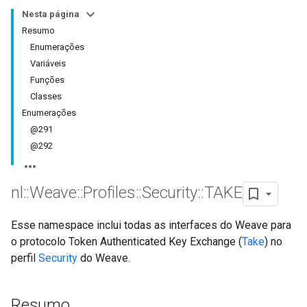
Nesta página
Resumo
Enumerações
Variáveis
Funções
Classes
Enumerações
@291
@292
nl
::
Weave
::
Profiles
::
Security
::
TAKE
Esse namespace inclui todas as interfaces do Weave para
o protocolo Token Authenticated Key Exchange (
Take
) no
perfil
Security
do Weave.
Resumo