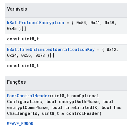
Variáveis
k
Salt
Protocol
Encryption
= { 0x54
,
0x41
,
0x4B
,
0x45 }[]
const uint8_t
k
Salt
Time
Unlimited
Identification
Key
= { 0x12
,
0x34
,
0x56
,
0x78 }[]
const uint8_t
Funções
Pack
Control
Header
(uint8
_
t num
Optional
Configurations
,
bool encrypt
Auth
Phase
,
bool
encrypt
Comm
Phase
,
bool time
Limited
IK
,
bool has
Challenger
Id
,
uint8
_
t & control
Header)
WEAVE_ERROR