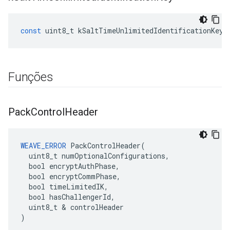
const
uint8_t
kSaltTimeUnlimitedIdentificationKey
[
Funções
Pack
Control
Header
WEAVE_ERROR
 PackControlHeader(

  uint8_t numOptionalConfigurations,

  bool encryptAuthPhase,

  bool encryptCommPhase,

  bool timeLimitedIK,

  bool hasChallengerId,

  uint8_t & controlHeader

)