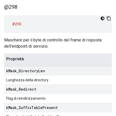
@298
@298
Maschere per il byte di controllo del frame di risposta
dell'endpoint di servizio.
Proprietà
k
Mask
_
Directory
Len
Lunghezza della directory.
k
Mask
_
Redirect
Flag di reindirizzamento.
k
Mask
_
Suffix
Table
Present