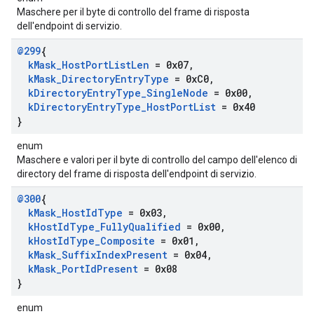
Maschere per il byte di controllo del frame di risposta
dell'endpoint di servizio.
@299
{
k
Mask
_
Host
Port
List
Len
= 0x07
,
k
Mask
_
Directory
Entry
Type
= 0x
C0
,
k
Directory
Entry
Type
_
Single
Node
= 0x00
,
k
Directory
Entry
Type
_
Host
Port
List
= 0x40
}
enum
Maschere e valori per il byte di controllo del campo dell'elenco di
directory del frame di risposta dell'endpoint di servizio.
@300
{
k
Mask
_
Host
Id
Type
= 0x03
,
k
Host
Id
Type
_
Fully
Qualified
= 0x00
,
k
Host
Id
Type
_
Composite
= 0x01
,
k
Mask
_
Suffix
Index
Present
= 0x04
,
k
Mask
_
Port
Id
Present
= 0x08
}
enum