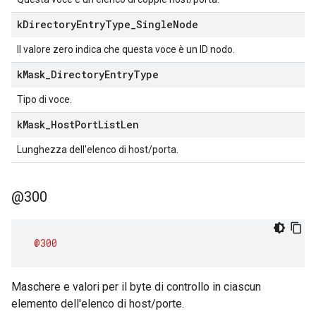
k
Directory
Entry
Type
_
Single
Node
Il valore zero indica che questa voce è un ID nodo.
k
Mask
_
Directory
Entry
Type
Tipo di voce.
k
Mask
_
Host
Port
List
Len
Lunghezza dell'elenco di host/porta.
@300
@300
Maschere e valori per il byte di controllo in ciascun
elemento dell'elenco di host/porte.