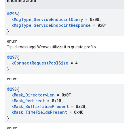
Enumerazioni
@296
{
k
Msg
Type
_
Service
Endpoint
Query
= 0x00
,
k
Msg
Type
_
Service
Endpoint
Response
= 0x01
}
enum
Tipi di messaggi Weave utilizzati in questo profilo.
@297
{
k
Connect
Request
Pool
Size
= 4
}
enum
@298
{
k
Mask
_
Directory
Len
= 0x0F
,
k
Mask
_
Redirect
= 0x10
,
k
Mask
_
Suffix
Table
Present
= 0x20
,
k
Mask
_
Time
Fields
Present
= 0x40
}
enum