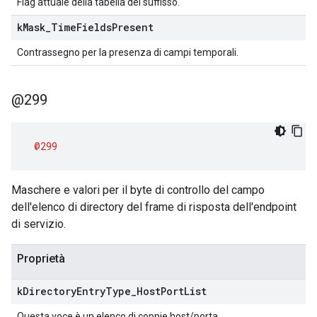
Flag attuale della tabella del suffisso.
k
Mask
_
Time
Fields
Present
Contrassegno per la presenza di campi temporali.
@299
@299
Maschere e valori per il byte di controllo del campo
dell'elenco di directory del frame di risposta dell'endpoint
di servizio.
Proprietà
k
Directory
Entry
Type
_
Host
Port
List
Questa voce è un elenco di coppie host/porta.