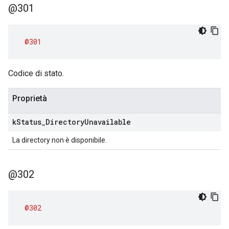
@301
@301
Codice di stato.
Proprietà
k
Status
_
Directory
Unavailable
La directory non è disponibile.
@302
@302