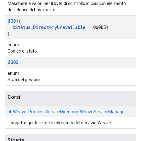
Maschere e valori per il byte di controllo in ciascun elemento
dell'elenco di host/porte.
@301
{
k
Status
_
Directory
Unavailable
= 0x0051
}
enum
Codice di stato.
@302
enum
Stati del gestore.
Corsi
nl::
Weave::
Profiles::
ServiceDirectory::
WeaveServiceManager
L'oggetto gestore per la directory del servizio Weave.
Structs