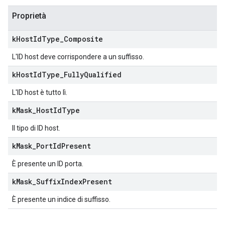
Proprietà
k
Host
Id
Type
_
Composite
L'ID host deve corrispondere a un suffisso.
k
Host
Id
Type
_
Fully
Qualified
L'ID host è tutto lì.
k
Mask
_
Host
Id
Type
Il tipo di ID host.
k
Mask
_
Port
Id
Present
È presente un ID porta.
k
Mask
_
Suffix
Index
Present
È presente un indice di suffisso.