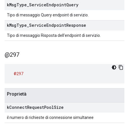
k
Msg
Type
_
Service
Endpoint
Query
Tipo di messaggio Query endpoint di servizio.
k
Msg
Type
_
Service
Endpoint
Response
Tipo di messaggio Risposta dell'endpoint di servizio.
@297
@297
Proprietà
k
Connect
Request
Pool
Size
il numero di richieste di connessione simultanee