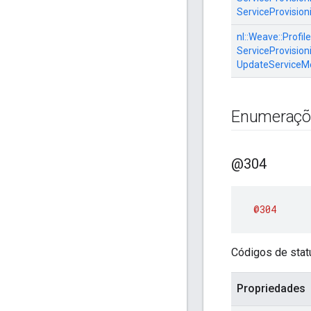
ServiceProvision
nl::
Weave::
Profile
ServiceProvisioni
UpdateServiceM
Enumeraçõ
@304
@304
Códigos de stat
Propriedades