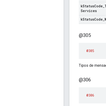
k
Status
Code
_
Services
k
Status
Code
_
@305
@305
Tipos de mensag
@306
@306