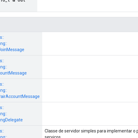
s::
ng::
cJoinMessage
s::
ng::
countMessage
s::
ng::
ePairAccountMessage
s::
ng::
ningDelegate
s::
Classe de servidor simples para implementar o 
ng::
serviços.