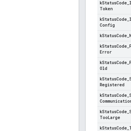
k
Status
Code
_
Token
k
Status
Code
_
Config
k
Status
Code
_
k
Status
Code
_
Error
k
Status
Code
_
Old
k
Status
Code
_
Registered
k
Status
Code
_
Communicatio
k
Status
Code
_
Too
Large
k
Status
Code
_