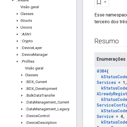
::
Weave
Visão geral
Classes
Esse namespace 
Structs
terceiro dos tr
Unions
::
ASN1
Resumo
::
Crypto
::
Device
Layer
::
Device
Manager
Enumerações
::
Profiles
Visão geral
@304
{
Classes
k
Status
Cod
::
BDX
_
Current
Services
= 1
k
Status
Cod
::
BDX
_
Development
Already
Regis
::
Bulk
Data
Transfer
k
Status
Cod
::
Data
Management
_
Current
Service
Confi
::
Data
Management
_
Legacy
k
Status
Cod
::
Device
Control
Service
= 4
,
k
Status
Cod
::
Device
Description