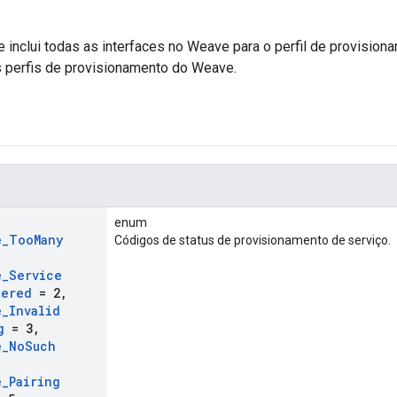
inclui todas as interfaces no Weave para o perfil de provision
ês perfis de provisionamento do Weave.
enum
e
_
Too
Many
Códigos de status de provisionamento de serviço.
,
e
_
Service
tered
= 2
,
e
_
Invalid
g
= 3
,
e
_
No
Such
e
_
Pairing