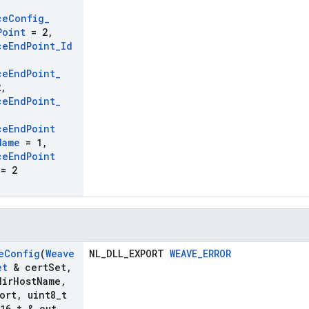
ce
Config
_
Point
= 2
,
ce
End
Point
_
Id
ce
End
Point
_
2
,
ce
End
Point
_
ce
End
Point
Name
= 1
,
ce
End
Point
= 2
e
Config
(
Weave
NL_DLL_EXPORT
WEAVE_ERROR
et
& cert
Set
,
dir
Host
Name
,
ort
,
uint8
_
t
16
_
t & out