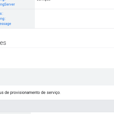
ingServer
s::
ng::
essage
es
us de provisionamento de serviço.