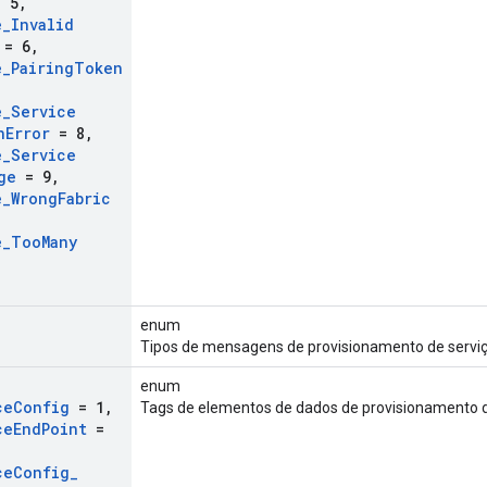
 5
,
e
_
Invalid
= 6
,
e
_
Pairing
Token
e
_
Service
n
Error
= 8
,
e
_
Service
ge
= 9
,
e
_
Wrong
Fabric
e
_
Too
Many
enum
Tipos de mensagens de provisionamento de serviç
enum
ce
Config
= 1
,
Tags de elementos de dados de provisionamento d
ce
End
Point
=
ce
Config
_