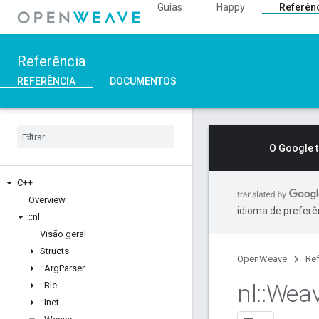
Guias
Happy
Referên
Referência
REFERÊNCIA
DOCUMENTOS
O Google 
C++
Overview
idioma de preferê
::
nl
Visão geral
Structs
OpenWeave
Ref
::
Arg
Parser
nl
::
Wea
::
Ble
::
Inet