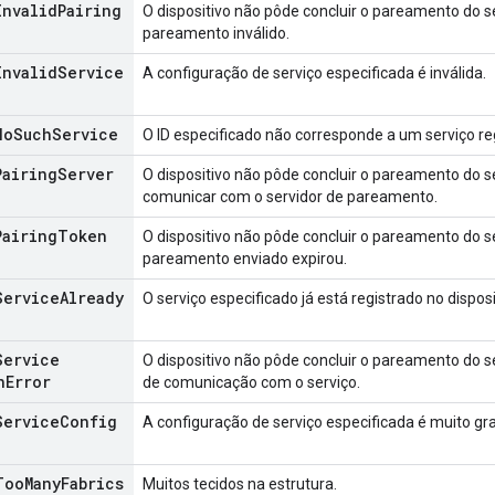
Invalid
Pairing
O dispositivo não pôde concluir o pareamento do 
pareamento inválido.
Invalid
Service
A configuração de serviço especificada é inválida.
No
Such
Service
O ID especificado não corresponde a um serviço reg
Pairing
Server
O dispositivo não pôde concluir o pareamento do 
comunicar com o servidor de pareamento.
Pairing
Token
O dispositivo não pôde concluir o pareamento do s
pareamento enviado expirou.
Service
Already
O serviço especificado já está registrado no disposi
Service
O dispositivo não pôde concluir o pareamento do 
n
Error
de comunicação com o serviço.
Service
Config
A configuração de serviço especificada é muito gr
Too
Many
Fabrics
Muitos tecidos na estrutura.