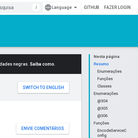
/
GITHUB
FAZER LOGIN
Nesta página
idades negras.
Saiba como
.
Resumo
Enumerações
Funções
Classes
Enumerações
@304
@305
@306
Funções
ENVIE COMENTÁRIOS
EncodeServiceC
onfig