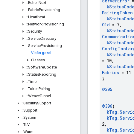
Server
Error
=
::
Echo
_
Next
k
Status
Cod
::
Fabric
Provisioning
Pairing
Token
::
Heartbeat
k
Status
Cod
::
Network
Provisioning
Old
= 7
,
k
Status
Cod
::
Security
Communicatio
::
Service
Directory
k
Status
Cod
::
Service
Provisioning
Config
Too
Lar
Visão geral
k
Status
Cod
Classes
= 10
,
k
Status
Cod
::
Software
Update
Fabrics
= 11
::
Status
Reporting
}
::
Time
::
Token
Pairing
@305
::
Weave
Tunnel
::
Security
Support
@306
{
::
Support
k
Tag
_
Servi
::
System
k
Tag
_
Servi
2
,
::
TLV
k
Tag
_
Servi
::
Warm