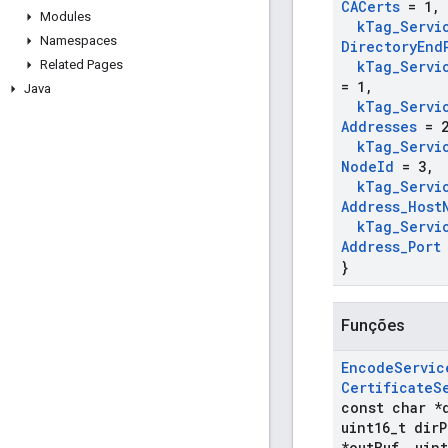
CACerts
= 1
,
Modules
k
Tag
_
Servi
Namespaces
Directory
End
Related Pages
k
Tag
_
Servi
= 1
,
Java
k
Tag
_
Servi
Addresses
= 
k
Tag
_
Servi
Node
Id
= 3
,
k
Tag
_
Servi
Address
_
Host
k
Tag
_
Servi
Address
_
Port
}
Funções
Encode
Servic
Certificate
S
const char *
uint16
_
t dir
P
*out
Buf
,
uint