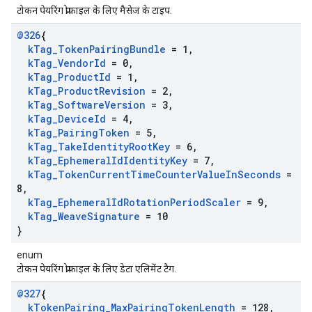
टोकन पेयरिंग प्रोफ़ाइल के लिए मैसेज के टाइप.
@326
{
k
Tag
_
Token
Pairing
Bundle
= 1
,
k
Tag
_
Vendor
Id
= 0
,
k
Tag
_
Product
Id
= 1
,
k
Tag
_
Product
Revision
= 2
,
k
Tag
_
Software
Version
= 3
,
k
Tag
_
Device
Id
= 4
,
k
Tag
_
Pairing
Token
= 5
,
k
Tag
_
Take
Identity
Root
Key
= 6
,
k
Tag
_
Ephemeral
Id
Identity
Key
= 7
,
k
Tag
_
Token
Current
Time
Counter
Value
In
Seconds
=
8
,
k
Tag
_
Ephemeral
Id
Rotation
Period
Scaler
= 9
,
k
Tag
_
Weave
Signature
= 10
}
enum
टोकन पेयरिंग प्रोफ़ाइल के लिए डेटा एलिमेंट टैग.
@327
{
k
Token
Pairing
_
Max
Pairing
Token
Length
= 128
,