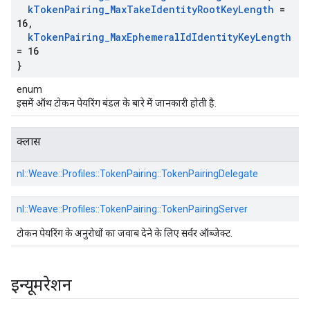
k
Token
Pairing
_
Max
Take
Identity
Root
Key
Length
=
16
,
k
Token
Pairing
_
Max
Ephemeral
Id
Identity
Key
Length
= 16
}
enum
इसमें ऑथ टोकन पेयरिंग बंडल के बारे में जानकारी होती है.
क्लास
nl::
Weave::
Profiles::
TokenPairing::
TokenPairingDelegate
nl::
Weave::
Profiles::
TokenPairing::
TokenPairingServer
टोकन पेयरिंग के अनुरोधों का जवाब देने के लिए सर्वर ऑब्जेक्ट.
इन्यूमरेशन