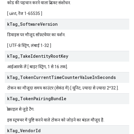
कोड की पहचान करने वाला प्रॉडक्ट संशोधन.
[ uint, रेंज 1-65535 ]
k
Tag
_
Software
Version
डिवाइस पर मौजूद सॉफ़्टवेयर का वर्शन.
[ UTF-8 स्ट्रिंग, लंबाई 1-32 ]
k
Tag
_
Take
Identity
Root
Key
आईआरके लें [ बाइट स्ट्रिंग, 1 से 16 तक].
k
Tag
_
Token
Current
Time
Counter
Value
In
Seconds
टोकन का मौजूदा समय काउंटर (सेकंड में) [ यूनिट, ज़्यादा से ज़्यादा 2^32 ].
k
Tag
_
Token
Pairing
Bundle
प्रोफ़ाइल से जुड़े टैग.
इस स्ट्रक्चर में पुष्टि करने वाले टोकन को जोड़ने का बंडल मौजूद है.
k
Tag
_
Vendor
Id