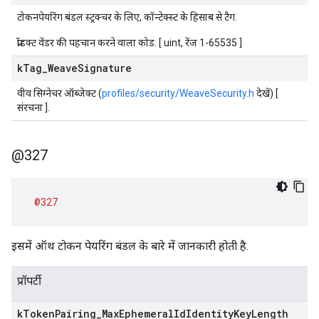
टोकनपेयरिंग बंडल स्ट्रक्चर के लिए, कॉन्टेक्स्ट के हिसाब से टैग.
प्रॉडक्ट वेंडर की पहचान करने वाला कोड. [ uint, रेंज 1-65535 ]
k
Tag
_
Weave
Signature
वीव सिग्नेचर ऑब्जेक्ट (
profiles/security/WeaveSecurity.h
देखें) [
संरचना ].
@327
@327
इसमें ऑथ टोकन पेयरिंग बंडल के बारे में जानकारी होती है.
प्रॉपर्टी
k
Token
Pairing
_
Max
Ephemeral
Id
Identity
Key
Length