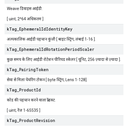
Weave डिवाइस आईडी.
[ uint, 2^64 अधिकतम ]
k
Tag
_
Ephemeral
Id
Identity
Key
अल्पकालिक आईडी पहचान कुंजी [ बाइट स्ट्रिंग, लंबाई 1-16 ].
k
Tag
_
Ephemeral
Id
Rotation
Period
Scaler
कुछ समय के लिए आईडी रोटेशन पीरियड स्केलर [ यूनिट, 256 ज़्यादा से ज़्यादा ].
k
Tag
_
Pairing
Token
सेवा से मिला पेयरिंग टोकन [ byte स्ट्रिंग, Lens 1-128].
k
Tag
_
Product
Id
कोड की पहचान करने वाला प्रॉडक्ट.
[ uint, रेंज 1-65535 ]
k
Tag
_
Product
Revision