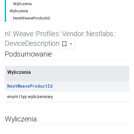
Wyliczenia
Wyliczenia
NestWeaveProductId
nl
::
Weave
::
Profiles
::
Vendor
::
Nestlabs
::
Device
Description
Podsumowanie
Wyliczenia
Nest
Weave
Product
Id
enum | typ wyliczeniowy
Wyliczenia