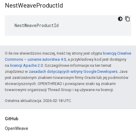
Nest
Weave
Product
Id
 NestWeaveProductId
O ile nie stwierdzono inaczej, treść tej strony jest objęta
licencją Creative
Commons – uznanie autorstwa 4.0
, a przykładowy kod jest dostępny
na
licencji Apache 2.0
. Szczegółowe informacje na ten temat
znajdziesz w
zasadach dotyczących witryny Google Developers
. Java
jest zastrzeżonym znakiem towarowym firmy Oracle lub jej podmiotów
stowarzyszonych. OPENTHREAD i powiązane znaki są znakami
towarowymi organizacji Thread Group i są używane na licencji.
Ostatnia aktualizacja: 2026-02-18 UTC.
GitHub
OpenWeave