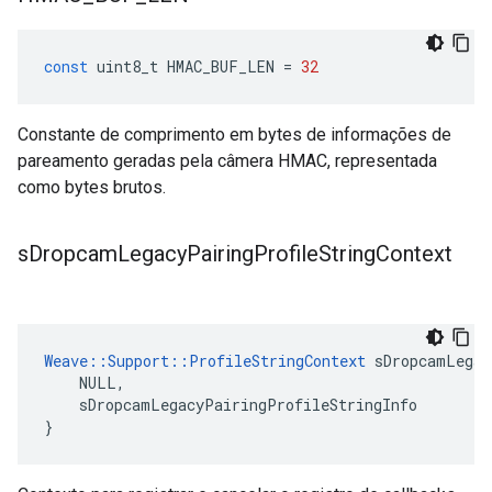
const
uint8_t
HMAC_BUF_LEN
=
32
Constante de comprimento em bytes de informações de
pareamento geradas pela câmera HMAC, representada
como bytes brutos.
s
Dropcam
Legacy
Pairing
Profile
String
Context
Weave::Support::ProfileStringContext
 sDropcamLegac
    NULL,

    sDropcamLegacyPairingProfileStringInfo

}