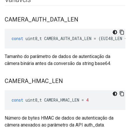
CAMERA
_
AUTH
_
DATA
_
LEN
const
uint8_t
CAMERA_AUTH_DATA_LEN
=
(
EUI48_LEN
+
Tamanho do parâmetro de dados de autenticação da
câmera binária antes da conversão da string base64.
CAMERA
_
HMAC
_
LEN
const
uint8_t
CAMERA_HMAC_LEN
=
4
Número de bytes HMAC de dados de autenticação da
câmera anexados ao parâmetro da API auth_data.