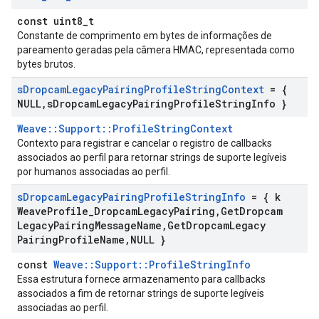
const uint8_t
Constante de comprimento em bytes de informações de
pareamento geradas pela câmera HMAC, representada como
bytes brutos.
s
Dropcam
Legacy
Pairing
Profile
String
Context
= {
NULL
,
s
Dropcam
Legacy
Pairing
Profile
String
Info }
Weave::Support::ProfileStringContext
Contexto para registrar e cancelar o registro de callbacks
associados ao perfil para retornar strings de suporte legíveis
por humanos associadas ao perfil.
s
Dropcam
Legacy
Pairing
Profile
String
Info
= { k
Weave
Profile
_
Dropcam
Legacy
Pairing
,
Get
Dropcam
Legacy
Pairing
Message
Name
,
Get
Dropcam
Legacy
Pairing
Profile
Name
,
NULL }
const
Weave::Support::ProfileStringInfo
Essa estrutura fornece armazenamento para callbacks
associados a fim de retornar strings de suporte legíveis
associadas ao perfil.