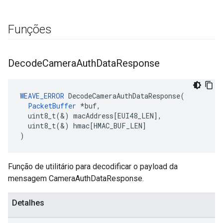
Funções
Decode
Camera
Auth
Data
Response
WEAVE_ERROR
DecodeCameraAuthDataResponse
(
PacketBuffer
*
buf
,
uint8_t
(
&
)
macAddress
[
EUI48_LEN
]
,
uint8_t
(
&
)
hmac
[
HMAC_BUF_LEN
]
)
Função de utilitário para decodificar o payload da
mensagem CameraAuthDataResponse.
Detalhes