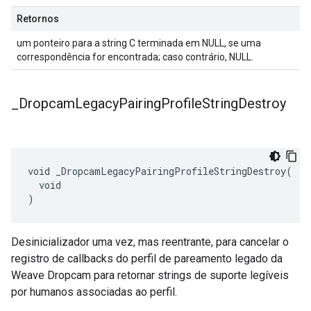
Retornos
um ponteiro para a string C terminada em NULL, se uma
correspondência for encontrada; caso contrário, NULL.
_
Dropcam
Legacy
Pairing
Profile
String
Destroy
void _DropcamLegacyPairingProfileStringDestroy(

  void

)
Desinicializador uma vez, mas reentrante, para cancelar o
registro de callbacks do perfil de pareamento legado da
Weave Dropcam para retornar strings de suporte legíveis
por humanos associadas ao perfil.