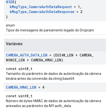
@328
{
k
Msg
Type
_
Camera
Auth
Data
Request
= 1
,
k
Msg
Type
_
Camera
Auth
Data
Response
= 2
}
enum
Tipos de mensagens de pareamento legado do Dropcam.
Variáveis
CAMERA
_
AUTH
_
DATA
_
LEN
= (EUI48
_
LEN + CAMERA
_
NONCE
_
LEN + CAMERA
_
HMAC
_
LEN)
const uint8_t
Tamanho do parâmetro de dados de autenticação da câmera
binária antes da conversão da string base64.
CAMERA
_
HMAC
_
LEN
= 4
const uint8_t
Número de bytes HMAC de dados de autenticação da câmera
anexados ao parâmetro da API auth_data.