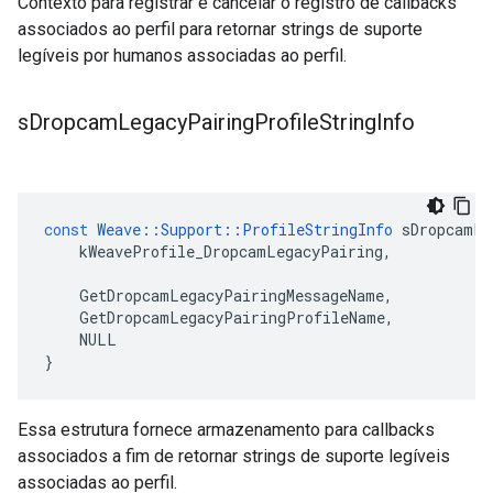
Contexto para registrar e cancelar o registro de callbacks
associados ao perfil para retornar strings de suporte
legíveis por humanos associadas ao perfil.
s
Dropcam
Legacy
Pairing
Profile
String
Info
const
Weave
::
Support
::
ProfileStringInfo
sDropcamLe
kWeaveProfile_DropcamLegacyPairing
,
GetDropcamLegacyPairingMessageName
,
GetDropcamLegacyPairingProfileName
,
NULL
}
Essa estrutura fornece armazenamento para callbacks
associados a fim de retornar strings de suporte legíveis
associadas ao perfil.