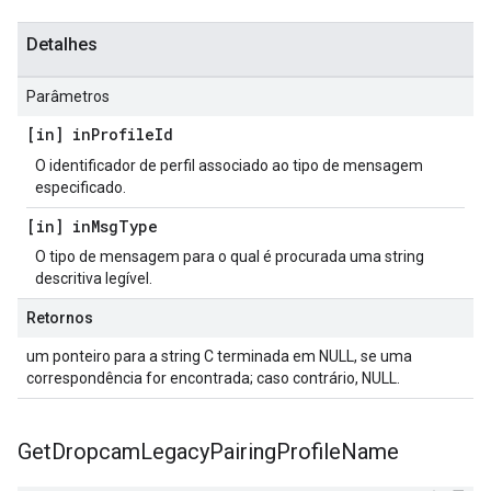
Detalhes
Parâmetros
[in] in
Profile
Id
O identificador de perfil associado ao tipo de mensagem
especificado.
[in] in
Msg
Type
O tipo de mensagem para o qual é procurada uma string
descritiva legível.
Retornos
um ponteiro para a string C terminada em NULL, se uma
correspondência for encontrada; caso contrário, NULL.
Get
Dropcam
Legacy
Pairing
Profile
Name