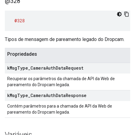
@328
@328
Tipos de mensagem de pareamento legado do Dropcam.
Propriedades
k
Msg
Type
_
Camera
Auth
Data
Request
Recuperar os parâmetros da chamada de API da Web de
pareamento do Dropcam legada.
k
Msg
Type
_
Camera
Auth
Data
Response
Contém parâmetros para a chamada de API da Web de
pareamento do Dropcam legada.
Variáveis