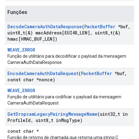
Funções
Decode
Camera
Auth
Data
Response
(
Packet
Buffer
*buf
,
uint8_t(
&) mac
Address[EUI48
_
LEN]
,
uint8_t(
&)
hmac[HMAC
_
BUF
_
LEN])
WEAVE_ERROR
Função de utilitário para decodificar o payload da mensagem
CameraAuthDataResponse.
Encode
Camera
Auth
Data
Request
(
Packet
Buffer
*buf
,
const char *nonce)
WEAVE_ERROR
Função de utilitário para codificar o payload da mensagem
CameraAuthDataRequest.
Get
Dropcam
Legacy
Pairing
Message
Name
(uint32
_
t in
Profile
Id
,
uint8
_
t in
Msg
Type)
const char *
Função de retorno de chamada que retorna uma string C