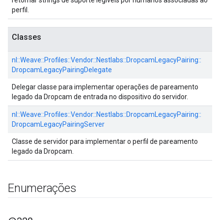
retornar strings de suporte legíveis por humanos associadas ao
perfil.
Classes
nl::
Weave::
Profiles::
Vendor::
Nestlabs::
DropcamLegacyPairing::
DropcamLegacyPairingDelegate
Delegar classe para implementar operações de pareamento
legado da Dropcam de entrada no dispositivo do servidor.
nl::
Weave::
Profiles::
Vendor::
Nestlabs::
DropcamLegacyPairing::
DropcamLegacyPairingServer
Classe de servidor para implementar o perfil de pareamento
legado da Dropcam.
Enumerações