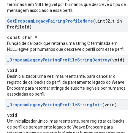
terminada em NULL legível por humanos que descreve o tipo de
mensagem associado a esse perfil.
Get
Dropcam
Legacy
Pairing
Profile
Name
(uint32
_
t in
Profile
Id)
const char *
Função de callback que retorna uma string C terminada em
NULL legível por humanos que descreve o perfil com esse perfil.
_
Dropcam
Legacy
Pairing
Profile
String
Destroy
(void)
void
Desinicializador uma vez, mas reentrante, para cancelar o
registro de callbacks do perfil de pareamento legado do Weave
Dropcam para retornar strings de suporte legíveis por humanos
associadas ao perfil.
_
Dropcam
Legacy
Pairing
Profile
String
Init
(void)
void
Um inicializador único, mas reentrante, para registrar callbacks
de perfil de pareamento legado do Weave Dropcam para