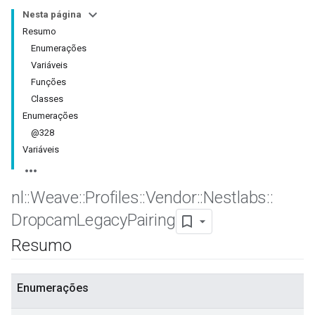
Nesta página
Resumo
Enumerações
Variáveis
Funções
Classes
Enumerações
@328
Variáveis
nl
::
Weave
::
Profiles
::
Vendor
::
Nestlabs
::
Dropcam
Legacy
Pairing
Resumo
Enumerações