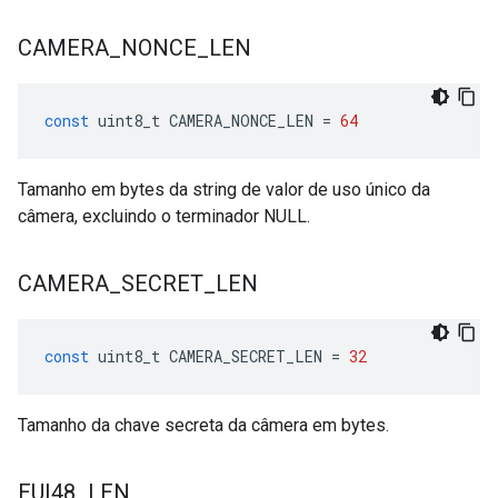
CAMERA
_
NONCE
_
LEN
const
uint8_t
CAMERA_NONCE_LEN
=
64
Tamanho em bytes da string de valor de uso único da
câmera, excluindo o terminador NULL.
CAMERA
_
SECRET
_
LEN
const
uint8_t
CAMERA_SECRET_LEN
=
32
Tamanho da chave secreta da câmera em bytes.
EUI48
_
LEN