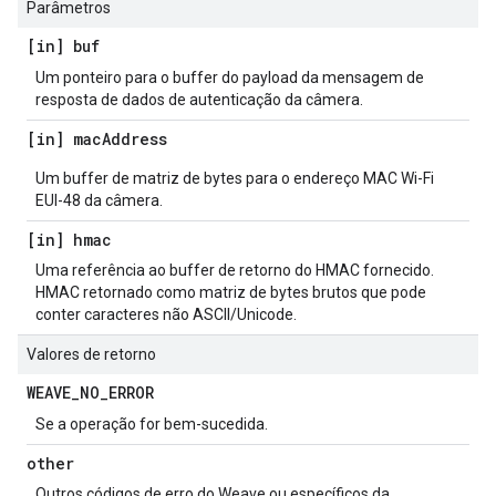
Parâmetros
[in] buf
Um ponteiro para o buffer do payload da mensagem de
resposta de dados de autenticação da câmera.
[in] mac
Address
Um buffer de matriz de bytes para o endereço MAC Wi-Fi
EUI-48 da câmera.
[in] hmac
Uma referência ao buffer de retorno do HMAC fornecido.
HMAC retornado como matriz de bytes brutos que pode
conter caracteres não ASCII/Unicode.
Valores de retorno
WEAVE
_
NO
_
ERROR
Se a operação for bem-sucedida.
other
Outros códigos de erro do Weave ou específicos da