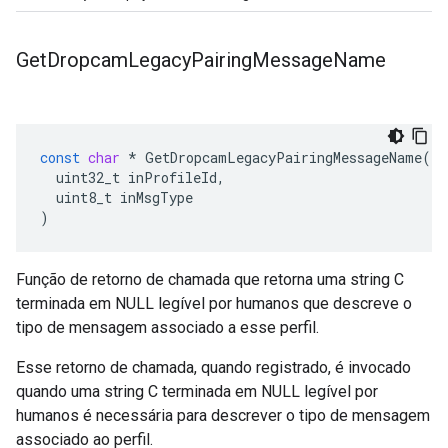
Get
Dropcam
Legacy
Pairing
Message
Name
const
char
*
GetDropcamLegacyPairingMessageName
(
uint32_t
inProfileId
,
uint8_t
inMsgType
)
Função de retorno de chamada que retorna uma string C
terminada em NULL legível por humanos que descreve o
tipo de mensagem associado a esse perfil.
Esse retorno de chamada, quando registrado, é invocado
quando uma string C terminada em NULL legível por
humanos é necessária para descrever o tipo de mensagem
associado ao perfil.