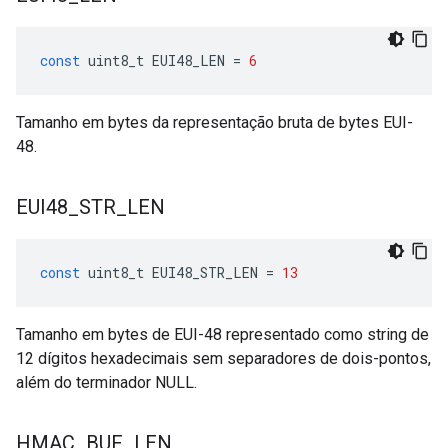
const
uint8_t
EUI48_LEN
=
6
Tamanho em bytes da representação bruta de bytes EUI-
48.
EUI48
_
STR
_
LEN
const
uint8_t
EUI48_STR_LEN
=
13
Tamanho em bytes de EUI-48 representado como string de
12 dígitos hexadecimais sem separadores de dois-pontos,
além do terminador NULL.
HMAC
_
BUF
_
LEN