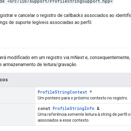
de <src/lib/support/ProfileStringSupport.hpp>
gistrar e cancelar o registro de callbacks associados ao identifi
rings de suporte legíveis associadas ao perfil.
erá modificado em um registro via mNext e, consequentemente,
de armazenamento de leitura/gravação.
icos
ProfileStringContext
*
Um ponteiro para o próximo contexto no registro.
const
ProfileStringInfo
&
Uma referência somente leitura à string de perfil 
associados a esse contexto.