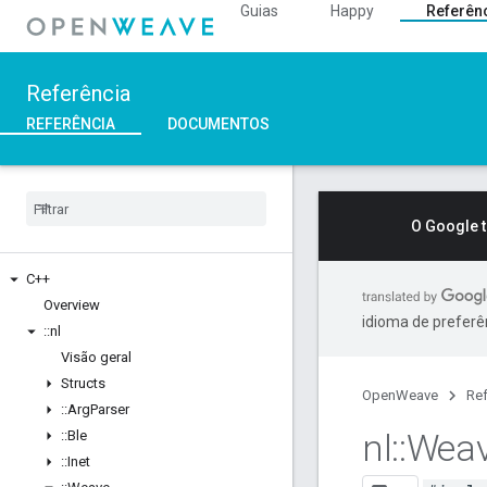
Guias
Happy
Referên
Referência
REFERÊNCIA
DOCUMENTOS
O Google 
C++
Overview
idioma de preferê
::
nl
Visão geral
Structs
OpenWeave
Ref
::
Arg
Parser
nl
::
Wea
::
Ble
::
Inet