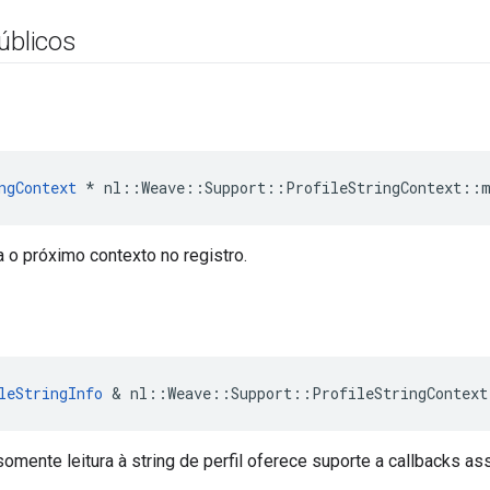
úblicos
ngContext
 * nl::Weave::Support::ProfileStringContext::
 o próximo contexto no registro.
leStringInfo
&
nl
::
Weave
::
Support
::
ProfileStringContext
omente leitura à string de perfil oferece suporte a callbacks a