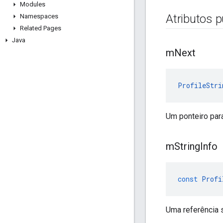
Modules
Atributos p
Namespaces
Related Pages
Java
m
Next
ProfileStri
Um ponteiro para
m
String
Info
const
Profi
Uma referência s