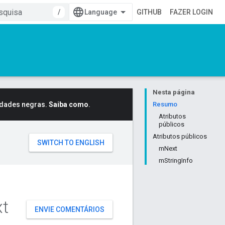
/
GITHUB
FAZER LOGIN
Nesta página
idades negras.
Saiba como
.
Resumo
Atributos
públicos
Atributos públicos
mNext
mStringInfo
t
ENVIE COMENTÁRIOS