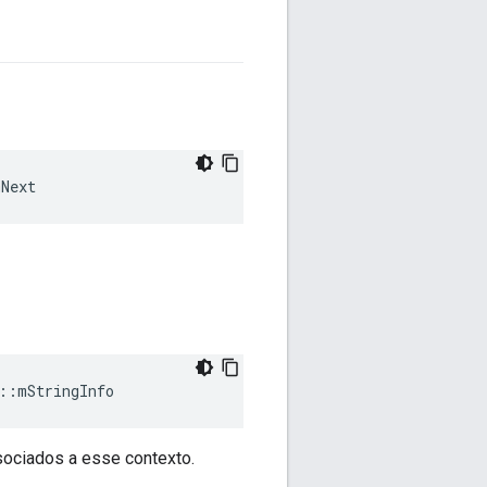
mNext
::
mStringInfo
ssociados a esse contexto.