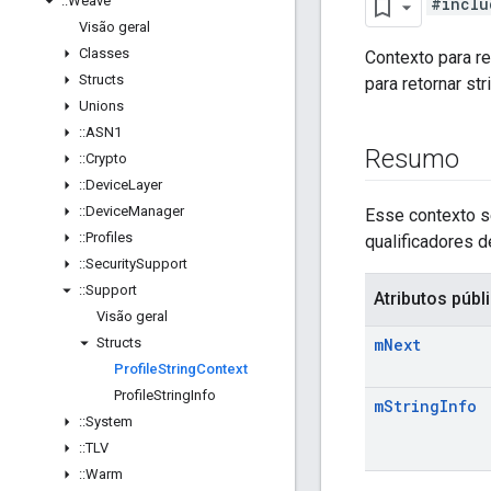
::
Weave
#inclu
Visão geral
Classes
Contexto para re
Structs
para retornar st
Unions
::
ASN1
Resumo
::
Crypto
::
Device
Layer
::
Device
Manager
Esse contexto s
::
Profiles
qualificadores 
::
Security
Support
::
Support
Atributos públ
Visão geral
Structs
m
Next
Profile
String
Context
Profile
String
Info
m
String
Info
::
System
::
TLV
::
Warm