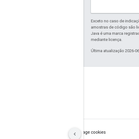
Exceto no caso de indicaç
amostras de código são l
Java é uma marca registra
mediante licença.
Última atualização 2026-0
GitHub
OpenWeave
Happy
OpenThread
Termos de Serviço
Privacidade
Manage cookies