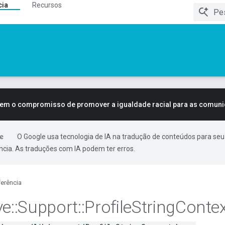
cia
Recursos
tem o compromisso de promover a igualdade racial para as comun
O Google usa tecnologia de IA na tradução de conteúdos para seu
ncia. As traduções com IA podem ter erros.
erência
ve
::
Support
::
Profile
String
Contex