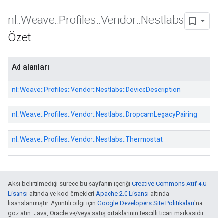
nl
::
Weave
::
Profiles
::
Vendor
::
Nestlabs
Özet
Ad alanları
nl::
Weave::
Profiles::
Vendor::
Nestlabs::
DeviceDescription
nl::
Weave::
Profiles::
Vendor::
Nestlabs::
DropcamLegacyPairing
nl::
Weave::
Profiles::
Vendor::
Nestlabs::
Thermostat
Aksi belirtilmediği sürece bu sayfanın içeriği
Creative Commons Atıf 4.0
Lisansı
altında ve kod örnekleri
Apache 2.0 Lisansı
altında
lisanslanmıştır. Ayrıntılı bilgi için
Google Developers Site Politikaları
'na
göz atın. Java, Oracle ve/veya satış ortaklarının tescilli ticari markasıdır.