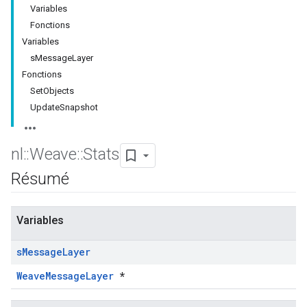
Variables
Fonctions
Variables
sMessageLayer
Fonctions
SetObjects
UpdateSnapshot
nl
::
Weave
::
Stats
Résumé
Variables
s
Message
Layer
WeaveMessageLayer
*