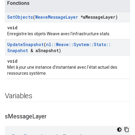
Fonctions
Set
Objects
(
Weave
Message
Layer
*a
Message
Layer)
void
Enregistre les objets Weave avec l'infrastructure stats.
Update
Snapshot
(
nl
::
Weave
::
System
::
Stats
::
Snapshot
& a
Snapshot)
void
Met à jour une instance d'instantané avec l'état actuel des
ressources système.
Variables
s
Message
Layer