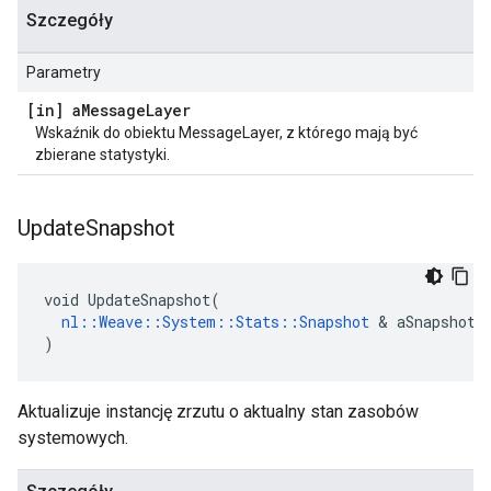
Szczegóły
Parametry
[in] a
Message
Layer
Wskaźnik do obiektu MessageLayer, z którego mają być
zbierane statystyki.
Update
Snapshot
void UpdateSnapshot(

nl::Weave::System::Stats::Snapshot
 & aSnapshot

)
Aktualizuje instancję zrzutu o aktualny stan zasobów
systemowych.