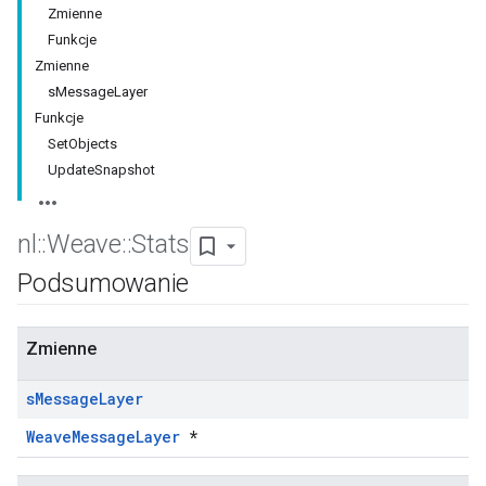
Zmienne
Funkcje
Zmienne
sMessageLayer
Funkcje
SetObjects
UpdateSnapshot
nl
::
Weave
::
Stats
Podsumowanie
Zmienne
s
Message
Layer
WeaveMessageLayer
*