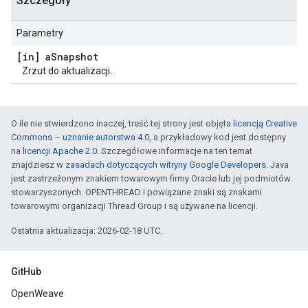
Szczegóły
Parametry
[in] a
Snapshot
Zrzut do aktualizacji.
O ile nie stwierdzono inaczej, treść tej strony jest objęta
licencją Creative
Commons – uznanie autorstwa 4.0
, a przykładowy kod jest dostępny
na
licencji Apache 2.0
. Szczegółowe informacje na ten temat
znajdziesz w
zasadach dotyczących witryny Google Developers
. Java
jest zastrzeżonym znakiem towarowym firmy Oracle lub jej podmiotów
stowarzyszonych. OPENTHREAD i powiązane znaki są znakami
towarowymi organizacji Thread Group i są używane na licencji.
Ostatnia aktualizacja: 2026-02-18 UTC.
GitHub
OpenWeave