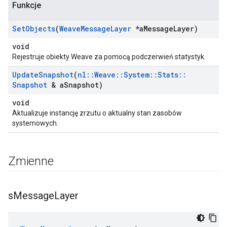
Funkcje
Set
Objects
(
Weave
Message
Layer
*a
Message
Layer)
void
Rejestruje obiekty Weave za pomocą podczerwień statystyk.
Update
Snapshot
(
nl
::
Weave
::
System
::
Stats
::
Snapshot
& a
Snapshot)
void
Aktualizuje instancję zrzutu o aktualny stan zasobów
systemowych.
Zmienne
s
Message
Layer