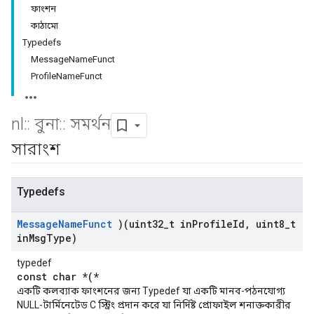
ফাংশন
কাঠামো
Typedefs
MessageNameFunct
ProfileNameFunct
nl
::
বুনা
::
সমর্থন
সারাংশ
Typedefs
Message
Name
Funct
)(uint32
_
t in
Profile
Id
,
uint8
_
t
in
Msg
Type)
typedef
const char *(*
একটি কলব্যাক ফাংশনের জন্য Typedef যা একটি মানব-পঠনযোগ্য
NULL-টার্মিনেটেড C স্ট্রিং প্রদান করে যা নির্দিষ্ট প্রোফাইল শনাক্তকারীর