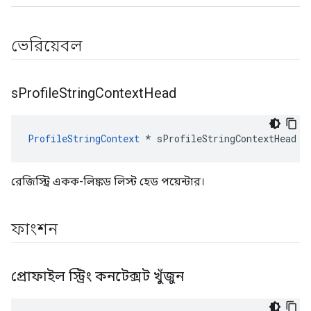
ভেরিয়েবল
s
Profile
String
Context
Head
ProfileStringContext
 * sProfileStringContextHead
রেজিস্ট্রি একক-লিঙ্কড লিস্ট হেড পয়েন্টার।
ফাংশন
প্রোফাইল স্ট্রিং কনটেক্সট খুঁজুন