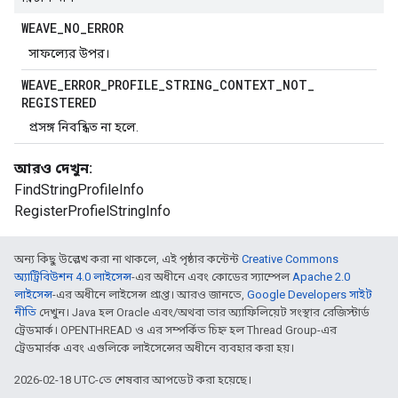
WEAVE
_
NO
_
ERROR
সাফল্যের উপর।
WEAVE
_
ERROR
_
PROFILE
_
STRING
_
CONTEXT
_
NOT
_
REGISTERED
প্রসঙ্গ নিবন্ধিত না হলে.
আরও দেখুন:
FindStringProfileInfo
RegisterProfielStringInfo
অন্য কিছু উল্লেখ করা না থাকলে, এই পৃষ্ঠার কন্টেন্ট
Creative Commons
অ্যাট্রিবিউশন 4.0 লাইসেন্স
-এর অধীনে এবং কোডের স্যাম্পেল
Apache 2.0
লাইসেন্স
-এর অধীনে লাইসেন্স প্রাপ্ত। আরও জানতে,
Google Developers সাইট
নীতি
দেখুন। Java হল Oracle এবং/অথবা তার অ্যাফিলিয়েট সংস্থার রেজিস্টার্ড
ট্রেডমার্ক। OPENTHREAD ও এর সম্পর্কিত চিহ্ন হল Thread Group-এর
ট্রেডমার্রক এবং এগুলিকে লাইসেন্সের অধীনে ব্যবহার করা হয়।
2026-02-18 UTC-তে শেষবার আপডেট করা হয়েছে।