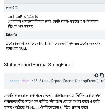
পরামিতি
[in] in
Profile
Id
প্রোফাইল শনাক্তকারী যার জন্য একটি মানব-পাঠযোগ্য বর্ণনামূলক
স্ট্রিং চাওয়া হয়েছে৷
রিটার্নস
একটি মিল পাওয়া গেলে NULL-টার্মিনেটেড C স্ট্রিং-এর একটি পয়েন্টার;
অন্যথায়, NULL.
Status
Report
Format
String
Funct
const
char
*
(
*
StatusReportFormatStringFunct
)(
uint
একটি কলব্যাক ফাংশনের জন্য টাইপডেফ যা নির্দিষ্ট প্রোফাইল
শনাক্তকারীর সাথে সম্পর্কিত স্ট্যাটাস কোড বর্ণনা করে একটি
মানব-পাঠযোগ্য NULL-টার্মিনেটেড C স্ট্রিং প্রদান করে।