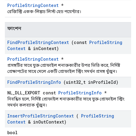
ProfileStringContext
*
রেজিস্ট্রি একক-লিঙ্কড লিস্ট হেড পয়েন্টার।
ফাংশন
Find
Profile
String
Context
(const
Profile
String
Context
& in
Context)
ProfileStringContext
*
প্রসঙ্গটির সাথে যুক্ত প্রোফাইল শনাক্তকারীর উপর ভিত্তি করে, নির্দিষ্ট
প্রেক্ষাপটের সাথে মেলে একটি প্রোফাইল স্ট্রিং সমর্থন প্রসঙ্গ খুঁজুন।
Find
Profile
String
Info
(uint32
_
t in
Profile
Id)
NL_DLL_EXPORT const
ProfileStringInfo
*
নিবন্ধিত হলে, নির্দিষ্ট প্রোফাইল শনাক্তকারীর সাথে যুক্ত প্রোফাইল স্ট্রিং
সমর্থন কলব্যাক খুঁজুন।
Insert
Profile
String
Context
(
Profile
String
Context
& in
Out
Context)
bool