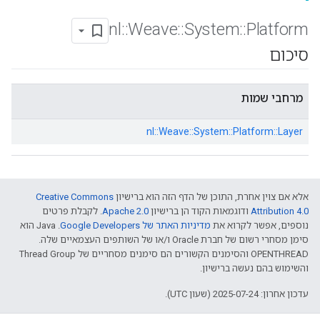
nl
::
Weave
::
System
::
Platform
סיכום
מרחבי שמות
nl::
Weave::
System::
Platform::
Layer
אלא אם צוין אחרת, התוכן של הדף הזה הוא ברישיון
Creative Commons
Attribution 4.0‏
ודוגמאות הקוד הן ברישיון
Apache 2.0‏
. לקבלת פרטים
נוספים, אפשר לקרוא את
מדיניות האתר של Google Developers‏
.‏ Java הוא
סימן מסחרי רשום של חברת Oracle ו/או של השותפים העצמאיים שלה.
‫OPENTHREAD והסימנים הקשורים הם סימנים מסחריים של Thread Group
והשימוש בהם נעשה ברישיון.
עדכון אחרון: 2025-07-24 (שעון UTC).