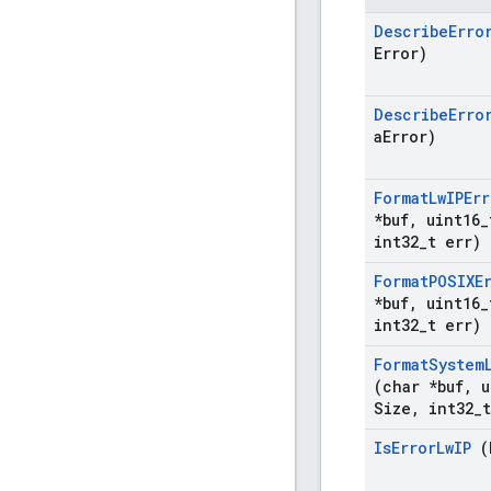
Describe
Erro
Error)
Describe
Erro
a
Error)
Format
Lw
IPErr
*buf
,
uint16
_
int32
_
t err)
Format
POSIXE
*buf
,
uint16
_
int32
_
t err)
Format
System
(char *buf
,
u
Size
,
int32
_
Is
Error
Lw
IP
(