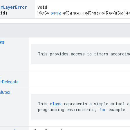
em
Layer
Error
void
id)
সিস্টেম
লেয়ার
ত্রুটির জন্য একটি পাঠ্য ত্রুটি ফর্ম্যাটার ন
স্তর
This provides access to timers accordin
:
rDelegate
: Mutex
This
class
represents
a
simple
mutual
e
programming
environments
,
for
example
,