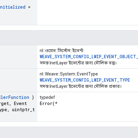
Initialized
=
nl::ওয়েভ::সিস্টেম::ইভেন্ট
WEAVE_SYSTEM_CONFIG_LWIP_EVENT_OBJECT
সমস্ত InetLayer ইভেন্টের জন্য মৌলিক বস্তু।
nl::Weave::System::EventType
WEAVE_SYSTEM_CONFIG_LWIP_EVENT_TYPE
সমস্ত InetLayer ইভেন্টের জন্য মৌলিক প্রকার।
dler
Function
)
typedef
rget
,
Event
Error(*
ype
,
uintptr
_
t