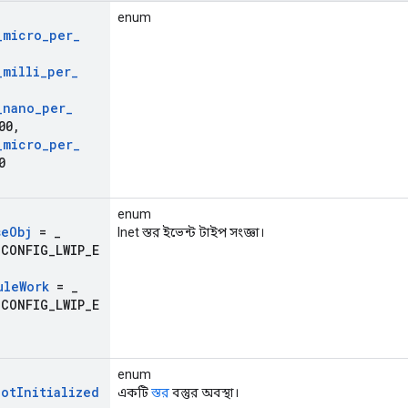
enum
_
micro
_
per
_
_
milli
_
per
_
_
nano
_
per
_
00
,
_
micro
_
per
_
0
enum
se
Obj
=
_
Inet স্তর ইভেন্ট টাইপ সংজ্ঞা।
_CONFIG_LWIP_E
ule
Work
=
_
_CONFIG_LWIP_E
enum
Not
Initialized
একটি
স্তর
বস্তুর অবস্থা।