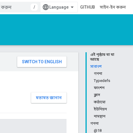
/
GITHUB
সাইন-ইন করুন
এই পৃষ্ঠায় যা যা
আছে
সারাংশ
গণনা
Typedefs
ফাংশন
ক্লাস
মতামত জানান
কাঠামো
ইউনিয়ন
নামস্থান
গণনা
@18