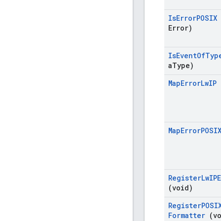
Is
Error
POSIX
Error)
Is
Event
Of
Typ
a
Type)
Map
Error
Lw
IP
Map
Error
POSI
Register
Lw
IP
(void)
Register
POSI
Formatter
(vo