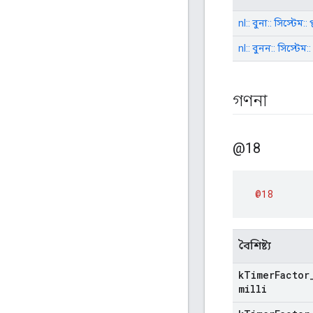
nl:: বুনা:: সিস্টেম:: প
nl:: বুনন:: সিস্টেম:
গণনা
@18
@18
বৈশিষ্ট্য
k
Timer
Factor
milli