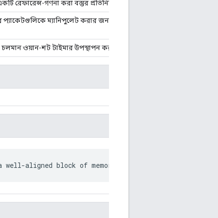
কটি রেফারেন্স-গণনা করা বস্তুর প্রতিনিধিত্ব করে
বস্তু
র প্যাকেটগুলিকে ম্যানিপুলেট করার জন্য ব্যবহৃত হয়, সাধারণত ব্লুটুথ বা ইন্ট
টি চলমান ওয়ান-শট টাইমার উপস্থাপন করতে ব্যবহৃত হয়।
a well-aligned block of memory.