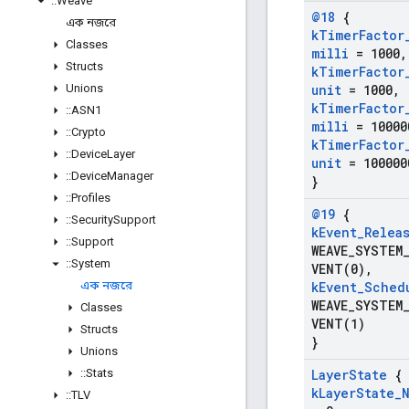
::
Weave
@18
{
এক নজরে
k
Timer
Factor
Classes
milli
= 1000
,
Structs
k
Timer
Factor
Unions
unit
= 1000
,
k
Timer
Factor
::
ASN1
milli
= 10000
::
Crypto
k
Timer
Factor
::
Device
Layer
unit
= 100000
::
Device
Manager
}
::
Profiles
@19
{
::
Security
Support
k
Event
_
Relea
::
Support
WEAVE_SYSTEM
::
System
VENT(
0)
,
এক নজরে
k
Event
_
Sched
WEAVE_SYSTEM
Classes
VENT(
1)
Structs
}
Unions
::
Stats
Layer
State
{
k
Layer
State
_
::
TLV