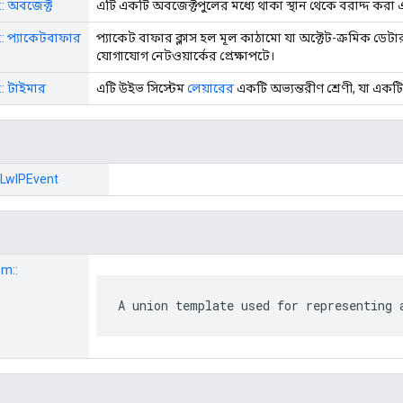
ম:: অবজেক্ট
এটি একটি অবজেক্টপুলের মধ্যে থাকা স্থান থেকে বরাদ্দ করা এ
ম:: প্যাকেটবাফার
প্যাকেট বাফার ক্লাস হল মূল কাঠামো যা অক্টেট-ক্রমিক ডেটা
যোগাযোগ নেটওয়ার্কের প্রেক্ষাপটে।
ম:: টাইমার
এটি উইভ সিস্টেম
লেয়ারের
একটি অভ্যন্তরীণ শ্রেণী, যা এক
:: LwIPEvent
em::
A union template used for representing 