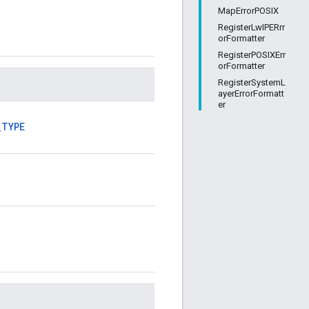
MapErrorPOSIX
RegisterLwIPERrr
orFormatter
RegisterPOSIXErr
orFormatter
RegisterSystemL
ayerErrorFormatt
er
_TYPE