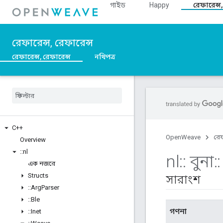
গাইড
Happy
রেফারেন্স,
রেফারেন্স, রেফারেন্স
রেফারেন্স, রেফারেন্স
নথিপত্র
C++
OpenWeave
রেফ
Overview
::
nl
nl
::
বুনা
::
এক নজরে
Structs
সারাংশ
::
Arg
Parser
::
Ble
গণনা
::
Inet