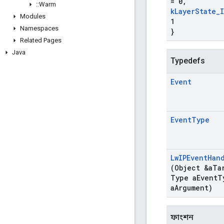
= 0
,
::
Warm
k
Layer
State
_
Modules
1
Namespaces
}
Related Pages
Java
Typedefs
Event
Event
Type
Lw
IPEvent
Han
(Object &a
Ta
Type a
Event
T
a
Argument)
ফাংশন