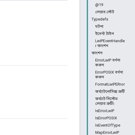
@19
লেয়ার স্টেট
Typedefs
ঘটনা
ইভেন্ট টাইপ
LwIPEventHandle
r ফাংশন
ফাংশন
ErrorLwIP বর্ণনা
করুন
ErrorPOSIX বর্ণনা
করুন
FormatLwIPERror
ফর্ম্যাটপোসিক্স ত্রুটি
ফর্ম্যাট সিস্টেম
লেয়ার ত্রুটি৷
IsErrorLwIP
IsErrorPOSIX
IsEventOfType
MapErrorLwIP