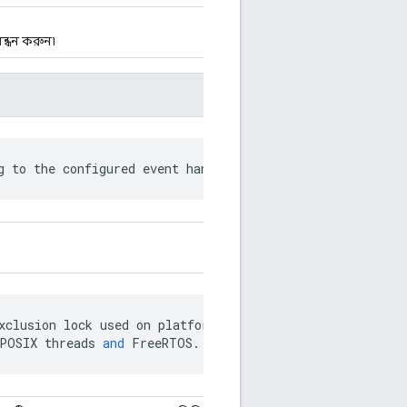
িবন্ধন করুন৷
g to the configured event handling model.
xclusion
lock
used
on
platforms
with
preemptively
schedu
POSIX
threads
and
FreeRTOS
.