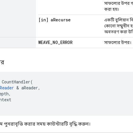
সাফল্যের উপর গ
করা হয়।
[in] a
Recurse
একটি বুলিয়ান নির
কোনো সম্মুখীন হ
অবতরণ করা উচ
WEAVE
_
NO
_
ERROR
সাফল্যের উপর।
লার
CountHandler
(
Reader
&
aReader
,
epth
,
ntext
 পুনরাবৃত্তি করার সময় কাউন্টারটি বৃদ্ধি করুন।