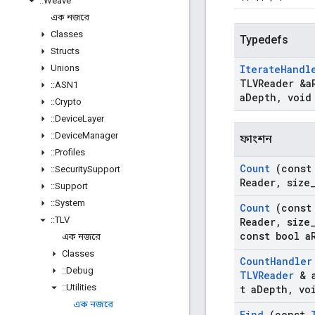
::
Weave
এক নজরে
Classes
Typedefs
Structs
Unions
Iterate
Handl
TLVReader &a
::
ASN1
a
Depth
,
void
::
Crypto
::
Device
Layer
::
Device
Manager
ফাংশন
::
Profiles
Count
(cons
::
Security
Support
Reader
,
size
::
Support
::
System
Count
(cons
::
TLV
Reader
,
size
const bool a
এক নজরে
Classes
Count
Handler
::
Debug
TLVReader
& 
::
Utilities
t a
Depth
,
voi
এক নজরে
Find
(const