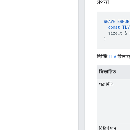
গণনা
WEAVE_ERROR
const
TLV
size_t
&
)
নির্দিষ্ট
TLV
রিডারে
বিস্তারিত
পরামিতি
রিটার্ন মান