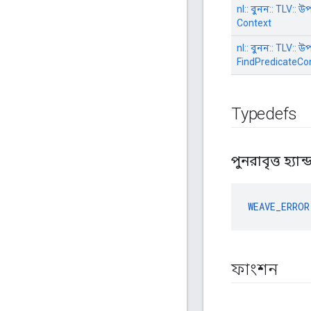
nl:: বুনন:: TLV:: 
Context
nl:: বুনন:: TLV:: 
FindPredicateCo
Typedefs
পুনরাবৃত্ত হ্যা
WEAVE_ERROR
ফাংশন