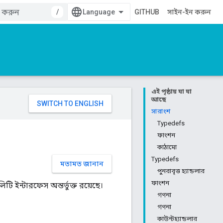
/
GITHUB
সাইন-ইন করুন
এই পৃষ্ঠায় যা যা
আছে
সারাংশ
Typedefs
ফাংশন
কাঠামো
Typedefs
মতামত জানান
পুনরাবৃত্ত হ্যান্ডলার
ফাংশন
 ইন্টারফেস অন্তর্ভুক্ত রয়েছে।
গণনা
গণনা
কাউন্টহ্যান্ডলার