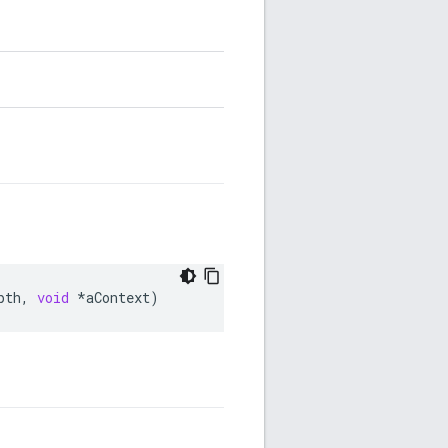
pth
,
void
*
aContext
)