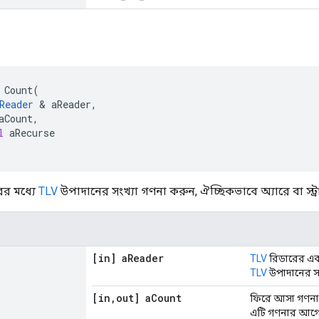
Count
(
Reader
&
aReader
,
aCount
,
l
aRecurse
র মধ্যে
TLV
উপাদানের সংখ্যা গণনা করুন, ঐচ্ছিকভাবে অ্যারে বা স্ট
[in] a
Reader
TLV
রিডারের একট
TLV
উপাদানের সং
[in
,
out] a
Count
ফিরে আসা গণনার
এটি গণনার আগে শ