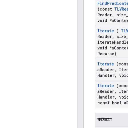
Find
Predicat
(const
TLVRe
Reader
,
size
void *a
Conte
Iterate
(
TL
Reader
,
size
Iterate
Handl
void *a
Conte
Recurse)
Iterate
(con
a
Reader
,
Iter
Handler
,
void
Iterate
(con
a
Reader
,
Iter
Handler
,
void
const bool a
কাঠামো