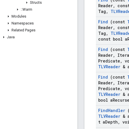
Structs
Reader
,
const
::
Warm
Tag
,
TLVRead
Modules
Find
(const
Namespaces
Reader
,
const
Related Pages
Tag
,
TLVRead
Java
const bool a
Find
(const
Reader
,
Itera
Predicate
,
vo
TLVReader
& 
Find
(const
Reader
,
Itera
Predicate
,
vo
TLVReader
& 
bool a
Recurs
Find
Handler
(
TLVReader
& 
t a
Depth
,
voi