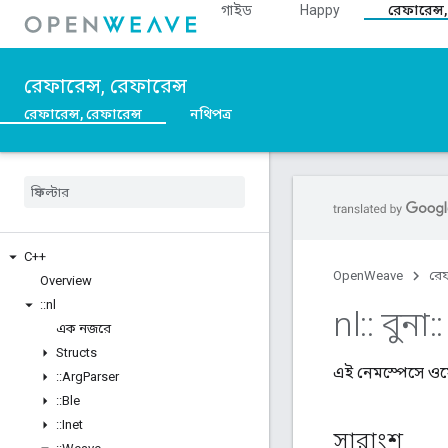
গাইড
Happy
রেফারেন্স,
রেফারেন্স, রেফারেন্স
রেফারেন্স, রেফারেন্স
নথিপত্র
C++
OpenWeave
রেফ
Overview
::
nl
nl
::
বুনা
::
এক নজরে
Structs
এই নেমস্পেসে ও
::
Arg
Parser
::
Ble
::
Inet
সারাংশ