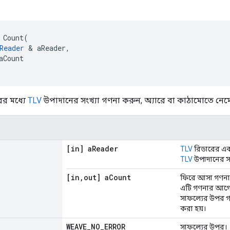
Count
(
Reader
&
aReader
,
aCount
র মধ্যে
TLV
উপাদানের সংখ্যা গণনা করুন, অ্যারে বা কাঠামোতে নেম
[in] a
Reader
TLV
রিডারের একট
TLV
উপাদানের সং
[in
,
out] a
Count
ফিরে আসা গণনার
এটি গণনার আগে শ
সাফল্যের উপর গ
করা হয়।
WEAVE
_
NO
_
ERROR
সাফল্যের উপর।