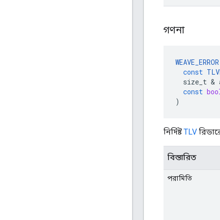
গণনা
WEAVE_ERROR
const
TLV
size_t
&
const
boo
)
নির্দিষ্ট
TLV
রিডারে
বিস্তারিত
পরামিতি