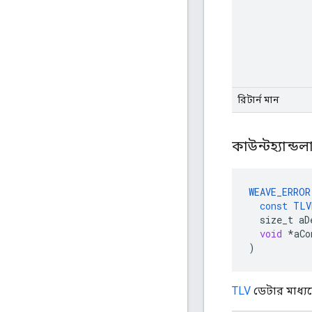
রিটার্ন মান
কাউন্টহ্যান্ড
WEAVE_ERROR
const
TLV
size_t
aD
void
*
aCo
)
TLV
ডেটার মাধ্যমে