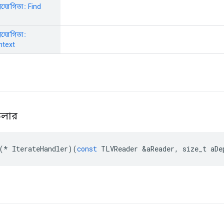
উপযোগিতা:: Find
উপযোগিতা::
ntext
ন্ডলার
(
*
IterateHandler
)(
const
TLVReader
&
aReader
,
size_t
aDe