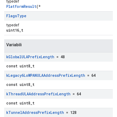
typedef
PlatformResult
(*
Flags
Type
typedef
uint16_t
Variabili
k
Global
ULAPrefix
Length
= 48
const uint8_t
k
Legacy6Lo
WPANULAAddress
Prefix
Length
= 64
const uint8_t
k
Thread
ULAAddress
Prefix
Length
= 64
const uint8_t
k
Tunnel
Address
Prefix
Length
= 128