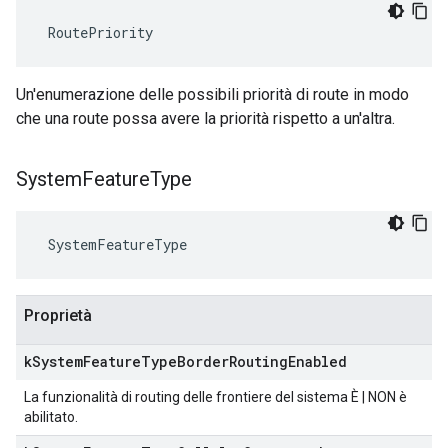
 RoutePriority
Un'enumerazione delle possibili priorità di route in modo
che una route possa avere la priorità rispetto a un'altra.
System
Feature
Type
 SystemFeatureType
Proprietà
k
System
Feature
Type
Border
Routing
Enabled
La funzionalità di routing delle frontiere del sistema È | NON è
abilitato.