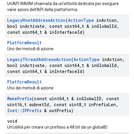
Un'API WARM chiamata da un'attività dedicata per eseguire
varie azioni dell'API della piattaforma.
Legacy
Host
Address
Action
(
Action
Type
in
Action
,
bool in
Activate
,
const uint64
_
t & in
Global
Id
,
const uint64
_
t & in
Interface
Id)
PlatformResult
Uno dei metodi di azione.
Legacy
Thread
Address
Action
(
Action
Type
in
Action
,
bool in
Activate
,
const uint64
_
t & in
Global
Id
,
const uint64
_
t & in
Interface
Id)
PlatformResult
Uno dei metodi di azione.
Make
Prefix
(const uint64
_
t & in
Global
ID
,
const
uint16
_
t subnet
Id
,
const uint8
_
t in
Prefix
Len
,
Inet
::
IPPrefix
& out
Prefix)
void
Un'utilità per creare un prefisso a 48 bit da un globalID.