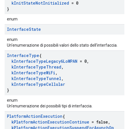
k
Init
State
Not
Initialized
= 0
}
enum
Interface
State
enum
Un'enumerazione di possibili valori dello stato dell'interfaccia.
Interface
Type
{
k
Interface
Type
Legacy6Lo
WPAN
= 0
,
k
Interface
Type
Thread
,
k
Interface
Type
Wi
Fi
,
k
Interface
Type
Tunnel
,
k
Interface
Type
Cellular
}
enum
Un'enumerazione dei possibili tipi di interfaccia.
Platform
Action
Execution
{
k
Platform
Action
Execution
Continue
= false
,
k
Platform
Action
Execution
Suspend
For
Asynch
Op