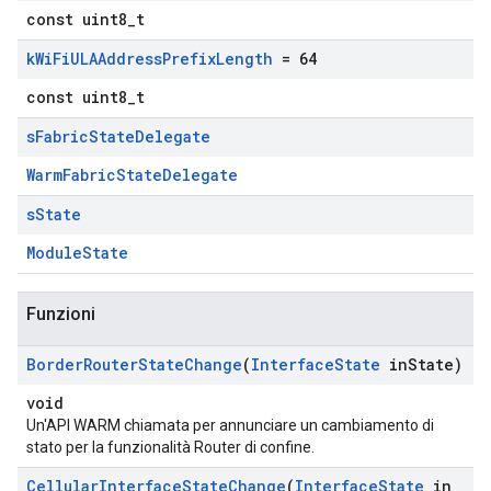
const uint8_t
k
Wi
Fi
ULAAddress
Prefix
Length
= 64
const uint8_t
s
Fabric
State
Delegate
WarmFabricStateDelegate
s
State
ModuleState
Funzioni
Border
Router
State
Change
(
Interface
State
in
State)
void
Un'API WARM chiamata per annunciare un cambiamento di
stato per la funzionalità Router di confine.
Cellular
Interface
State
Change
(
Interface
State
in