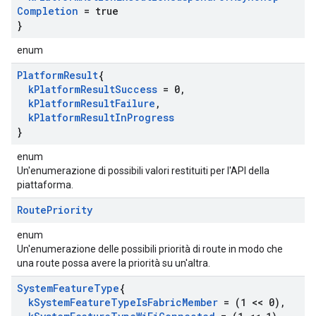
Completion
= true
}
enum
Platform
Result
{
k
Platform
Result
Success
= 0
,
k
Platform
Result
Failure
,
k
Platform
Result
In
Progress
}
enum
Un'enumerazione di possibili valori restituiti per l'API della
piattaforma.
Route
Priority
enum
Un'enumerazione delle possibili priorità di route in modo che
una route possa avere la priorità su un'altra.
System
Feature
Type
{
k
System
Feature
Type
Is
Fabric
Member
= (1 << 0)
,