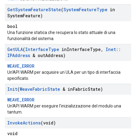
Get
System
Feature
State
(
System
Feature
Type
in
System
Feature)
bool
Una funzione statica che recupera lo stato attuale di una
funzionalità del sistema.
Get
ULA
(
Interface
Type
in
Interface
Type
,
Inet
::
IPAddress
& out
Address)
WEAVE_ERROR
Un'API WARM per acquisire un ULA per un tipo di interfaccia
specificato.
Init
(
Weave
Fabric
State
& in
Fabric
State)
WEAVE_ERROR
Un'API WARM per eseguire l'inizializzazione del modulo una
tantum.
Invoke
Actions
(void)
void