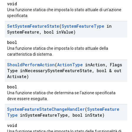
void
Una funzione statica che imposta lo stato attuale di un'azione
specificata.
Set
System
Feature
State
(
System
Feature
Type
in
System
Feature
,
bool in
Value)
bool
Una funzione statica che imposta lo stato attuale della
caratteristica di sistema.
Should
Perform
Action
(
Action
Type
in
Action
,
Flags
Type in
Necessary
System
Feature
State
,
bool & out
Activate)
bool
Una funzione statica che determina se l'azione specificata
deve essere eseguita.
System
Feature
State
Change
Handler
(
System
Feature
Type
in
System
Feature
Type
,
bool in
State)
void
Una funzione statica che imposta lo stato delle funzionalità di