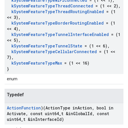
k
System
Feature
Type
Wi
Fi
Connected
= (1 << 1)
,
k
System
Feature
Type
Thread
Connected
= (1 << 2)
,
k
System
Feature
Type
Thread
Routing
Enabled
= (1
<< 3)
,
k
System
Feature
Type
Border
Routing
Enabled
= (1
<< 4)
,
k
System
Feature
Type
Tunnel
Interface
Enabled
= (1
<< 5)
,
k
System
Feature
Type
Tunnel
State
= (1 << 6)
,
k
System
Feature
Type
Cellular
Connected
= (1 <<
7)
,
k
System
Feature
Type
Max
= (1 << 16)
}
enum
Typedef
Action
Function
)(Action
Type in
Action
,
bool in
Activate
,
const uint64
_
t &in
Global
Id
,
const
uint64
_
t &in
Interface
Id)