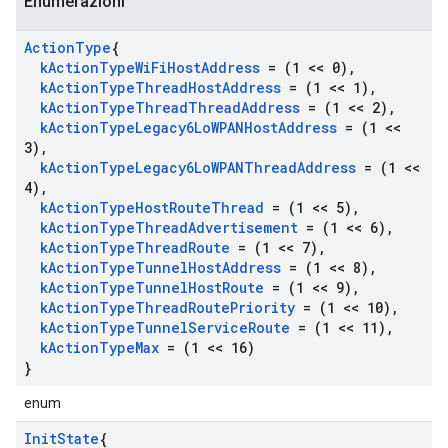
Enumerazioni
Action
Type
{
k
Action
Type
Wi
Fi
Host
Address
= (1 << 0)
,
k
Action
Type
Thread
Host
Address
= (1 << 1)
,
k
Action
Type
Thread
Thread
Address
= (1 << 2)
,
k
Action
Type
Legacy6Lo
WPANHost
Address
= (1 <<
3)
,
k
Action
Type
Legacy6Lo
WPANThread
Address
= (1 <<
4)
,
k
Action
Type
Host
Route
Thread
= (1 << 5)
,
k
Action
Type
Thread
Advertisement
= (1 << 6)
,
k
Action
Type
Thread
Route
= (1 << 7)
,
k
Action
Type
Tunnel
Host
Address
= (1 << 8)
,
k
Action
Type
Tunnel
Host
Route
= (1 << 9)
,
k
Action
Type
Thread
Route
Priority
= (1 << 10)
,
k
Action
Type
Tunnel
Service
Route
= (1 << 11)
,
k
Action
Type
Max
= (1 << 16)
}
enum
Init
State
{