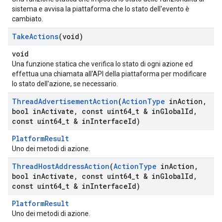
sistema e avvisa la piattaforma che lo stato dell'evento è
cambiato.
Take
Actions
(void)
void
Una funzione statica che verifica lo stato di ogni azione ed
effettua una chiamata all'API della piattaforma per modificare
lo stato dell'azione, se necessario.
Thread
Advertisement
Action
(
Action
Type
in
Action
,
bool in
Activate
,
const uint64
_
t & in
Global
Id
,
const uint64
_
t & in
Interface
Id)
PlatformResult
Uno dei metodi di azione.
Thread
Host
Address
Action
(
Action
Type
in
Action
,
bool in
Activate
,
const uint64
_
t & in
Global
Id
,
const uint64
_
t & in
Interface
Id)
PlatformResult
Uno dei metodi di azione.