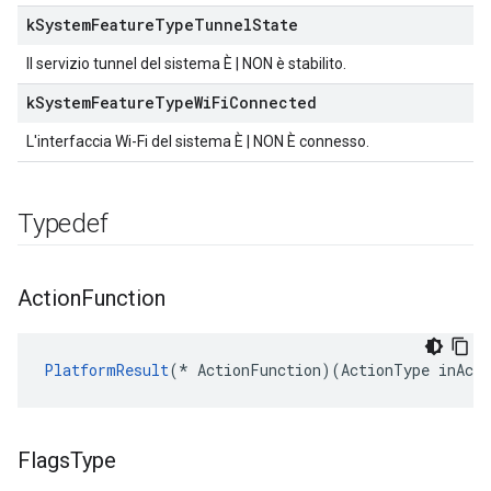
k
System
Feature
Type
Tunnel
State
Il servizio tunnel del sistema È | NON è stabilito.
k
System
Feature
Type
Wi
Fi
Connected
L'interfaccia Wi-Fi del sistema È | NON È connesso.
Typedef
Action
Function
PlatformResult
(
*
ActionFunction
)(
ActionType
inActi
Flags
Type