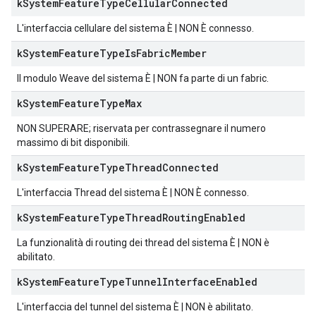
k
System
Feature
Type
Cellular
Connected
L'interfaccia cellulare del sistema È | NON È connesso.
k
System
Feature
Type
Is
Fabric
Member
Il modulo Weave del sistema È | NON fa parte di un fabric.
k
System
Feature
Type
Max
NON SUPERARE; riservata per contrassegnare il numero
massimo di bit disponibili.
k
System
Feature
Type
Thread
Connected
L'interfaccia Thread del sistema È | NON È connesso.
k
System
Feature
Type
Thread
Routing
Enabled
La funzionalità di routing dei thread del sistema È | NON è
abilitato.
k
System
Feature
Type
Tunnel
Interface
Enabled
L'interfaccia del tunnel del sistema È | NON è abilitato.