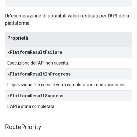
Un'enumerazione di possibili valori restituiti per l'API della
piattaforma.
Proprietà
k
Platform
Result
Failure
Esecuzione dell'API non riuscita.
k
Platform
Result
In
Progress
L'operazione è in corso e verrà completata in modo asincrono.
k
Platform
Result
Success
L'API è stata completata.
Route
Priority