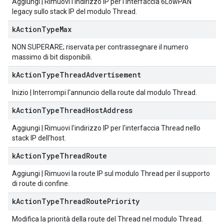
Aggiungi | Rimuovi l'indirizzo IP per l'interfaccia 6LowPAN
legacy sullo stack IP del modulo Thread.
k
Action
Type
Max
NON SUPERARE; riservata per contrassegnare il numero
massimo di bit disponibili.
k
Action
Type
Thread
Advertisement
Inizio | Interrompi l'annuncio della route dal modulo Thread.
k
Action
Type
Thread
Host
Address
Aggiungi | Rimuovi l'indirizzo IP per l'interfaccia Thread nello
stack IP dell'host.
k
Action
Type
Thread
Route
Aggiungi | Rimuovi la route IP sul modulo Thread per il supporto
di route di confine.
k
Action
Type
Thread
Route
Priority
Modifica la priorità della route del Thread nel modulo Thread.