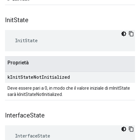
Init
State
 InitState
Proprietà
k
Init
State
Not
Initialized
Deve essere pari a 0, in modo che il valore iniziale di mInitState
sarà kInitStateNotInitialized.
Interface
State
 InterfaceState