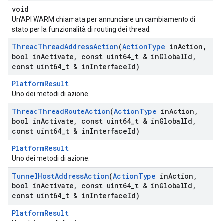
void
Un'API WARM chiamata per annunciare un cambiamento di
stato per la funzionalità di routing dei thread.
Thread
Thread
Address
Action
(
Action
Type
in
Action
,
bool in
Activate
,
const uint64
_
t & in
Global
Id
,
const uint64
_
t & in
Interface
Id)
PlatformResult
Uno dei metodi di azione.
Thread
Thread
Route
Action
(
Action
Type
in
Action
,
bool in
Activate
,
const uint64
_
t & in
Global
Id
,
const uint64
_
t & in
Interface
Id)
PlatformResult
Uno dei metodi di azione.
Tunnel
Host
Address
Action
(
Action
Type
in
Action
,
bool in
Activate
,
const uint64
_
t & in
Global
Id
,
const uint64
_
t & in
Interface
Id)
PlatformResult