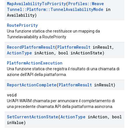
Map
Availability
To
Priority
(
Profiles
::
Weave
Tunnel
::
Platform
::
Tunnel
Availability
Mode
in
Availability)
RoutePriority
Una funzione statica che restituisce un mapping da
Tunnelavailability a RoutePriority.
Record
Platform
Result
(
Platform
Result
in
Result
,
Action
Type
in
Action
,
bool in
Action
State)
PlatformActionExecution
Una funzione statica che registra il risultato di una chiamata di
azione dell'API della piattaforma.
Report
Action
Complete
(
Platform
Result
in
Result)
void
Un'API WARM chiamata per annunciare il completamento di
una precedente chiamata API della piattaforma asincrona.
Set
Current
Action
State
(
Action
Type
in
Action
,
bool
in
Value)