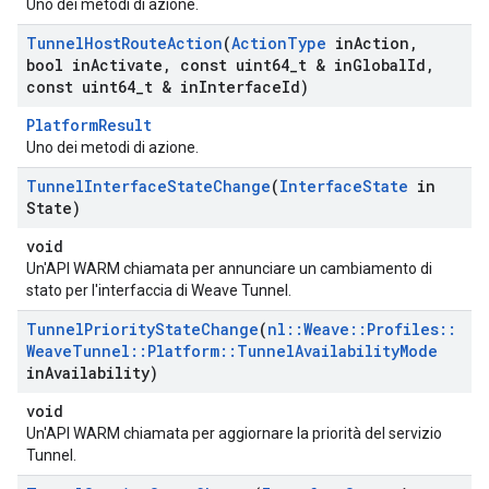
Uno dei metodi di azione.
Tunnel
Host
Route
Action
(
Action
Type
in
Action
,
bool in
Activate
,
const uint64
_
t & in
Global
Id
,
const uint64
_
t & in
Interface
Id)
PlatformResult
Uno dei metodi di azione.
Tunnel
Interface
State
Change
(
Interface
State
in
State)
void
Un'API WARM chiamata per annunciare un cambiamento di
stato per l'interfaccia di Weave Tunnel.
Tunnel
Priority
State
Change
(
nl
::
Weave
::
Profiles
::
Weave
Tunnel
::
Platform
::
Tunnel
Availability
Mode
in
Availability)
void
Un'API WARM chiamata per aggiornare la priorità del servizio
Tunnel.