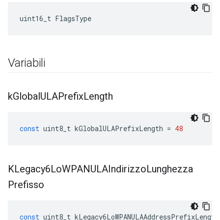
uint16_t FlagsType
Variabili
k
Global
ULAPrefix
Length
const
uint8_t
kGlobalULAPrefixLength
=
48
KLegacy6Lo
WPANULAIndirizzo
Lunghezza
Prefisso
const
uint8_t
kLegacy6LoWPANULAAddressPrefixLength