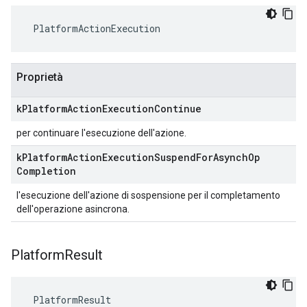
 PlatformActionExecution
Proprietà
k
Platform
Action
Execution
Continue
per continuare l'esecuzione dell'azione.
k
Platform
Action
Execution
Suspend
For
Asynch
Op
Completion
l'esecuzione dell'azione di sospensione per il completamento
dell'operazione asincrona.
Platform
Result
 PlatformResult