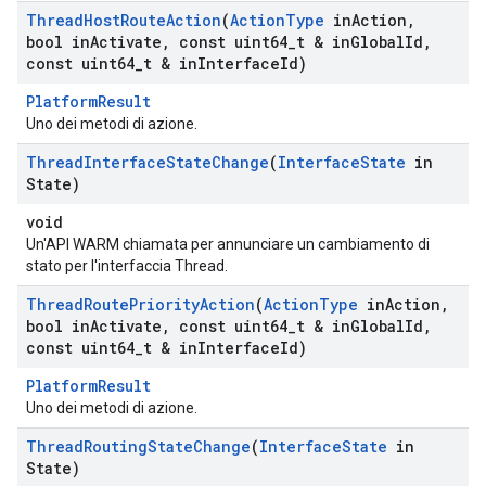
Thread
Host
Route
Action
(
Action
Type
in
Action
,
bool in
Activate
,
const uint64
_
t & in
Global
Id
,
const uint64
_
t & in
Interface
Id)
PlatformResult
Uno dei metodi di azione.
Thread
Interface
State
Change
(
Interface
State
in
State)
void
Un'API WARM chiamata per annunciare un cambiamento di
stato per l'interfaccia Thread.
Thread
Route
Priority
Action
(
Action
Type
in
Action
,
bool in
Activate
,
const uint64
_
t & in
Global
Id
,
const uint64
_
t & in
Interface
Id)
PlatformResult
Uno dei metodi di azione.
Thread
Routing
State
Change
(
Interface
State
in
State)