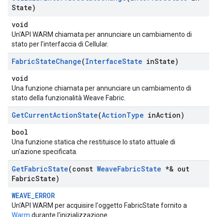
State)
void
Un'API WARM chiamata per annunciare un cambiamento di
stato per l'interfaccia di Cellular.
Fabric
State
Change
(
Interface
State
in
State)
void
Una funzione chiamata per annunciare un cambiamento di
stato della funzionalità Weave Fabric.
Get
Current
Action
State
(
Action
Type
in
Action)
bool
Una funzione statica che restituisce lo stato attuale di
un'azione specificata.
Get
Fabric
State
(const
Weave
Fabric
State
*& out
Fabric
State)
WEAVE_ERROR
Un'API WARM per acquisire l'oggetto FabricState fornito a
Warm
durante l'inizializzazione.