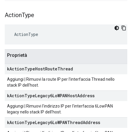
Action
Type
 ActionType
Proprietà
k
Action
Type
Host
Route
Thread
Aggiungi | Rimuovi la route IP per l'interfaccia Thread nello
stack IP dell'host.
k
Action
Type
Legacy6Lo
WPANHost
Address
Aggiungi | Rimuovi l'indirizzo IP per l'interfaccia 6LowPAN
legacy nello stack IP dell'host.
k
Action
Type
Legacy6Lo
WPANThread
Address