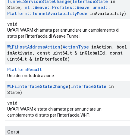
Tunnel
Service
State
Change
(
Interface
State
in
State
,
nl
::
Weave
::
Profiles
::
Weave
Tunnel
::
Platform
::
Tunnel
Availability
Mode
in
Availability)
void
Un'API WARM chiamata per annunciare un cambiamento di
stato per l'interfaccia di Weave Tunnel.
Wi
Fi
Host
Address
Action
(
Action
Type
in
Action
,
bool
in
Activate
,
const uint64
_
t & in
Global
Id
,
const
uint64
_
t & in
Interface
Id)
PlatformResult
Uno dei metodi di azione.
Wi
Fi
Interface
State
Change
(
Interface
State
in
State)
void
Un'API WARM è stata chiamata per annunciare un
cambiamento di stato per l'interfaccia Wi-Fi.
Corsi