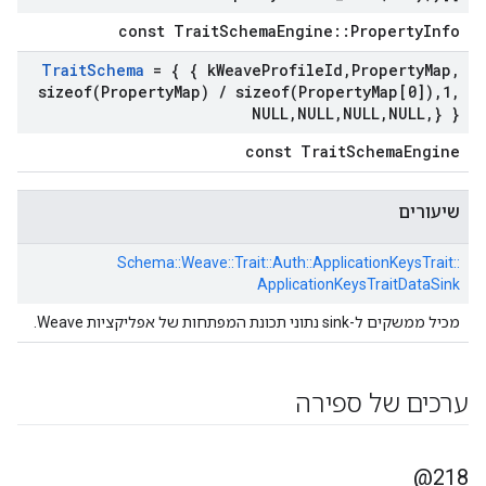
const TraitSchemaEngine::PropertyInfo
Trait
Schema
= { { k
Weave
Profile
Id
,
Property
Map
,
sizeof(
Property
Map)
/
sizeof(
Property
Map[0])
,
1
,
NULL
,
NULL
,
NULL
,
NULL
,
} }
const TraitSchemaEngine
שיעורים
Schema::
Weave::
Trait::
Auth::
ApplicationKeysTrait::
ApplicationKeysTraitDataSink
מכיל ממשקים ל-sink נתוני תכונת המפתחות של אפליקציות Weave.
ערכים של ספירה
218@