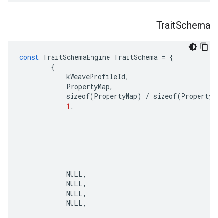
Trait
Schema
const
TraitSchemaEngine
TraitSchema
=
{
{
kWeaveProfileId
,
PropertyMap
,
sizeof
(
PropertyMap
)
/
sizeof
(
PropertyM
1
,
NULL
,
NULL
,
NULL
,
NULL
,