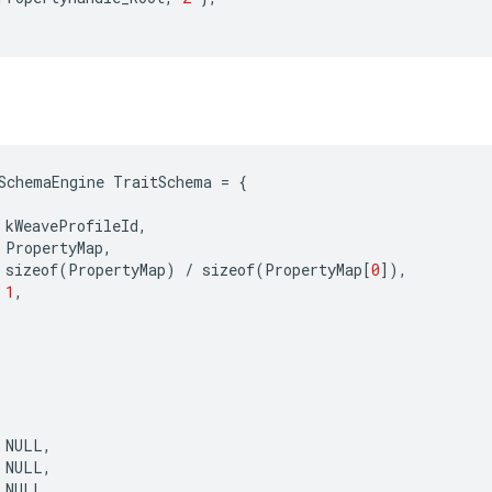
SchemaEngine
TraitSchema
=
{
kWeaveProfileId
,
PropertyMap
,
sizeof
(
PropertyMap
)
/
sizeof
(
PropertyMap
[
0
]),
1
,
NULL
,
NULL
,
NULL
,