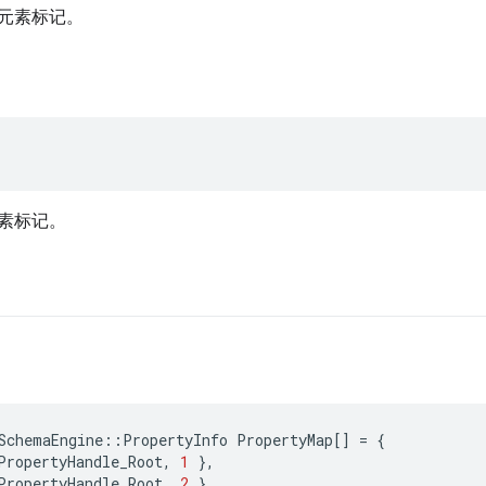
元素标记。
素标记。
p
SchemaEngine
::
PropertyInfo
PropertyMap
[]
=
{
PropertyHandle_Root
,
1
},
PropertyHandle_Root
,
2
},