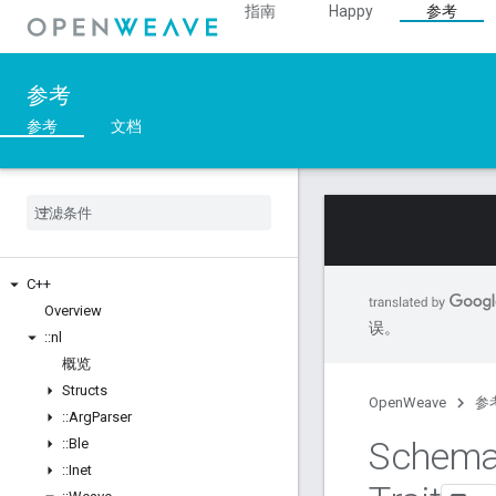
指南
Happy
参考
参考
参考
文档
C++
Overview
误。
::
nl
概览
Structs
OpenWeave
参
::
Arg
Parser
Schem
::
Ble
::
Inet