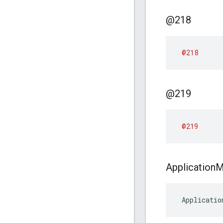
@218
@218
@219
@219
Application
M
 Applicatio