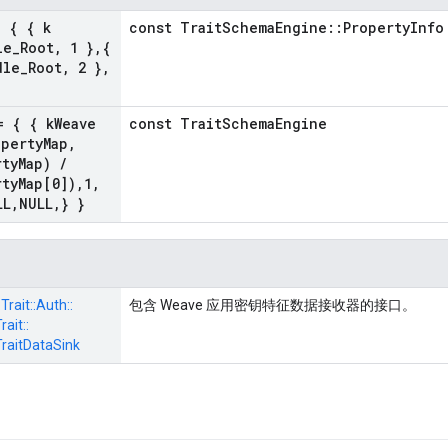
 { { k
const TraitSchemaEngine::PropertyInfo
le
_
Root
,
1 }
,
{
dle
_
Root
,
2 }
,
 { { k
Weave
const TraitSchemaEngine
operty
Map
,
rty
Map)
/
rty
Map[0])
,
1
,
LL
,
NULL
,
} }
:
Trait::
Auth::
包含 Weave 应用密钥特征数据接收器的接口。
ait::
raitDataSink