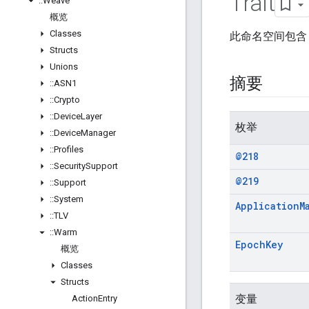
Trait
::
Weave
概览
Classes
此命名空间包含 W
Structs
Unions
摘要
::
ASN1
::
Crypto
::
Device
Layer
枚举
::
Device
Manager
::
Profiles
@218
::
Security
Support
@219
::
Support
::
System
Application
M
::
TLV
::
Warm
Epoch
Key
概览
Classes
Structs
变量
Action
Entry