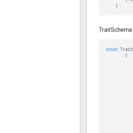
}
Trait
Schema
const
Trait
{