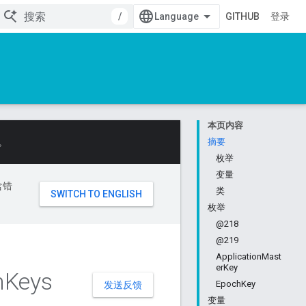
/
GITHUB
登录
本页内容
。
摘要
枚举
变量
含错
类
枚举
@218
@219
ApplicationMast
erKey
n
Keys
EpochKey
发送反馈
变量