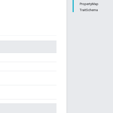
PropertyMap
TraitSchema