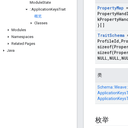
Module
State
Property
Map
=
::
Application
Keys
Trait
Property
Hand
概览
k
Property
Han
Classes
}[]
Modules
Trait
Schema
=
Namespaces
Profile
Id
,
Pr
Related Pages
sizeof(
Prope
Java
sizeof(
Prope
NULL
,
NULL
,
NU
类
Schema::
Weave:
ApplicationKeysTr
ApplicationKeysT
枚举