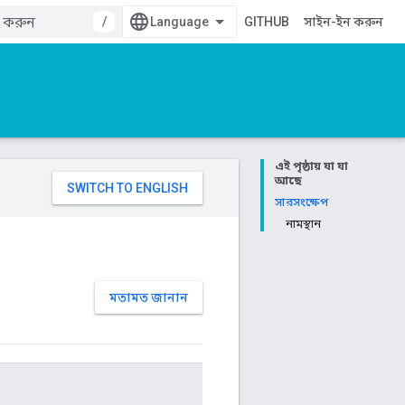
/
GITHUB
সাইন-ইন করুন
এই পৃষ্ঠায় যা যা
আছে
সারসংক্ষেপ
নামস্থান
মতামত জানান