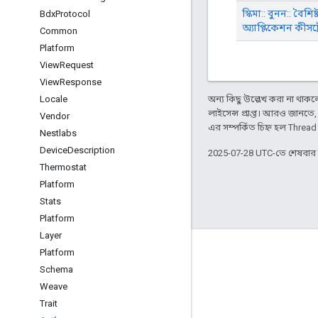
স্কিমা:: বুনন:: বৈশিষ্ট
Bdx
Protocol
অ্যাপ্লিকেশন কীসট্
Common
Platform
View
Request
View
Response
Locale
অন্য কিছু উল্লেখ করা না থাকলে,
লাইসেন্স প্রাপ্ত। আরও জানতে
Vendor
এর সম্পর্কিত চিহ্ন হল Threa
Nestlabs
Device
Description
2025-07-28 UTC-তে শেষবা
Thermostat
Platform
Stats
Platform
Layer
GitHub
Platform
Schema
OpenWeave
Weave
Happy
Trait