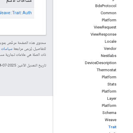
مساحات الاسم
Bdx
Protocol
eave::
Trait::
Auth
Common
Platform
View
Request
View
Response
Locale
محتوى هذه الصفحة مرخّص بمو
Vendor
للتفاصيل، يُرجى مراجعة
سياسات موقع le Developers
ذات الصلة هي علامات تجارية مسجّلة تابعة لشركة Thread Group
Nestlabs
Device
Description
تاريخ التعديل الأخير: 2025-07-24 (حسب التوقيت العالمي المتفَّق عليه)
Thermostat
Platform
Stats
Platform
Layer
GitHub
Platform
Schema
OpenWeave
Weave
Happy
Trait