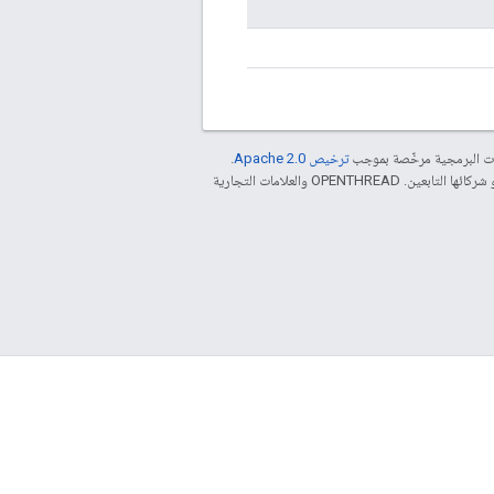
مات البرمجية مرخّصة بموجب
ترخيص Apache 2.0‏
.
. إنّ Java هي علامة تجارية مسجَّلة لشركة Oracle و/أو شركائها التابعين. ‫OPENTHREAD والعلامات التجارية