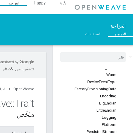
الأدلة
Happy
المراجع
Platform
InetLayer
NestCerts
المراجع
Development
DeviceCA
المراجع
المستندات
Root
Production
Device
CA
Root
Pairing
Code
تتضمّن بعض الأخطاء.
Warm
Device
Event
Type
Data
Provisioning
Factory
OpenWeave
المرا
Encoding
ve
::
Trait
Big
Endian
Little
Endian
ملخّص
Logging
Platform
Persisted
Storage