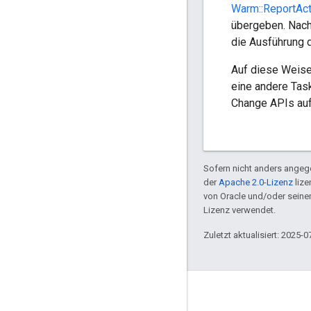
Warm::ReportAc
übergeben. Nach
die Ausführung d
Auf diese Weise
eine andere Tas
Change APIs aufr
Sofern nicht anders angege
der
Apache 2.0-Lizenz
lize
von Oracle und/oder sein
Lizenz verwendet.
Zuletzt aktualisiert: 2025-0
GitHub