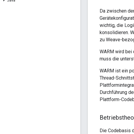
Java
Da zwischen den
Gerätekonfigura
wichtig, die Lo
konsolidieren.
zu Weave-bezoge
WARM wird bei d
muss die unters
WARM ist ein po
Thread-Schnitts
Plattformintegra
Durchführung de
Plattform-Codeb
Betriebstheo
Die Codebasis de