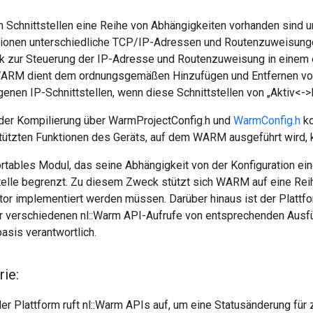
 Schnittstellen eine Reihe von Abhängigkeiten vorhanden sind 
tionen unterschiedliche TCP/IP-Adressen und Routenzuweisunge
gik zur Steuerung der IP-Adresse und Routenzuweisung in einem
 WARM dient dem ordnungsgemäßen Hinzufügen und Entfernen v
nen IP-Schnittstellen, wenn diese Schnittstellen von „Aktiv<->I
er Kompilierung über WarmProjectConfig.h und
WarmConfig.h
ko
tützten Funktionen des Geräts, auf dem WARM ausgeführt wird, k
rtables Modul, das seine Abhängigkeit von der Konfiguration ei
telle begrenzt. Zu diesem Zweck stützt sich WARM auf eine Rei
tor implementiert werden müssen. Darüber hinaus ist der Plattfor
r verschiedenen nl::Warm API-Aufrufe von entsprechenden Ausfü
asis verantwortlich.
rie:
r Plattform ruft nl::Warm APIs auf, um eine Statusänderung für