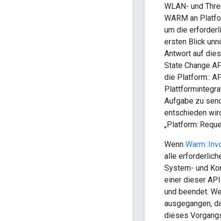
WLAN- und Threa
WARM an Platfor
um die erforder
ersten Blick un
Antwort auf dies
State Change AP
die Platform:: A
Plattformintegra
Aufgabe zu send
entschieden wird
„Platform::Requ
Wenn
Warm::Inv
alle erforderlic
System- und Konf
einer dieser API
und beendet. We
ausgegangen, d
dieses Vorgangs