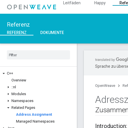
Leitfäden
Happy
Refe
Referenz
REFERENZ
DOKUMENTE
Sprache zu überse
C++
Overview
OpenWeave
Re
::
nl
Modules
Adress
Namespaces
Related Pages
Zusammen
Address Assignment
Managed Namespaces
Introduction: