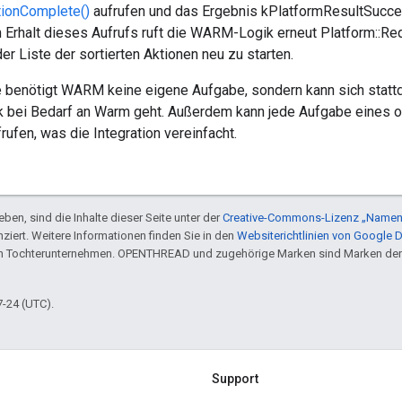
tionComplete()
aufrufen und das Ergebnis kPlatformResultSucce
 Erhalt dieses Aufrufs ruft die WARM-Logik erneut Platform::Re
er Liste der sortierten Aktionen neu zu starten.
 benötigt WARM keine eigene Aufgabe, sondern kann sich statt
k bei Bedarf an Warm geht. Außerdem kann jede Aufgabe eines 
ufen, was die Integration vereinfacht.
ben, sind die Inhalte dieser Seite unter der
Creative-Commons-Lizenz „Namen
nziert. Weitere Informationen finden Sie in den
Websiterichtlinien von Google 
en Tochterunternehmen. OPENTHREAD und zugehörige Marken sind Marken der
7-24 (UTC).
Support