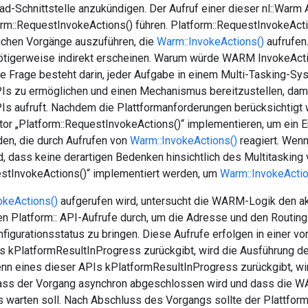
d-Schnittstelle anzukündigen. Der Aufruf einer dieser nl::Warm
m::RequestInvokeActions() führen. Platform::RequestInvokeActi
lichen Vorgänge auszuführen, die
Warm::InvokeActions()
aufrufen
nötigerweise indirekt erscheinen. Warum würde WARM InvokeActio
e Frage besteht darin, jeder Aufgabe in einem Multi-Tasking-Sy
Is zu ermöglichen und einen Mechanismus bereitzustellen, dam
PIs aufruft. Nachdem die Plattformanforderungen berücksichtigt 
tor „Platform::RequestInvokeActions()“ implementieren, um ein 
en, die durch Aufrufen von
Warm::InvokeActions()
reagiert. Wenn
, dass keine derartigen Bedenken hinsichtlich des Multitasking 
estInvokeActions()“ implementiert werden, um
Warm::InvokeActio
okeActions()
aufgerufen wird, untersucht die WARM-Logik den ak
hen Platform:: API-Aufrufe durch, um die Adresse und den Routing
igurationsstatus zu bringen. Diese Aufrufe erfolgen in einer vo
s kPlatformResultInProgress zurückgibt, wird die Ausführung de
nn eines dieser APIs kPlatformResultInProgress zurückgibt, w
ass der Vorgang asynchron abgeschlossen wird und dass die W
 warten soll. Nach Abschluss des Vorgangs sollte der Plattfor