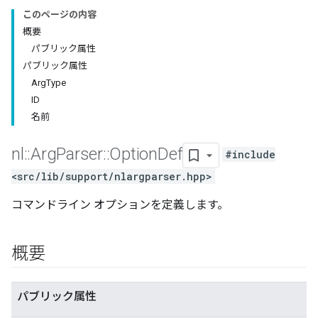
このページの内容
概要
パブリック属性
パブリック属性
ArgType
ID
名前
nl
::
Arg
Parser
::
Option
Def
#include
<src/lib/support/nlargparser.hpp>
コマンドライン オプションを定義します。
概要
パブリック属性