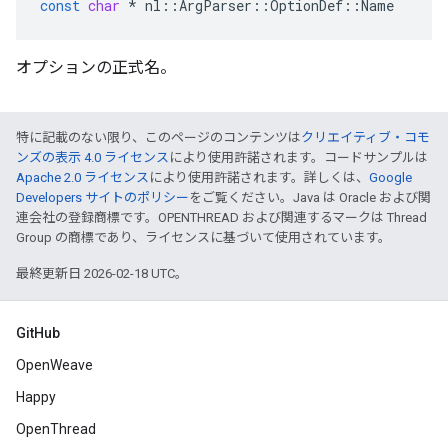
const
char
*
nl
::
ArgParser
::
OptionDef
::
Name
オプションの正式名。
特に記載のない限り、このページのコンテンツは
クリエイティブ・コモ
ンズの表示 4.0 ライセンス
により使用許諾されます。コードサンプルは
Apache 2.0 ライセンス
により使用許諾されます。詳しくは、
Google
Developers サイトのポリシー
をご覧ください。Java は Oracle および関
連会社の登録商標です。OPENTHREAD および関連するマークは Thread
Group の商標であり、ライセンスに基づいて使用されています。
最終更新日 2026-02-18 UTC。
GitHub
OpenWeave
Happy
OpenThread