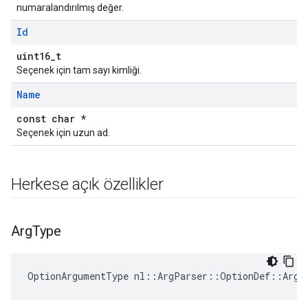
numaralandırılmış değer.
Id
uint16_t
Seçenek için tam sayı kimliği.
Name
const char *
Seçenek için uzun ad.
Herkese açık özellikler
Arg
Type
OptionArgumentType nl::ArgParser::OptionDef::ArgT