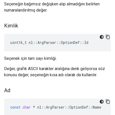
Seçeneğin bağımsız değişken alıp almadığını belirten
numaralandırılmış değer.
Kimlik
uint16_t nl::ArgParser::OptionDef::Id
Seçenek için tam sayı kimliği.
Değer, grafik ASCII karakter aralığına denk geliyorsa söz
konusu değer, seçeneğin kısa adı olarak da kullanılır.
Ad
const
char
*
nl
::
ArgParser
::
OptionDef
::
Name