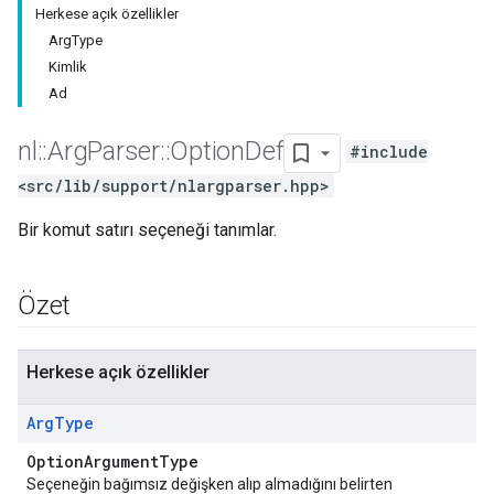
Herkese açık özellikler
ArgType
Kimlik
Ad
nl
::
Arg
Parser
::
Option
Def
#include
<src/lib/support/nlargparser.hpp>
Bir komut satırı seçeneği tanımlar.
Özet
Herkese açık özellikler
Arg
Type
OptionArgumentType
Seçeneğin bağımsız değişken alıp almadığını belirten