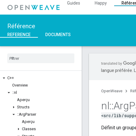
Guides
Happy
Référe
Référence
REFERENCE
DOCUMENTS
langue préférée. L
C++
Overview
OpenWeave
Ré
::
nl
Aperçu
nl
::
Arg
P
Structs
::
Arg
Parser
<src/lib/supp
Aperçu
Définit un group
Classes