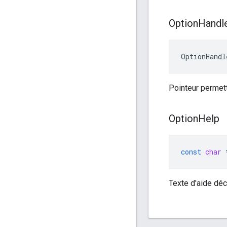
Option
Handl
OptionHandl
Pointeur permett
Option
Help
const
char
Texte d'aide déc