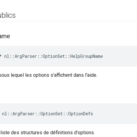
ublics
ame
*
nl
::
ArgParser
::
OptionSet
::
HelpGroupName
us lequel les options s'affichent dans l'aide.
 nl::ArgParser::OptionSet::OptionDefs
liste des structures de définitions d'options.