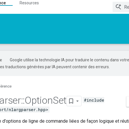
nce
Resources
Google utilise la technologie IA pour traduire le contenu dans votr
es traductions générées par IA peuvent contenir des erreurs.
férence
arser
::
Option
Set
#include
ort/nlargparser.hpp>
e d'options de ligne de commande liées de façon logique et réuti