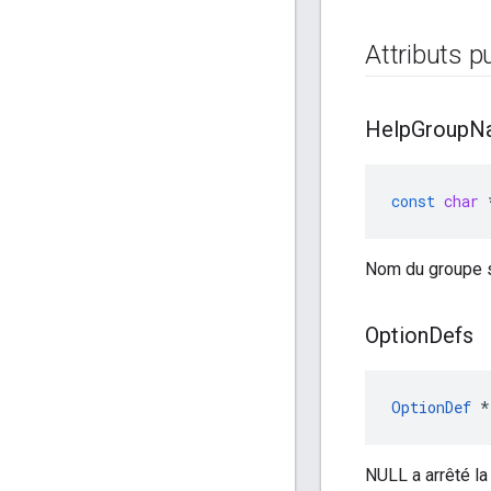
Attributs p
Help
Group
N
const
char
Nom du groupe so
Option
Defs
OptionDef
 *
NULL a arrêté la 