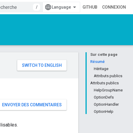
/
GITHUB
CONNEXION
Sur cette page
e
Résumé
Héritage
Attributs publics
Attributs publics
HelpGroupName
OptionDefs
OptionHandler
ENVOYER DES COMMENTAIRES
OptionHelp
lisables.