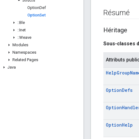
Structs
Option
Def
Résumé
Option
Set
::
Ble
Héritage
::
Inet
::
Weave
Sous-classes 
Modules
Namespaces
Attributs publi
Related Pages
Java
Help
Group
Nam
Option
Defs
Option
Handle
Option
Help