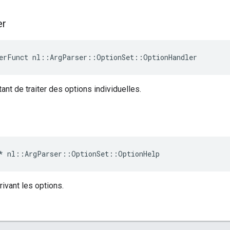
er
erFunct nl::ArgParser::OptionSet::OptionHandler
ant de traiter des options individuelles.
*
nl
::
ArgParser
::
OptionSet
::
OptionHelp
rivant les options.