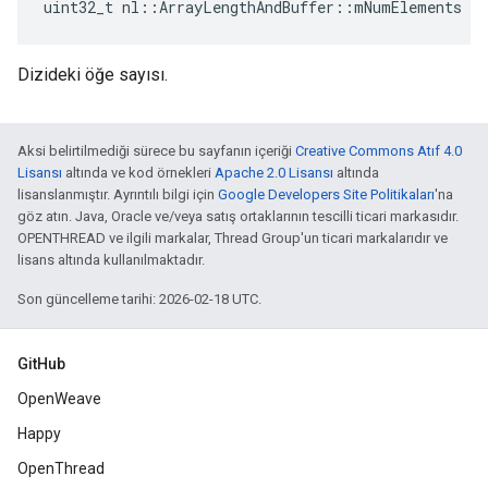
uint32_t nl::ArrayLengthAndBuffer::mNumElements
Dizideki öğe sayısı.
Aksi belirtilmediği sürece bu sayfanın içeriği
Creative Commons Atıf 4.0
Lisansı
altında ve kod örnekleri
Apache 2.0 Lisansı
altında
lisanslanmıştır. Ayrıntılı bilgi için
Google Developers Site Politikaları
'na
göz atın. Java, Oracle ve/veya satış ortaklarının tescilli ticari markasıdır.
OPENTHREAD ve ilgili markalar, Thread Group'un ticari markalarıdır ve
lisans altında kullanılmaktadır.
Son güncelleme tarihi: 2026-02-18 UTC.
GitHub
OpenWeave
Happy
OpenThread