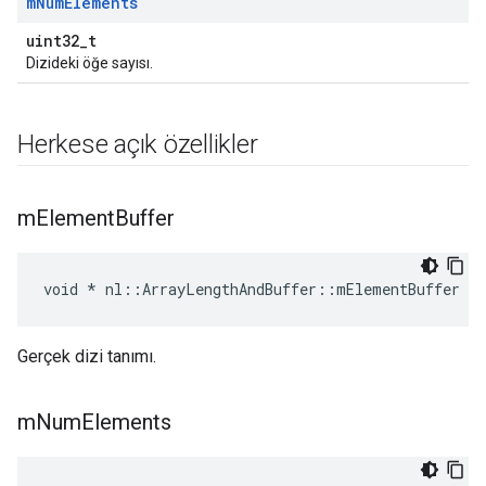
m
Num
Elements
uint32_t
Dizideki öğe sayısı.
Herkese açık özellikler
m
Element
Buffer
void * nl::ArrayLengthAndBuffer::mElementBuffer
Gerçek dizi tanımı.
m
Num
Elements