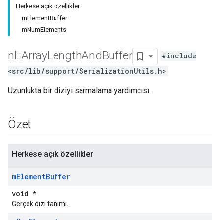
Herkese açık özellikler
mElementBuffer
mNumElements
nl
::
Array
Length
And
Buffer
#include
<src/lib/support/SerializationUtils.h>
Uzunlukta bir diziyi sarmalama yardımcısı.
Özet
Herkese açık özellikler
m
Element
Buffer
void *
Gerçek dizi tanımı.