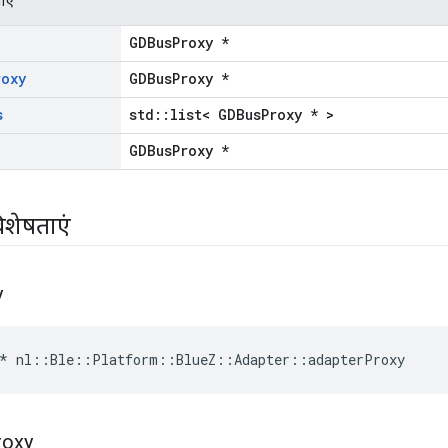
ाएं
GDBusProxy *
roxy
GDBusProxy *
s
std::list< GDBusProxy * >
GDBusProxy *
िशेषताएं
y
* nl::Ble::Platform::BlueZ::Adapter::adapterProxy
roxy