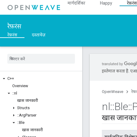
मार्गदर्शिका
Happy
रेफ़रंस
रेफ़रंस
रेफ़रंस
दस्तावेज़
इस्तेमाल करता है. एआई 
C++
Overview
OpenWeave
रेफ़
::
nl
खास जानकारी
nl
::
Ble
::
Structs
::
Arg
Parser
खास जानका
::
Ble
खास जानकारी