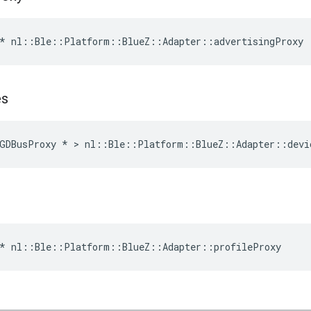
* nl::Ble::Platform::BlueZ::Adapter::advertisingProxy
es
GDBusProxy * > nl::Ble::Platform::BlueZ::Adapter::devi
* nl::Ble::Platform::BlueZ::Adapter::profileProxy