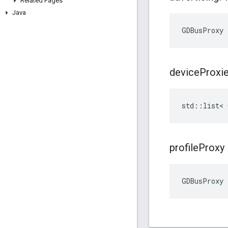
Related Pages
Java
GDBusProxy 
device
Proxi
std::list< 
profile
Proxy
GDBusProxy 