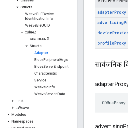
सार्वजनिक विशेषत
Classes
Structs
adapter
Proxy
Weave
BLEDevice
Identification
Info
advertising
P
Weave
Ble
UUID
::
Blue
Z
device
Proxie
खास जानकारी
profile
Proxy
Structs
Adapter
Bluez
Peripheral
Args
सार्वजनिक व
Bluez
Server
Endpoint
Characteristic
Service
adapter
Prox
Weave
Id
Info
Weave
Service
Data
::
Inet
GDBusProxy 
::
Weave
Modules
Namespaces
advertising
P