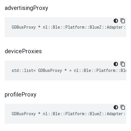
advertising
Proxy
GDBusProxy * nl::Ble::Platform::BlueZ::Adapter::a
device
Proxies
std::list< GDBusProxy * > nl::Ble::Platform::Blue
profile
Proxy
GDBusProxy * nl::Ble::Platform::BlueZ::Adapter::p