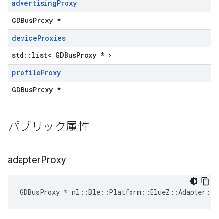
advertising
Proxy
GDBusProxy *
device
Proxies
std::list< GDBusProxy * >
profile
Proxy
GDBusProxy *
パブリック属性
adapter
Proxy
GDBusProxy * nl::Ble::Platform::BlueZ::Adapter::a