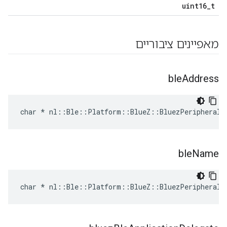
uint16_t
מאפיינים ציבוריים
ble
Address
char * nl::Ble::Platform::BlueZ::BluezPeripheralA
ble
Name
char * nl::Ble::Platform::BlueZ::BluezPeripheralA