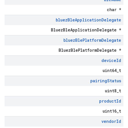
char *
bluez
Ble
Application
Delegate
BluezBleApplicationDelegate *
bluez
Ble
Platform
Delegate
BluezBlePlatformDelegate *
device
Id
uint64_t
pairing
Status
uint8_t
product
Id
uint16_t
vendor
Id