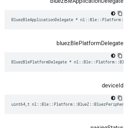
bluez
Ble
Application
Delegate
BluezBleApplicationDelegate * nl::Ble::Platform::B
bluez
Ble
Platform
Delegate
BluezBlePlatformDelegate * nl::Ble::Platform::Blu
device
Id
uint64_t nl::Ble::Platform::BlueZ::BluezPeriphera
pairing
Status