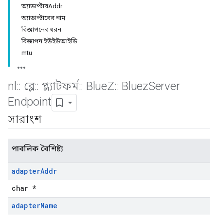
অ্যাডাপ্টারAddr
অ্যাডাপ্টারের নাম
বিজ্ঞাপনের ধরন
বিজ্ঞাপন ইউইউআইডি
mtu
nl
::
ব্লে
::
প্ল্যাটফর্ম
::
Blue
Z
::
Bluez
Server
Endpoint
সারাংশ
পাবলিক বৈশিষ্ট্য
adapter
Addr
char *
adapter
Name