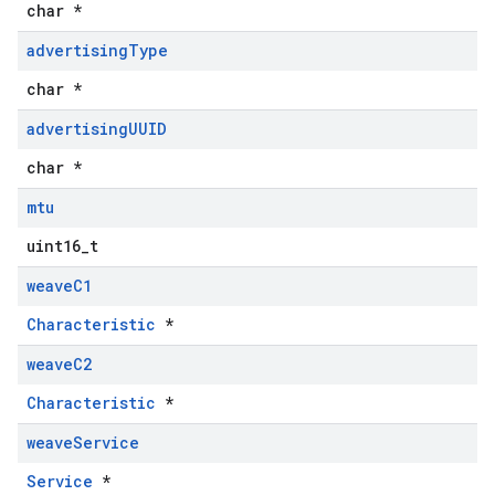
char *
advertising
Type
char *
advertising
UUID
char *
mtu
uint16_t
weave
C1
Characteristic
*
weave
C2
Characteristic
*
weave
Service
Service
*