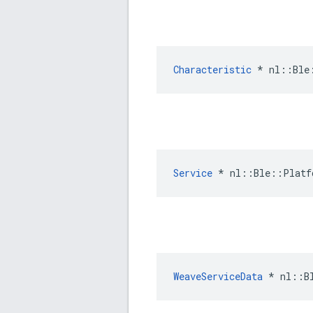
Characteristic
 * nl::Ble
Service
 * nl::Ble::Platf
WeaveServiceData
 * nl::B