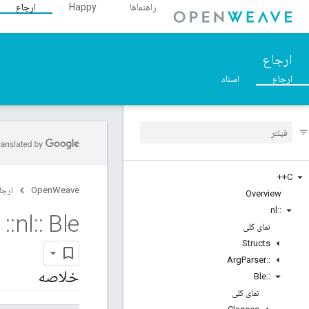
راهنماها
Happy
ارجاع
ارجاع
ارجاع
اسناد
C++
OpenWeave
ارجا
Overview
nl
::
Ble
::
nl
::
پ
نمای کلی
Structs
Arg
Parser
::
خلاصه
Ble
::
نمای کلی