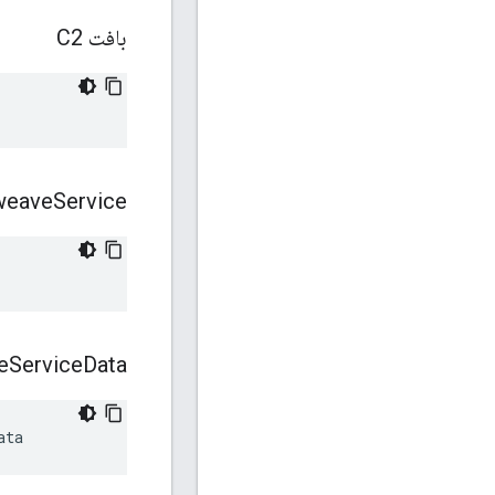
بافت C2
weave
Service
e
Service
Data
ata