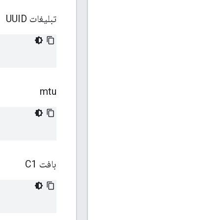
تبلیغات UUID
mtu
بافت C1