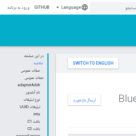
GITHUB
ورود به برنامه
در این صفحه
خلاصه
صفات عمومی
صفات عمومی
adapterAddr
نام آداپتور
نوع تبلیغات
ارسال بازخورد
تبلیغات UUID
mtu
بافت C1
بافت C2
weaveService