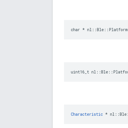
char * nl::Ble::Platform
uint16_t nl::Ble::Platfo
Characteristic
 * nl::Ble