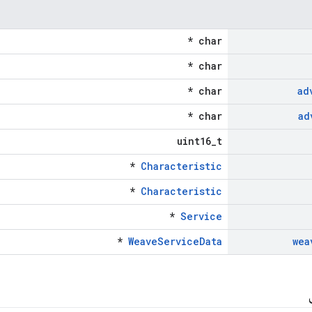
char *
char *
char *
ad
char *
ad
uint16_t
*
Characteristic
*
Characteristic
*
Service
*
WeaveServiceData
wea