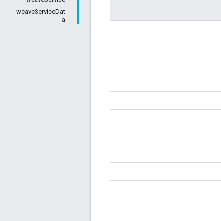
weaveServiceDat
a