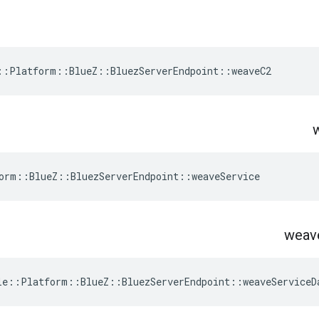
::Platform::BlueZ::BluezServerEndpoint::weaveC2
orm::BlueZ::BluezServerEndpoint::weaveService
weav
le::Platform::BlueZ::BluezServerEndpoint::weaveServiceD