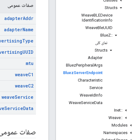
Classes
صفات عمومی
Structs
Weave
BLEDevice
adapter
Addr
Identification
Info
Weave
Ble
UUID
adapter
Name
Blue
Z
::
vertising
Type
نمای کلی
Structs
vertising
UUID
Adapter
mtu
Bluez
Peripheral
Args
Bluez
Server
Endpoint
weave
C1
Characteristic
weave
C2
Service
Weave
Id
Info
weave
Service
Weave
Service
Data
ve
Service
Data
Inet
::
Weave
::
Modules
صفات عمومی
Namespaces