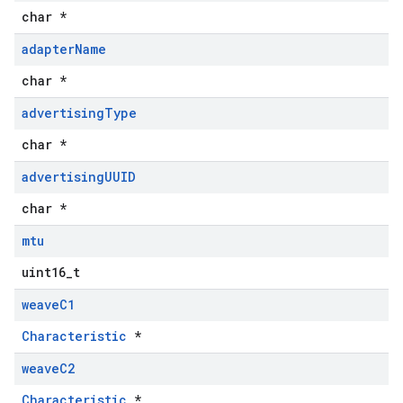
char *
adapter
Name
char *
advertising
Type
char *
advertising
UUID
char *
mtu
uint16_t
weave
C1
Characteristic
*
weave
C2
Characteristic
*