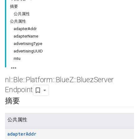
摘要
公共属性
公共属性
adapterAddr
adapterName
advertisingType
advertisingUUID
mtu
nl
::
Ble
::
Platform
::
Blue
Z
::
Bluez
Server
Endpoint
摘要
公共属性
adapter
Addr