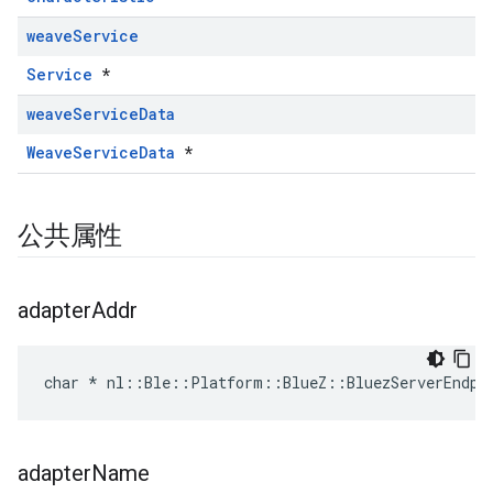
weave
Service
Service
*
weave
Service
Data
WeaveServiceData
*
公共属性
adapter
Addr
char * nl::Ble::Platform::BlueZ::BluezServerEndpo
adapter
Name