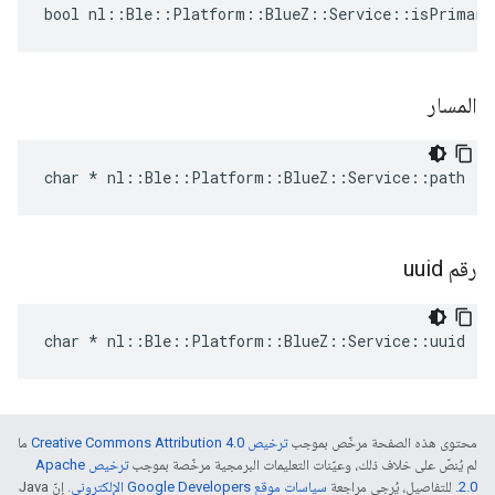
bool nl::Ble::Platform::BlueZ::Service::isPrimary
المسار
char * nl::Ble::Platform::BlueZ::Service::path
رقم uuid
char * nl::Ble::Platform::BlueZ::Service::uuid
محتوى هذه الصفحة مرخّص بموجب
ترخيص Creative Commons Attribution 4.0‏
ما
لم يُنصّ على خلاف ذلك، وعيّنات التعليمات البرمجية مرخّصة بموجب
ترخيص Apache
2.0‏
. للتفاصيل، يُرجى مراجعة
سياسات موقع Google Developers الإلكتروني
. إنّ Java