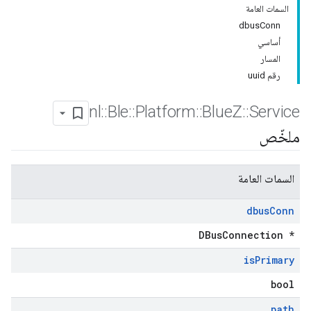
السمات العامة
dbusConn
أساسي
المسار
رقم uuid
nl
::
Ble
::
Platform
::
Blue
Z
::
Service
ملخّص
السمات العامة
dbus
Conn
DBusConnection *
is
Primary
bool
path