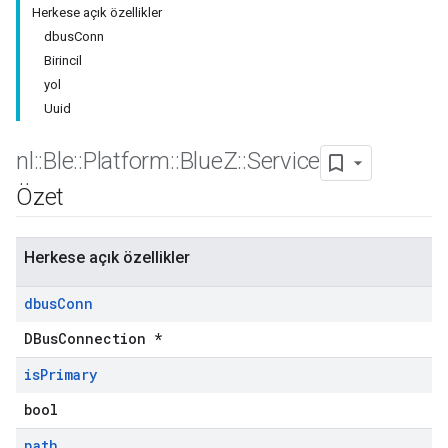
Herkese açık özellikler
dbusConn
Birincil
yol
Uuid
nl
::
Ble
::
Platform
::
Blue
Z
::
Service
Özet
Herkese açık özellikler
dbus
Conn
DBusConnection *
is
Primary
bool
path