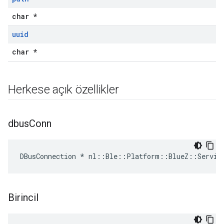
char *
uuid
char *
Herkese açık özellikler
dbus
Conn
DBusConnection * nl::Ble::Platform::BlueZ::Servic
Birincil