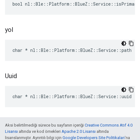
bool nl::Ble::Platform::BlueZ::Service::isPrimary
yol
char * nl::Ble::Platform::BlueZ::Service::path
Uuid
char * nl::Ble::Platform::BlueZ::Service::uuid
Aksi belirtilmediği sürece bu sayfanın içeriği
Creative Commons Atıf 4.0
Lisansı
altında ve kod örnekleri
Apache 2.0 Lisansı
altında
lisanslanmıştır. Ayrıntılı bilgi için
Google Developers Site Politikaları
'na