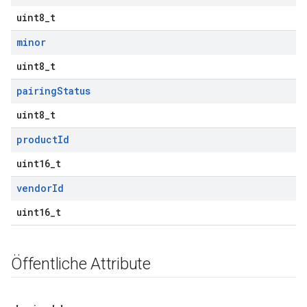
uint8_t
minor
uint8_t
pairing
Status
uint8_t
product
Id
uint16_t
vendor
Id
uint16_t
Öffentliche Attribute