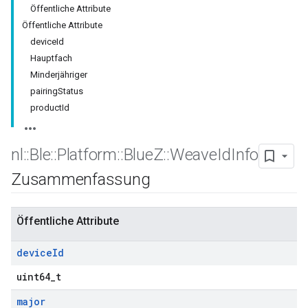
Öffentliche Attribute
Öffentliche Attribute
deviceId
Hauptfach
Minderjähriger
pairingStatus
productId
nl
::
Ble
::
Platform
::
Blue
Z
::
Weave
Id
Info
Zusammenfassung
Öffentliche Attribute
device
Id
uint64_t
major