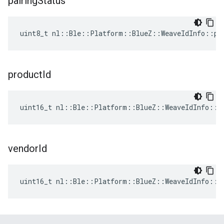
pairing
Status
uint8_t nl::Ble::Platform::BlueZ::WeaveIdInfo::pa
product
Id
uint16_t nl::Ble::Platform::BlueZ::WeaveIdInfo::p
vendor
Id
uint16_t nl::Ble::Platform::BlueZ::WeaveIdInfo::v