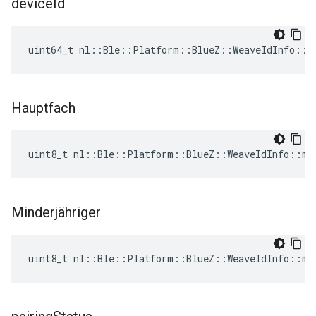
device
Id
uint64_t nl::Ble::Platform::BlueZ::WeaveIdInfo::d
Hauptfach
uint8_t nl::Ble::Platform::BlueZ::WeaveIdInfo::ma
Minderjähriger
uint8_t nl::Ble::Platform::BlueZ::WeaveIdInfo::mi