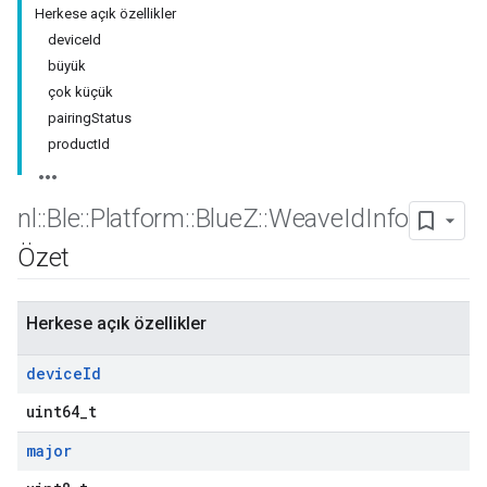
Herkese açık özellikler
deviceId
büyük
çok küçük
pairingStatus
productId
nl
::
Ble
::
Platform
::
Blue
Z
::
Weave
Id
Info
Özet
Herkese açık özellikler
device
Id
uint64_t
major