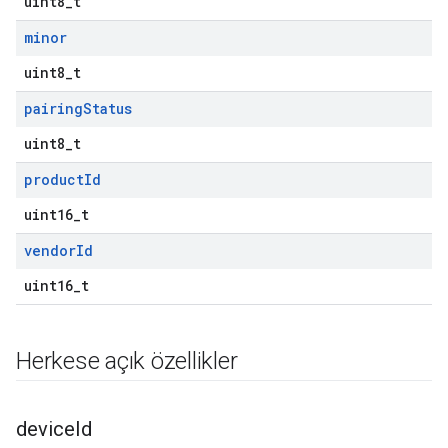
uint8_t
minor
uint8_t
pairing
Status
uint8_t
product
Id
uint16_t
vendor
Id
uint16_t
Herkese açık özellikler
device
Id