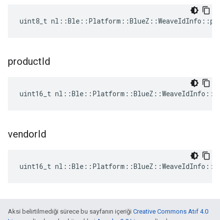
uint8_t nl::Ble::Platform::BlueZ::WeaveIdInfo::pa
product
Id
uint16_t nl::Ble::Platform::BlueZ::WeaveIdInfo::p
vendor
Id
uint16_t nl::Ble::Platform::BlueZ::WeaveIdInfo::v
Aksi belirtilmediği sürece bu sayfanın içeriği
Creative Commons Atıf 4.0