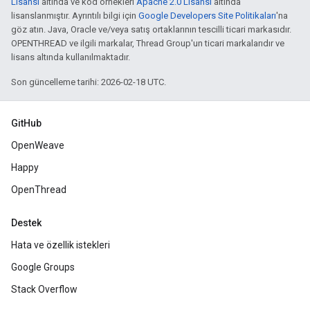
Lisansı
altında ve kod örnekleri
Apache 2.0 Lisansı
altında
lisanslanmıştır. Ayrıntılı bilgi için
Google Developers Site Politikaları
'na
göz atın. Java, Oracle ve/veya satış ortaklarının tescilli ticari markasıdır.
OPENTHREAD ve ilgili markalar, Thread Group'un ticari markalarıdır ve
lisans altında kullanılmaktadır.
Son güncelleme tarihi: 2026-02-18 UTC.
GitHub
OpenWeave
Happy
OpenThread
Destek
Hata ve özellik istekleri
Google Groups
Stack Overflow