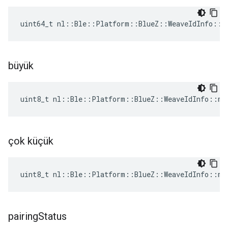
uint64_t nl::Ble::Platform::BlueZ::WeaveIdInfo::d
büyük
uint8_t nl::Ble::Platform::BlueZ::WeaveIdInfo::ma
çok küçük
uint8_t nl::Ble::Platform::BlueZ::WeaveIdInfo::mi
pairing
Status