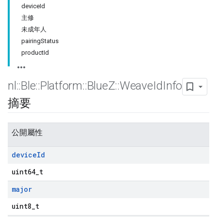
deviceId
主修
未成年人
pairingStatus
productId
nl
::
Ble
::
Platform
::
Blue
Z
::
Weave
Id
Info
摘要
公開屬性
device
Id
uint64_t
major
uint8_t