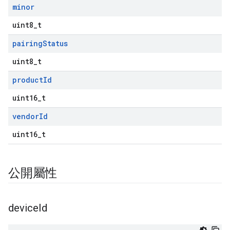
minor
uint8_t
pairing
Status
uint8_t
product
Id
uint16_t
vendor
Id
uint16_t
公開屬性
device
Id