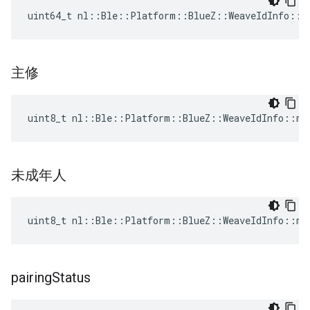
uint64_t nl::Ble::Platform::BlueZ::WeaveIdInfo::d
主修
uint8_t nl::Ble::Platform::BlueZ::WeaveIdInfo::ma
未成年人
uint8_t nl::Ble::Platform::BlueZ::WeaveIdInfo::mi
pairing
Status