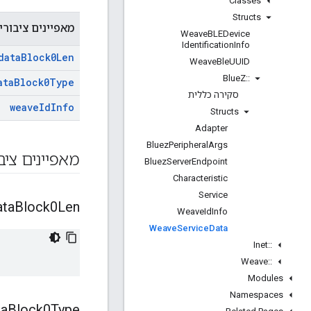
Classes
Structs
מאפיינים ציבורי
Weave
BLEDevice
Identification
Info
data
Block0Len
Weave
Ble
UUID
Blue
Z
::
ata
Block0Type
סקירה כללית
weave
Id
Info
Structs
Adapter
Bluez
Peripheral
Args
מאפיינים ציב
Bluez
Server
Endpoint
Characteristic
Service
ata
Block0Len
Weave
Id
Info
Weave
Service
Data
Inet
::
Weave
::
Modules
Namespaces
ta
Block0Type