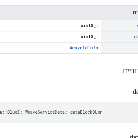
ים
uint8_t
uint8_t
d
WeaveIdInfo
וריים
d
m::BlueZ::WeaveServiceData::dataBlock0Len
da