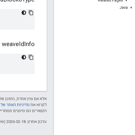
Related Pages
Java
weave
Id
Info
אלא אם צוין אחרת, התוכן של 
לקרוא את
מדיניות האתר של Google Developers‏
הקשורים הם סימנים מסחריים של Thread Group והשימוש בהם נע
עדכון אחרון: 2026-02-18 (שעון UTC).