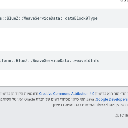
m::BlueZ::WeaveServiceData::dataBlock0Type
tform::BlueZ::WeaveServiceData::weaveIdInfo
הדף הזה הוא ברישיון
Creative Commons Attribution 4.0‏
ודוגמאות הקוד הן ברישיו
שה ברישיון.