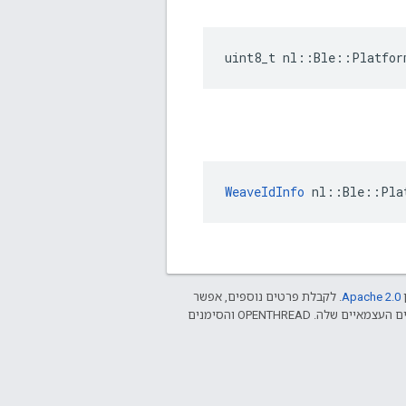
uint8_t nl::Ble::Platfor
WeaveIdInfo
 nl::Ble::Pla
ן
Apache 2.0‏
. לקבלת פרטים נוספים, אפשר
.‏ Java הוא סימן מסחרי רשום של חברת Oracle ו/או של השותפים העצמאיים שלה. ‫OPENTHREAD והסימנים