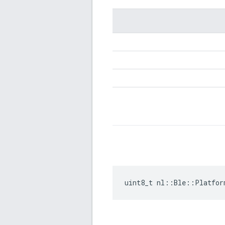
uint8_t nl::Ble::Platfor