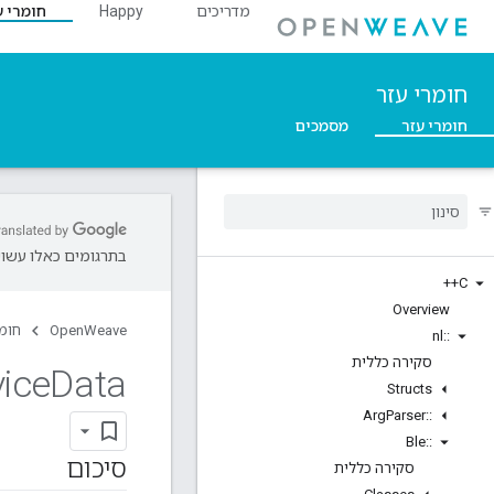
מדריכים
Happy
חומרי ע
חומרי עזר
חומרי עזר
מסמכים
בתרגומים כאלו עשויו
C++
Overview
OpenWeave
חומר
nl
::
סקירה כללית
vice
Data
Structs
Arg
Parser
::
Ble
::
סיכום
סקירה כללית