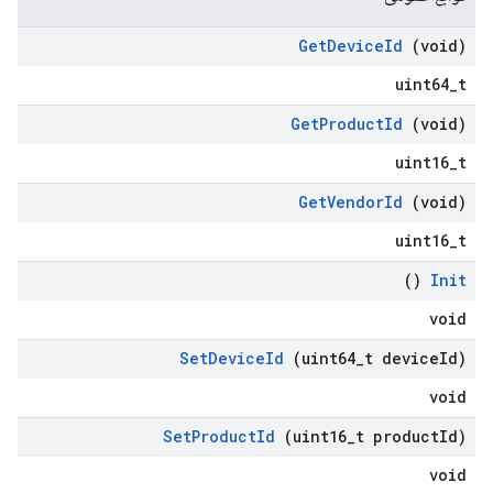
Get
Device
Id
(void)
uint64_t
Get
Product
Id
(void)
uint16_t
Get
Vendor
Id
(void)
uint16_t
()
Init
void
Set
Device
Id
(uint64
_
t device
Id)
void
Set
Product
Id
(uint16
_
t product
Id)
void