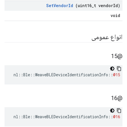
Set
Vendor
Id
(uint16
_
t vendor
Id)
void
انواع عمومی
@15
nl
::
Ble
::
WeaveBLEDeviceIdentificationInfo
::
@15
@16
nl
::
Ble
::
WeaveBLEDeviceIdentificationInfo
::
@16