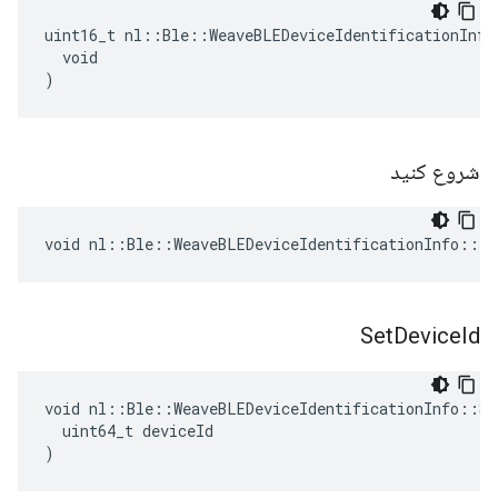
uint16_t nl::Ble::WeaveBLEDeviceIdentificationInfo
  void

)
شروع کنید
void nl::Ble::WeaveBLEDeviceIdentificationInfo::I
Set
Device
Id
void nl::Ble::WeaveBLEDeviceIdentificationInfo::Set
  uint64_t deviceId

)