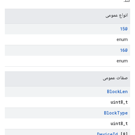
کند.
انواع عمومی
@15
enum
@16
enum
صفات عمومی
Block
Len
uint8_t
Block
Type
uint8_t
Device
Id
[8]