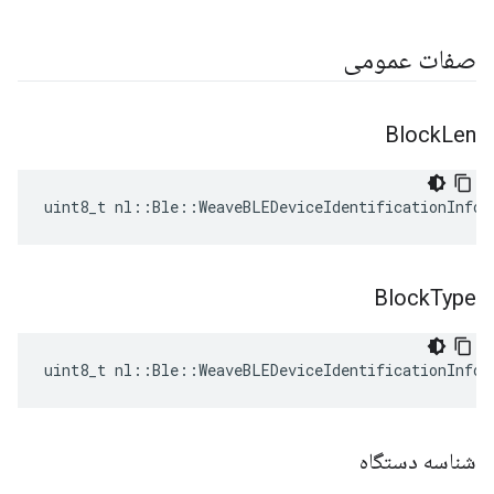
صفات عمومی
Block
Len
uint8_t nl::Ble::WeaveBLEDeviceIdentificationInfo:
Block
Type
uint8_t nl::Ble::WeaveBLEDeviceIdentificationInfo:
شناسه دستگاه