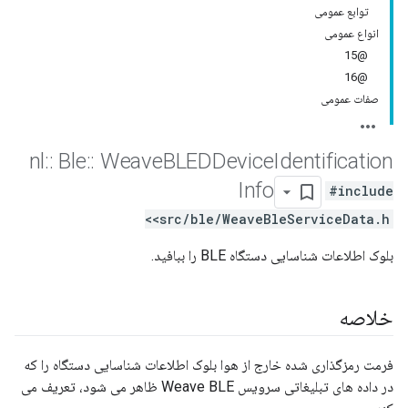
توابع عمومی
انواع عمومی
@15
@16
صفات عمومی
nl
::
Ble
::
Weave
BLEDDevice
Identification
Info
#include
<src/ble/WeaveBleServiceData.h>
بلوک اطلاعات شناسایی دستگاه BLE را ببافید.
خلاصه
فرمت رمزگذاری شده خارج از هوا بلوک اطلاعات شناسایی دستگاه را که
در داده های تبلیغاتی سرویس Weave BLE ظاهر می شود، تعریف می