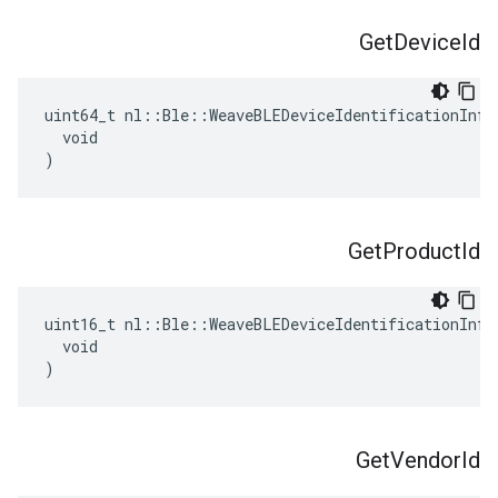
Get
Device
Id
uint64_t nl::Ble::WeaveBLEDeviceIdentificationInfo
  void

)
Get
Product
Id
uint16_t nl::Ble::WeaveBLEDeviceIdentificationInfo
  void

)
Get
Vendor
Id