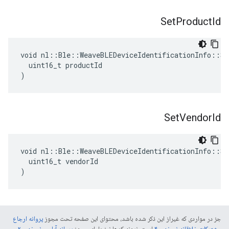
Set
Product
Id
void nl::Ble::WeaveBLEDeviceIdentificationInfo::Se
  uint16_t productId

)
Set
Vendor
Id
void nl::Ble::WeaveBLEDeviceIdentificationInfo::Set
  uint16_t vendorId

)
جز در مواردی که غیراز این ذکر شده باشد، محتوای این صفحه تحت مجوز
پروانه ارجاع
مشترکات خلاقانه نسخه ۴.۰
است. نمونه کدها نیز دارای مجوز
پروانه آپاچی نسخه ۲.۰