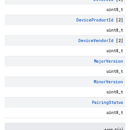
uint8_t
Device
Product
Id
[2]
uint8_t
Device
Vendor
Id
[2]
uint8_t
Major
Version
uint8_t
Minor
Version
uint8_t
Pairing
Status
uint8_t
توابع عمومی