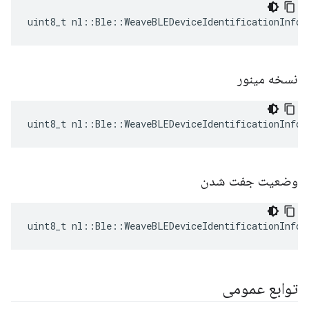
uint8_t nl::Ble::WeaveBLEDeviceIdentificationInfo:
نسخه مینور
uint8_t nl::Ble::WeaveBLEDeviceIdentificationInfo:
وضعیت جفت شدن
uint8_t nl::Ble::WeaveBLEDeviceIdentificationInfo:
توابع عمومی