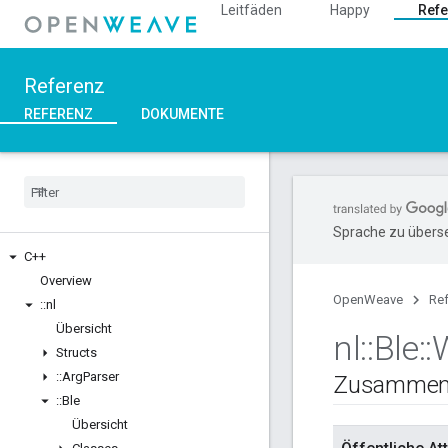
Leitfäden
Happy
Refe
Referenz
REFERENZ
DOKUMENTE
Sprache zu überse
C++
Overview
OpenWeave
Re
::
nl
Übersicht
nl
::
Ble
::
Structs
::
Arg
Parser
Zusammen
::
Ble
Übersicht