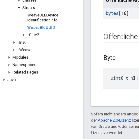
Öffentliche Att
Classes
Structs
bytes
[16]
Weave
BLEDevice
Identification
Info
Weave
Ble
UUID
Öffentliche
::
Blue
Z
::
Inet
::
Weave
Byte
Modules
Namespaces
Related Pages
uint8_t nl:
Java
Sofern nicht anders angege
der
Apache 2.0-Lizenz
lize
von Oracle und/oder sein
Lizenz verwendet.