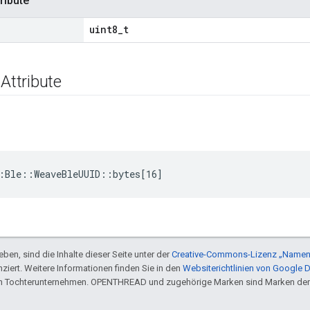
ribute
uint8_t
 Attribute
:Ble::WeaveBleUUID::bytes[16]
ben, sind die Inhalte dieser Seite unter der
Creative-Commons-Lizenz „Namen
nziert. Weitere Informationen finden Sie in den
Websiterichtlinien von Google 
en Tochterunternehmen. OPENTHREAD und zugehörige Marken sind Marken der