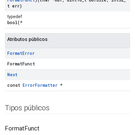
t err)
typedef
bool(*
Atributos públicos
Format
Error
FormatFunct
Next
const
ErrorFormatter
*
Tipos públicos
Format
Funct