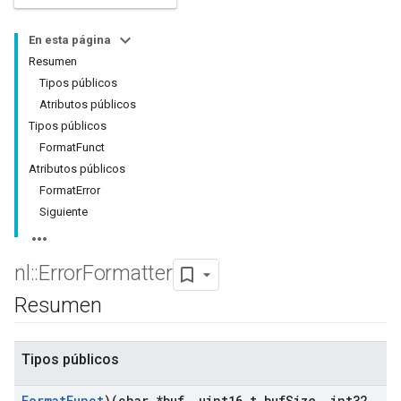
En esta página
Resumen
Tipos públicos
Atributos públicos
Tipos públicos
FormatFunct
Atributos públicos
FormatError
Siguiente
nl
::
Error
Formatter
Resumen
Tipos públicos
Format
Funct
)(char *buf
,
uint16
_
t buf
Size
,
int32
_