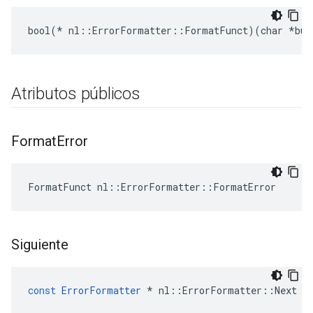
bool(* nl::ErrorFormatter::FormatFunct)(char *buf
Atributos públicos
Format
Error
FormatFunct nl::ErrorFormatter::FormatError
Siguiente
const
ErrorFormatter
*
nl
::
ErrorFormatter
::
Next