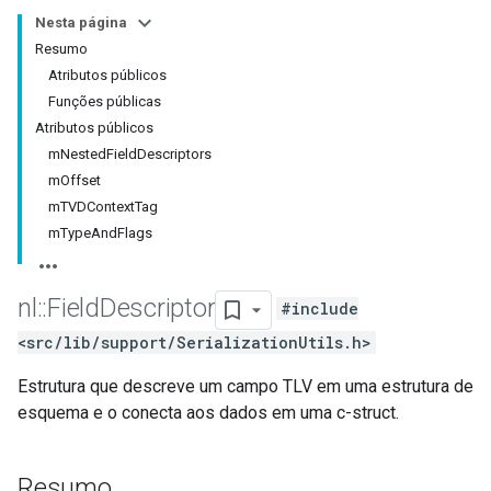
Nesta página
Resumo
Atributos públicos
Funções públicas
Atributos públicos
mNestedFieldDescriptors
mOffset
mTVDContextTag
mTypeAndFlags
nl
::
Field
Descriptor
#include
<src/lib/support/SerializationUtils.h>
Estrutura que descreve um campo TLV em uma estrutura de
esquema e o conecta aos dados em uma c-struct.
Resumo