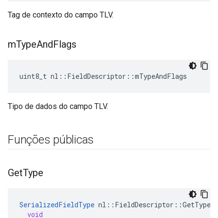
Tag de contexto do campo TLV.
m
Type
And
Flags
uint8_t nl::FieldDescriptor::mTypeAndFlags
Tipo de dados do campo TLV.
Funções públicas
Get
Type
SerializedFieldType
nl
::
FieldDescriptor
::
GetType
(
void