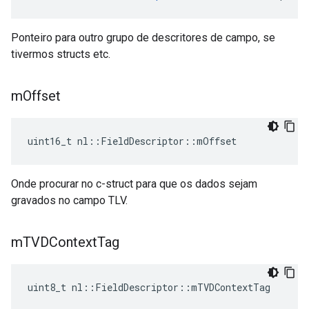
Ponteiro para outro grupo de descritores de campo, se
tivermos structs etc.
m
Offset
uint16_t nl::FieldDescriptor::mOffset
Onde procurar no c-struct para que os dados sejam
gravados no campo TLV.
m
TVDContext
Tag
uint8_t nl::FieldDescriptor::mTVDContextTag