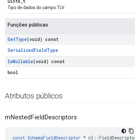
uint8_t
Tipo de dados do campo TLV.
Funções públicas
Get
Type
(void) const
SerializedFieldType
Is
Nullable
(void) const
bool
Atributos públicos
m
Nested
Field
Descriptors
const
SchemaFieldDescriptor
*
nl
::
FieldDescriptor
: