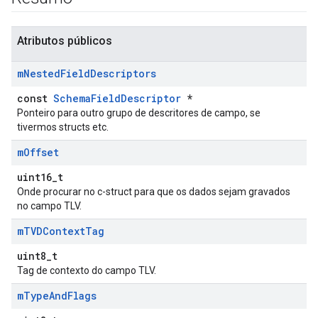
Atributos públicos
m
Nested
Field
Descriptors
const
SchemaFieldDescriptor
*
Ponteiro para outro grupo de descritores de campo, se
tivermos structs etc.
m
Offset
uint16_t
Onde procurar no c-struct para que os dados sejam gravados
no campo TLV.
m
TVDContext
Tag
uint8_t
Tag de contexto do campo TLV.
m
Type
And
Flags