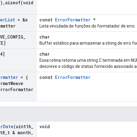
*)
,
sizeof(
void
ter
List
= &s
const
ErrorFormatter
*
rmatter
Lista vinculada de funções do formatador de erro.
VE
_
CONFIG
_
char
ZE]
Buffer estático para armazenar a string de erro f
4]
char
Essa rotina retorna uma string C terminada em NU
descreve o código de status fornecido associado ao
ormatter
= {
const
ErrorFormatter
ormat
Weave
Error
Formatter
ar
Date
(uint16
_
void
t8
_
t & month
,