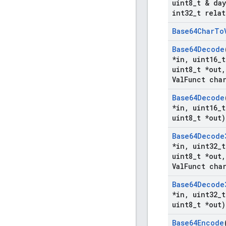
uint8
_
t & day
int32
_
t relat
Base64Char
To
Base64Decode
*in
,
uint16
_
t
uint8
_
t *out
,
Val
Funct cha
Base64Decode
*in
,
uint16
_
t
uint8
_
t *out)
Base64Decode
*in
,
uint32
_
t
uint8
_
t *out
,
Val
Funct cha
Base64Decode
*in
,
uint32
_
t
uint8
_
t *out)
Base64Encode