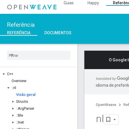
Guias
Happy
Referên
Referência
REFERÊNCIA
DOCUMENTOS
O Google 
C++
Overview
idioma de preferê
::
nl
Visão geral
Structs
OpenWeave
Ref
::
Arg
Parser
nl
::
Ble
::
Inet