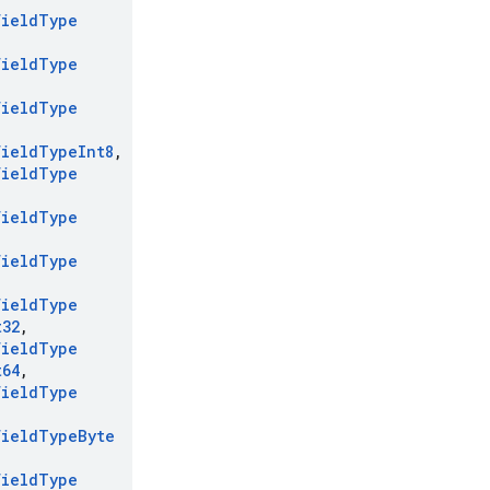
Field
Type
Field
Type
Field
Type
Field
Type
Int8
,
Field
Type
Field
Type
Field
Type
Field
Type
t32
,
Field
Type
t64
,
Field
Type
Field
Type
Byte
Field
Type