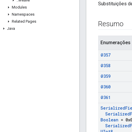
::
Weave
Substituições d
Modules
Namespaces
Related Pages
Resumo
Java
Enumerações
@357
@358
@359
@360
@361
Serialized
Fi
Serialized
Boolean
= 0x
Serialized
UInt8
,