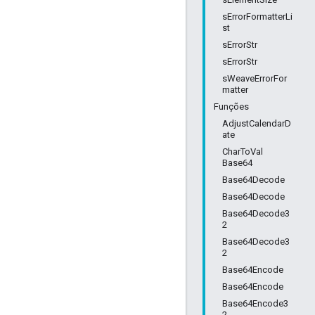
sErrorFormatterLi
st
sErrorStr
sErrorStr
sWeaveErrorFor
matter
Funções
AdjustCalendarD
ate
CharToVal
Base64
Base64Decode
Base64Decode
Base64Decode3
2
Base64Decode3
2
Base64Encode
Base64Encode
Base64Encode3
2