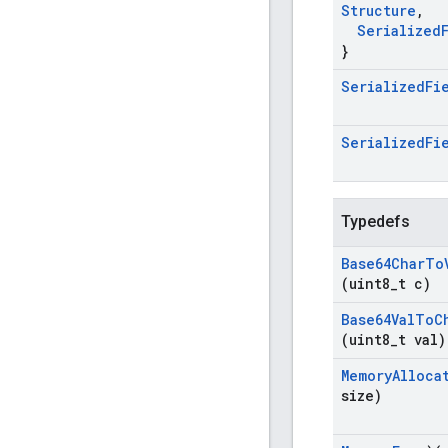
Structure
,
Serialized
}
Serialized
Fi
Serialized
Fi
Typedefs
Base64Char
To
(uint8
_
t c)
Base64Val
To
C
(uint8
_
t val)
Memory
Alloca
size)