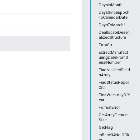
DaysInMonth
DaysSinceEpoch
ToCalendarDate
DaysToMarch1
DeallocateDeseri
alizedStructure
ErrorStr
ExtractManufact
uringDateFromS
erialNumber
FindNullifiedField
sArray
FindStatusRepor
tStr
FirstWeekdayOfY
ear
FormatError
GetArrayElement
Size
GetFlag
IsBase34NoIOCh
ar