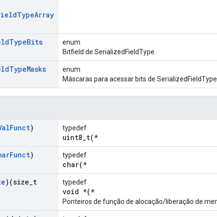
Field
Type
Array
eld
Type
Bits
enum
Bitfield de SerializedFieldType.
eld
Type
Masks
enum
Máscaras para acessar bits de SerializedFieldType
Val
Funct
)
typedef
uint8_t(*
har
Funct
)
typedef
char(*
te
)(size
_
t
typedef
void *(*
Ponteiros de função de alocação/liberação de me