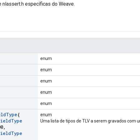
e nlassert.h específicas do Weave.
enum
enum
enum
enum
enum
eld
Type
{
enum
Field
Type
Uma lista de tipos de TLV a serem gravados com 
00
,
Field
Type