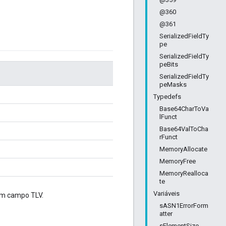
@360
@361
SerializedFieldTy
pe
SerializedFieldTy
peBits
SerializedFieldTy
peMasks
Typedefs
Base64CharToVa
lFunct
Base64ValToCha
rFunct
MemoryAllocate
MemoryFree
MemoryRealloca
te
Variáveis
um campo TLV.
sASN1ErrorForm
atter
sElementSize