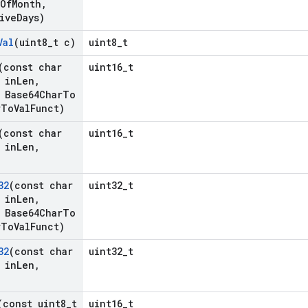
Of
Month
,
ive
Days)
Val
(uint8
_
t c)
uint8_t
(const char
uint16_t
 in
Len
,
Base64Char
To
r
To
Val
Funct)
(const char
uint16_t
 in
Len
,
32
(const char
uint32_t
 in
Len
,
Base64Char
To
r
To
Val
Funct)
32
(const char
uint32_t
 in
Len
,
(const uint8
_
t
uint16_t