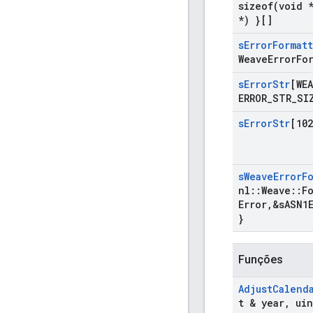
sizeof(
void 
*) }[]
s
Error
Format
Weave
Error
Fo
s
Error
Str
[WEA
ERROR
_
STR
_
SI
s
Error
Str
[102
s
Weave
Error
F
nl
::
Weave
::
F
Error
,
&s
ASN1
}
Funções
Adjust
Calend
t & year
,
uin