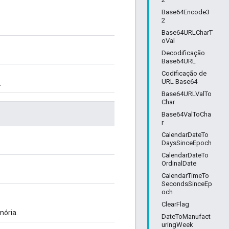
Base64Encode3
2
Base64URLCharT
oVal
Decodificação
Base64URL
Codificação de
URL Base64
.
Base64URLValTo
Char
Base64ValToCha
r
CalendarDateTo
DaysSinceEpoch
CalendarDateTo
OrdinalDate
CalendarTimeTo
SecondsSinceEp
och
ClearFlag
mória.
DateToManufact
uringWeek