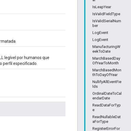
IsLeapYear
IsValidFieldType
IsValidSerialNum
ber
LogEvent
LogEvent
ormatada.
ManufacturingW
eekToDate
LL legível por humanos que
MarchBasedDay
OfYearToMonth
 perfil especificado.
MarchBasedMon
thToDayOfYear
NullifyAllEventFie
lds
OrdinalDateToCal
endarDate
ReadDataForTyp
e
ReadNullableDat
aForType
RegisterErrorFor