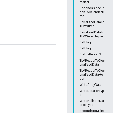
matter
SecondsSinceEp
ochToCalendarTi
me
SerializedDataTo
TLVWriter
SerializedDataTo
TLVWriterHelper
SetFlag
SetFlag
StatusReportStr
TLVReaderToDes
erializedData
TLVReaderToDes
erializedDataHel
per
WriteArrayData
WriteDataForTyp
e
WriteNullableDat
aForType
secondsToMillis