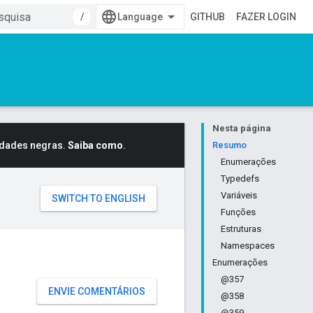
/
GITHUB
FAZER LOGIN
Nesta página
idades negras.
Saiba como
.
Resumo
Enumerações
Typedefs
Variáveis
Funções
Estruturas
Namespaces
Enumerações
@357
ENVIE COMENTÁRIOS
@358
@359