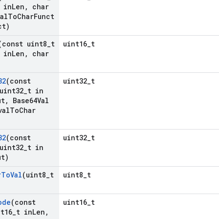
 in
Len
,
char
al
To
Char
Funct
ct)
(const uint8
_
t
uint16_t
 in
Len
,
char
32
(const
uint32_t
uint32
_
t in
ut
,
Base64Val
val
To
Char
32
(const
uint32_t
uint32
_
t in
t)
r
To
Val
(uint8
_
t
uint8_t
ode
(const
uint16_t
t16
_
t in
Len
,