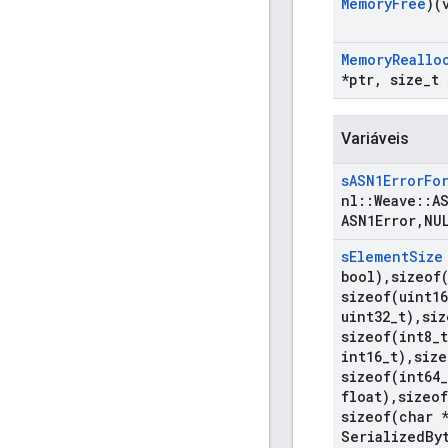
Memory
Free
)(
Memory
Reallo
*ptr
,
size
_
t 
Variáveis
s
ASN1Error
Fo
nl
::
Weave
::
A
ASN1Error
,
NU
s
Element
Size
bool)
,
sizeof
sizeof(
uint16
uint32
_
t)
,
siz
sizeof(
int8
_
t
int16
_
t)
,
size
sizeof(
int64
_
float)
,
sizeof
sizeof(
char 
Serialized
By