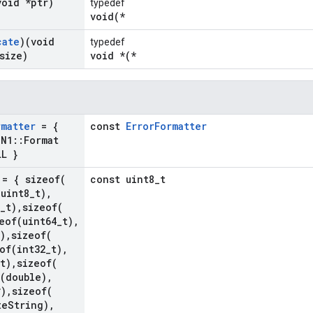
void *ptr)
typedef
void(*
cate
)(void
typedef
size)
void *(*
rmatter
= {
const
ErrorFormatter
SN1
::
Format
LL }
= {
sizeof(
const uint8_t
(
uint8
_
t)
,
_
t)
,
sizeof(
eof(
uint64
_
t)
,
)
,
sizeof(
of(
int32
_
t)
,
t)
,
sizeof(
(
double)
,
*)
,
sizeof(
te
String)
,