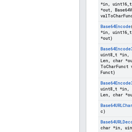
*in
,
uint16
_
t
*out
,
Base64V
val
To
Char
Fun
Base64Encode
*in
,
uint16
_
t
*out)
Base64Encode
uint8
_
t *in
,
Len
,
char *o
To
Char
Funct 
Funct)
Base64Encode
uint8
_
t *in
,
Len
,
char *ou
Base64URLCha
c)
Base64URLDec
char *in
,
uin