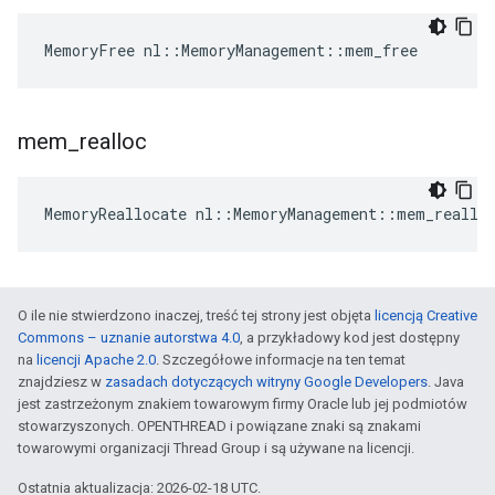
MemoryFree nl::MemoryManagement::mem_free
mem
_
realloc
MemoryReallocate nl::MemoryManagement::mem_reallo
O ile nie stwierdzono inaczej, treść tej strony jest objęta
licencją Creative
Commons – uznanie autorstwa 4.0
, a przykładowy kod jest dostępny
na
licencji Apache 2.0
. Szczegółowe informacje na ten temat
znajdziesz w
zasadach dotyczących witryny Google Developers
. Java
jest zastrzeżonym znakiem towarowym firmy Oracle lub jej podmiotów
stowarzyszonych. OPENTHREAD i powiązane znaki są znakami
towarowymi organizacji Thread Group i są używane na licencji.
Ostatnia aktualizacja: 2026-02-18 UTC.