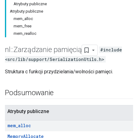
Atrybuty publiczne
Atrybuty publiczne
mem_alloc
mem_free
mem_realloc
nl
::
Zarządzanie pamięcią
#include
<src/lib/support/SerializationUtils.h>
Struktura c funkcji przydzielania/wolności pamięci.
Podsumowanie
Atrybuty publiczne
mem
_
alloc
MemoryAllocate