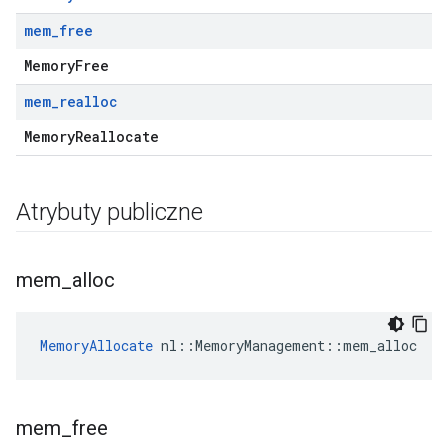
mem
_
free
MemoryFree
mem
_
realloc
MemoryReallocate
Atrybuty publiczne
mem
_
alloc
MemoryAllocate
 nl::MemoryManagement::mem_alloc
mem
_
free