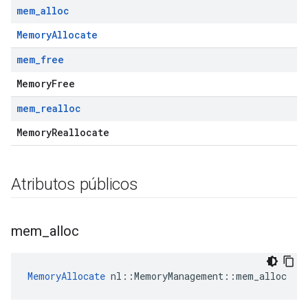
mem
_
alloc
MemoryAllocate
mem
_
free
MemoryFree
mem
_
realloc
MemoryReallocate
Atributos públicos
mem
_
alloc
MemoryAllocate
 nl::MemoryManagement::mem_alloc