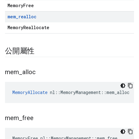
MemoryFree
mem
_
realloc
MemoryReallocate
公開屬性
mem
_
alloc
MemoryAllocate
 nl::MemoryManagement::mem_alloc
mem
_
free
MemoryFree nl::MemoryManagement::mem_free