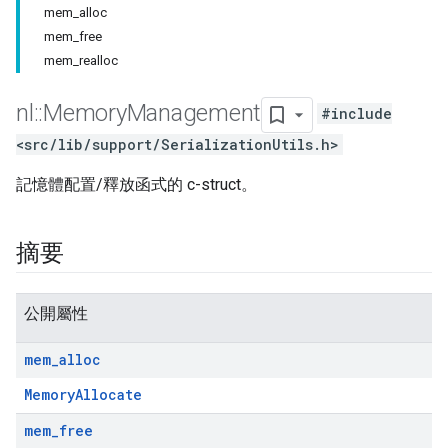
mem_alloc
mem_free
mem_realloc
nl
::
Memory
Management
#include
<src/lib/support/SerializationUtils.h>
記憶體配置/釋放函式的 c-struct。
摘要
公開屬性
mem
_
alloc
MemoryAllocate
mem
_
free